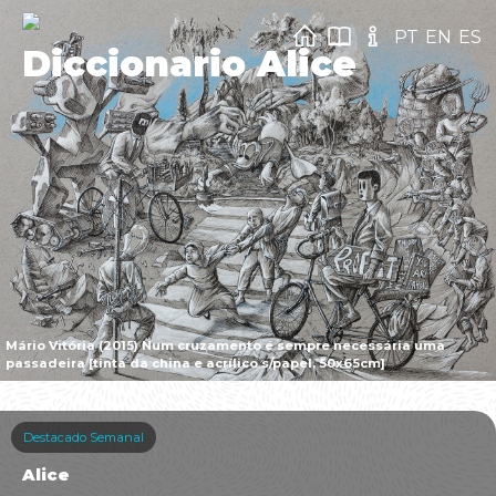
PT
EN
ES
Diccionario Alice
Mário Vitória (2015) Num cruzamento é sempre necessária uma
passadeira [tinta da china e acrílico s/papel, 50x65cm]
Destacado Semanal
Alice