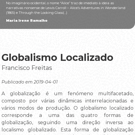
No imaginário ocidental, o nome “Alice” traz de imediato à ideia as
narrativas nonsense de Lewis Carroll – Alice’s Adventures in Wonderland
(1865) e Through the Looking Glass(...)
Maria Irene Ramalho
Globalismo Localizado
Francisco Freitas
Publicado em 2019-04-01
A globalização é um fenómeno multifacetado,
composto por várias dinâmicas interrelacionadas e
vários modos de produção. O globalismo localizado
corresponde a uma das quatro formas de
globalização, seguindo uma direção inversa ao
localismo globalizado. Esta forma de globalização