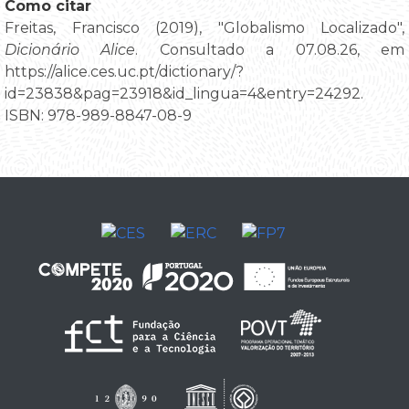
Como citar
Freitas, Francisco (2019), "Globalismo Localizado",
Dicionário Alice
. Consultado a 07.08.26, em
https://alice.ces.uc.pt/dictionary/?
id=23838&pag=23918&id_lingua=4&entry=24292.
ISBN: 978-989-8847-08-9