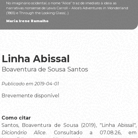
No imaginário ocidental, o nome “Alice” traz de imediato à ideia as
narrativas nonsense de Lewis Carroll – Alice’s Adventures in Wonderland
(1865) e Through the Looking Glass(...)
Maria Irene Ramalho
Linha Abissal
Boaventura de Sousa Santos
Publicado em 2019-04-01
Brevemente disponível
Como citar
Santos, Boaventura de Sousa (2019), "Linha Abissal",
Dicionário Alice
. Consultado a 07.08.26, em