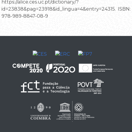
https://alice.ces.uc.pt/dictionary/?
id=23838&pag=23918&id_lingua=4&entry=24315. ISBN:
978-989-8847-08-9