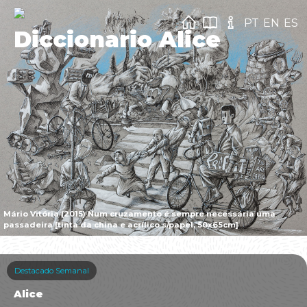
PT
EN
ES
Diccionario Alice
Mário Vitória (2015) Num cruzamento é sempre necessária uma
passadeira [tinta da china e acrílico s/papel, 50x65cm]
Destacado Semanal
Alice