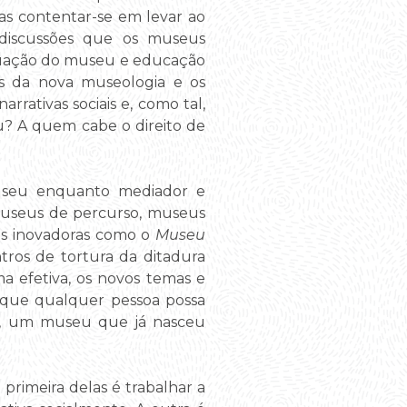
enas contentar-se em levar ao
s discussões que os museus
tuação do museu e educação
s da nova museologia e os
rativas sociais e, como tal,
u? A quem cabe o direito de
useu enquanto mediador e
museus de percurso, museus
ias inovadoras como o
Museu
ros de tortura da ditadura
ma efetiva, os novos temas e
 que qualquer pessoa possa
soa, um museu que já nasceu
rimeira delas é trabalhar a