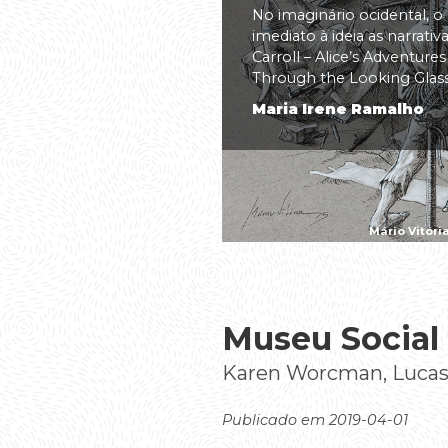
No imaginário ocidental, o
imediato à ideia as narrati
Carroll – Alice’s Adventure
Through the Looking Glass(.
Maria Irene Ramalho
Mário Vitóri
Museu Social
Karen Worcman, Lucas 
Publicado em 2019-04-01