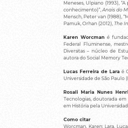
Meneses, Ulpiano (1993), “A
conhecimento)”,
Anais do M
Mensch, Peter van (1988), “
Pamuk, Orhan (2012),
The I
Karen Worcman
é fundad
Federal Fluminense, mestr
Diversitas – núcleo de Estu
autora do Social Memory Tec
Lucas Ferreira de Lara
é C
Universidade de São Paulo (B
Rosali Maria Nunes Henr
Tecnologias, doutorada em 
em História pela Universida
Como citar
Worcman, Karen; Lara, Lucas