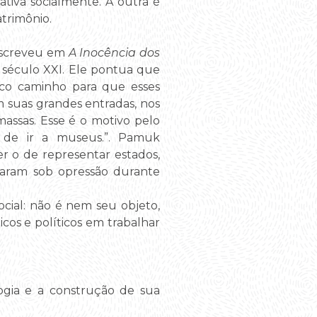
ativa socialmente. A outra é
trimônio.
 escreveu em
A Inocência dos
 século XXI. Ele pontua que
nico caminho para que esses
 suas grandes entradas, nos
assas. Esse é o motivo pelo
 de ir a museus.”. Pamuk
r o de representar estados,
aram sob opressão durante
cial: não é nem seu objeto,
os e políticos em trabalhar
logia e a construção de sua