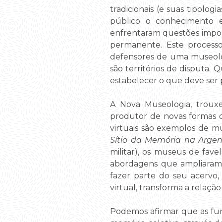
tradicionais (e suas tipolog
público o conhecimento es
enfrentaram questões imp
permanente. Este process
defensores de uma museologi
são territórios de disputa
estabelecer o que deve ser
A Nova Museologia, trou
produtor de novas formas 
virtuais são exemplos de mu
Sítio da Memória na Arge
militar), os museus de fave
abordagens que ampliaram 
fazer parte do seu acervo,
virtual, transforma a relaçã
Podemos afirmar que as fun