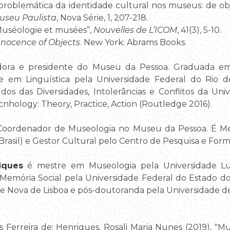
 problemática da identidade cultural nos museus: de obj
useu Paulista
, Nova Série, 1, 207-218.
Muséologie et musées”,
Nouvelles de L’ICOM
, 41(3), 5-10.
nnocence of Objects
. New York: Abrams Books.
ora e presidente do Museu da Pessoa. Graduada em H
e em Linguística pela Universidade Federal do Rio 
dos das Diversidades, Intolerâncias e Conflitos da Un
nhology: Theory, Practice, Action (Routledge 2016).
oordenador de Museologia no Museu da Pessoa. É Mest
rasil) e Gestor Cultural pelo Centro de Pesquisa e Forma
iques
é mestre em Museologia pela Universidade L
Memória Social pela Universidade Federal do Estado do
de Nova de Lisboa e pós-doutoranda pela Universidade d
 Ferreira de; Henriques, Rosali Maria Nunes (2019), "Mu