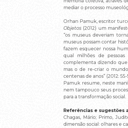
memória coletiva, através d
mediar o processo museológi
Orhan Pamuk, escritor turc
Objetos
(2012) um manifesto
“os museus deveriam tornar
museus possam contar histó
fazem esquecer nossa human
qual milhões de pessoas
complementa dizendo que “o
mas o de re-criar o mund
centenas de anos” (2012: 55-
Pamuk resume, neste manife
nem tampouco seus processo
para a transformação social.
Referências e sugestões ad
Chagas, Mário; Primo, Judi
dimensão social: olhares e c