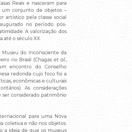
asas Reais e nasceram para
a, um conjunto de objetos –
 artístico pela classe social
naugurado no período pós-
itimidade. A valorização dos
a até o século XX.
 o Museu do Inconsciente da
beiro no Brasil (Chagas
et al.
,
um encontro do Conselho
esa redonda cujo foco foi a
íticas, econômicas e culturais
itários). As considerações
 ser considerado patrimônio
nternacional para uma Nova
coletiva e não nos objetos.
tão a ideia de que os museus