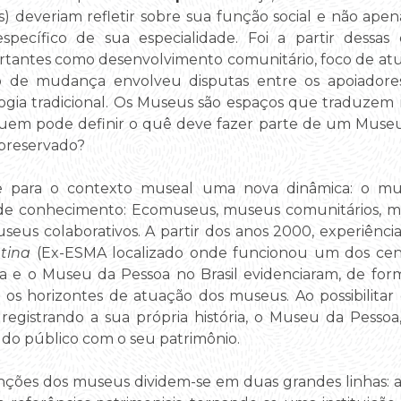
ias) deveriam refletir sobre sua função social e não ap
pecífico de sua especialidade. Foi a partir dessa
ortantes como desenvolvimento comunitário, foco de a
o de mudança envolveu disputas entre os apoiadore
a tradicional. Os Museus são espaços que traduzem nar
. Quem pode definir o quê deve fazer parte de um Muse
 preservado?
xe para o contexto museal uma nova dinâmica: o m
de conhecimento: Ecomuseus, museus comunitários, 
seus colaborativos. A partir dos anos 2000, experiênc
ntina
(Ex-ESMA localizado onde funcionou um dos cent
la e o Museu da Pessoa no Brasil evidenciaram, de for
os horizontes de atuação dos museus. Ao possibilitar
 registrando a sua própria história, o Museu da Pes
o do público com o seu patrimônio.
ções dos museus dividem-se em duas grandes linhas: a p