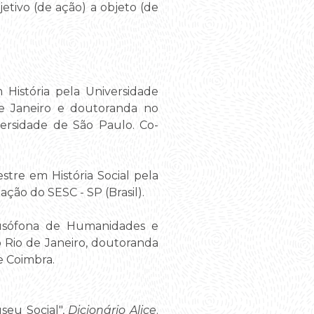
etivo (de ação) a objeto (de
istória pela Universidade
de Janeiro e doutoranda no
iversidade de São Paulo. Co-
re em História Social pela
ção do SESC - SP (Brasil).
usófona de Humanidades e
 Rio de Janeiro, doutoranda
e Coimbra.
seu Social",
Dicionário Alice
.