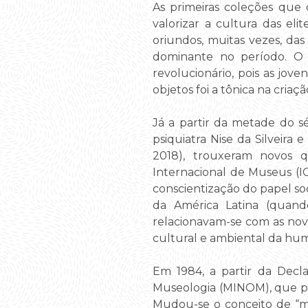
As primeiras coleções que
valorizar a cultura das el
oriundos, muitas vezes, das 
dominante no período. O 
revolucionário, pois as jov
objetos foi a tônica na cria
Já a partir da metade do s
psiquiatra Nise da Silveira
2018), trouxeram novos
Internacional de Museus (I
conscientização do papel soci
da América Latina (quando
relacionavam-se com as nov
cultural e ambiental da hu
Em 1984, a partir da Decl
Museologia (MINOM), que pr
Mudou-se o conceito de 