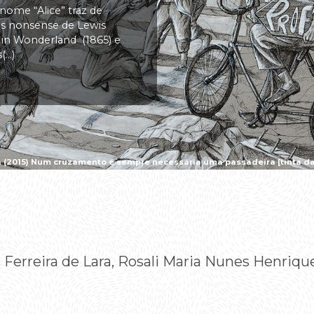
 nome “Alice” traz de
vas nonsense de Lewis
s in Wonderland (1865) e
..)
a (2015) Num cruzamento é sempre necessária uma passadeira [tinta da 
Ferreira de Lara, Rosali Maria Nunes Henriqu