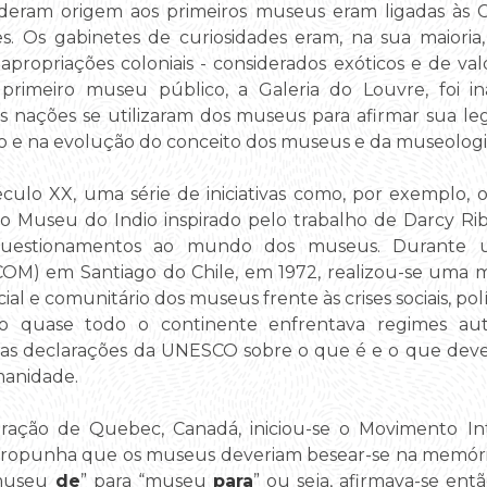
 deram origem aos primeiros museus eram ligadas às C
ites. Os gabinetes de curiosidades eram, na sua maiori
apropriações coloniais - considerados exóticos e de valor
primeiro museu público, a Galeria do Louvre, foi i
ens nações se utilizaram dos museus para afirmar sua leg
ção e na evolução do conceito dos museus e da museologi
éculo XX, uma série de iniciativas como, por exemplo,
 e o Museu do Indio inspirado pelo trabalho de Darcy Ri
 questionamentos ao mundo dos museus. Durante 
COM) em Santiago do Chile, em 1972, realizou-se uma m
al e comunitário dos museus frente às crises sociais, pol
 quase todo o continente enfrentava regimes autor
as declarações da UNESCO sobre o que é e o que deve
manidade.
aração de Quebec, Canadá, iniciou-se o Movimento I
opunha que os museus deveriam besear-se na memória 
“museu
de
” para “museu
para
” ou seja, afirmava-se en