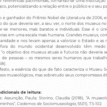
e referências patrimoniais, tornando-se uma instituição 
co, potencializando a relação entre o público e o seu pa
o e ganhador do Prêmio Nobel de Literatura de 2006,
 do que deveria ser, a seu ver, o norte dos museus no
-se menores, mais baratos e individuais. Esse é o ú
rias em uma escala mais humana. Grandes museus, com
idade e nos levam apenas a valorizar o Estado e as m
 fora do mundo ocidental desenvolvido têm medo
 objetivo dos museus atuais e futuros não deveria se
o de pessoas – os mesmos seres humanos que trabalh
58).
sto, a essência do que de fato caracteriza o Museu So
s museológicos, mas sobretudo seus compromissos étic
icionais de leitura:
te; Assunção, Paula; Storino, Claudia (2018), “A museo
aminhos”,
Cadernos de Sociomuseologia
, 55(11), 73-102.