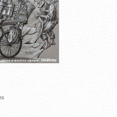
china e acrílico s/papel, 50x65cm]
es