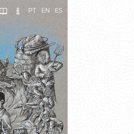
PT
EN
ES