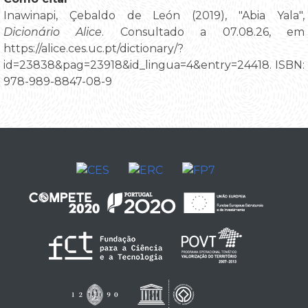
Inawinapi, Çebaldo de León (2019), "Abia Yala",
Dicionário Alice
. Consultado a 07.08.26, em
https://alice.ces.uc.pt/dictionary/?
id=23838&pag=23918&id_lingua=4&entry=24418. ISBN:
978-989-8847-08-9