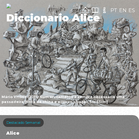
PT
EN
ES
Diccionario Alice
Mário Vitória (2015) Num cruzamento é sempre necessária uma
passadeira [tinta da china e acrílico s/papel, 50x65cm]
Destacado Semanal
Alice