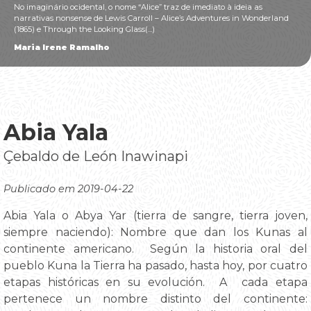
No imaginário ocidental, o nome “Alice” traz de imediato à ideia as
narrativas nonsense de Lewis Carroll – Alice’s Adventures in Wonderland
(1865) e Through the Looking Glass(...)
Maria Irene Ramalho
Abia Yala
Çebaldo de León Inawinapi
Publicado em 2019-04-22
Abia Yala o Abya Yar (tierra de sangre, tierra joven,
siempre naciendo): Nombre que dan los Kunas al
continente americano. Según la historia oral del
pueblo Kuna la Tierra ha pasado, hasta hoy, por cuatro
etapas históricas en su evolución. A cada etapa
pertenece un nombre distinto del continente: