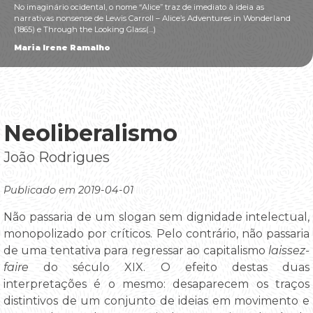
No imaginário ocidental, o nome “Alice” traz de imediato à ideia as
narrativas nonsense de Lewis Carroll – Alice’s Adventures in Wonderland
(1865) e Through the Looking Glass(...)
Maria Irene Ramalho
Neoliberalismo
João Rodrigues
Publicado em 2019-04-01
Não passaria de um slogan sem dignidade intelectual,
monopolizado por críticos. Pelo contrário, não passaria
de uma tentativa para regressar ao capitalismo
laissez-
faire
do século XIX. O efeito destas duas
interpretações é o mesmo: desaparecem os traços
distintivos de um conjunto de ideias em movimento e