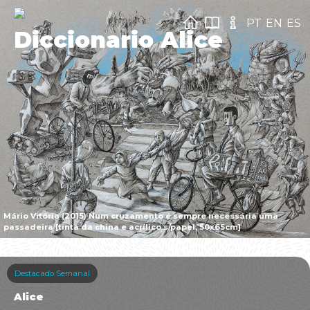
PT
EN
ES
Diccionario Alice
Mário Vitória (2015) Num cruzamento é sempre necessária uma
passadeira [tinta da china e acrílico s/papel, 50x65cm]
Destacado Semanal
Alice