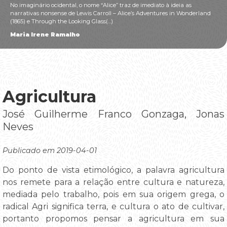
No imaginário ocidental, o nome “Alice” traz de imediato à ideia as
narrativas nonsense de Lewis Carroll – Alice’s Adventures in Wonderland
(1865) e Through the Looking Glass(...)
Maria Irene Ramalho
Agricultura
José Guilherme Franco Gonzaga, Jonas
Neves
Publicado em 2019-04-01
Do ponto de vista etimológico, a palavra agricultura
nos remete para a relação entre cultura e natureza,
mediada pelo trabalho, pois em sua origem grega, o
radical Agri significa terra, e cultura o ato de cultivar,
portanto propomos pensar a agricultura em sua