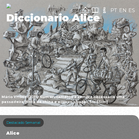
PT
EN
ES
Diccionario Alice
Mário Vitória (2015) Num cruzamento é sempre necessária uma
passadeira [tinta da china e acrílico s/papel, 50x65cm]
Destacado Semanal
Alice