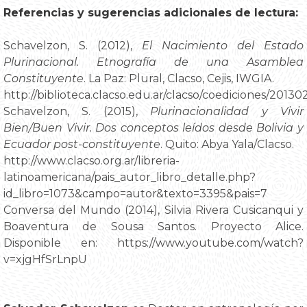
Referencias y sugerencias adicionales de lectura:
Schavelzon, S. (2012),
El Nacimiento del Estado
Plurinacional. Etnografía de una Asamblea
Constituyente
. La Paz: Plural, Clacso, Cejis, IWGIA.
http://biblioteca.clacso.edu.ar/clacso/coediciones/201
Schavelzon, S. (2015),
Plurinacionalidad y Vivir
Bien/Buen Vivir. Dos conceptos leídos desde Bolivia y
Ecuador post-constituyente
. Quito: Abya Yala/Clacso.
http://www.clacso.org.ar/libreria-
latinoamericana/pais_autor_libro_detalle.php?
id_libro=1073&campo=autor&texto=3395&pais=7
Conversa del Mundo (2014), Silvia Rivera Cusicanqui y
Boaventura de Sousa Santos. Proyecto Alice.
Disponible en: https://www.youtube.com/watch?
v=xjgHfSrLnpU