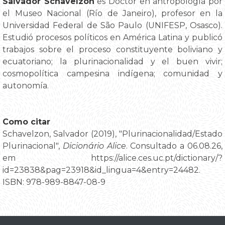
Salvador Schavelzon
es Doctor en antropología por
el Museo Nacional (Río de Janeiro), profesor en la
Universidad Federal de São Paulo (UNIFESP, Osasco).
Estudió procesos políticos en América Latina y publicó
trabajos sobre el proceso constituyente boliviano y
ecuatoriano; la plurinacionalidad y el buen vivir;
cosmopolítica campesina indígena; comunidad y
autonomía.
Como citar
Schavelzon, Salvador (2019), "Plurinacionalidad/Estado
Plurinacional",
Dicionário Alice
. Consultado a 06.08.26,
em https://alice.ces.uc.pt/dictionary/?
id=23838&pag=23918&id_lingua=4&entry=24482.
ISBN: 978-989-8847-08-9