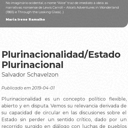
No imaginário ocidental, o nome “Alice” traz de imediato à ideia as
narrativas nonsense de Lewis Carroll – Alice’s Adventures in Wonderland
(1865) e Through the Looking Glass(...)
Maria Irene Ramalho
Plurinacionalidad/Estado
Plurinacional
Salvador Schavelzon
Publicado em 2019-04-01
Plurinacionalidad es un concepto político flexible,
abierto y en disputa. Vemos su relevancia derivada de
su capacidad de circular en las discusiones sobre el
Estado sin perder un sentido crítico, dado por un
recorrido surgido en diálogo con luchas de pueblos