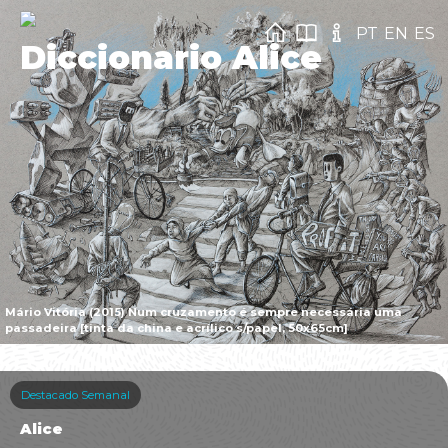
PT
EN
ES
Diccionario Alice
Mário Vitória (2015) Num cruzamento é sempre necessária uma
passadeira [tinta da china e acrílico s/papel, 50x65cm]
Destacado Semanal
Alice