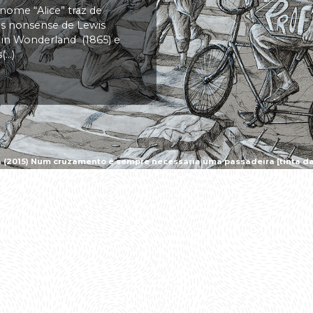
 nome “Alice” traz de
vas nonsense de Lewis
s in Wonderland (1865) e
..)
a (2015) Num cruzamento é sempre necessária uma passadeira [tinta da 