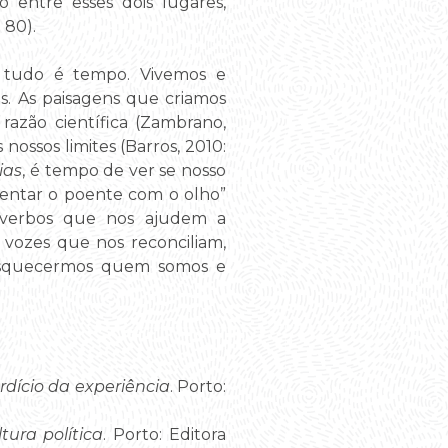
 entre esses dois lugares,
: 80).
e tudo é tempo. Vivemos e
s. As paisagens que criamos
razão científica (Zambrano,
nossos limites (Barros, 2010:
ias
, é tempo de ver se nosso
entar o poente com o olho”
 verbos que nos ajudem a
 vozes que nos reconciliam,
o esquecermos quem somos e
rdício da experiência
. Porto:
ura política
. Porto: Editora