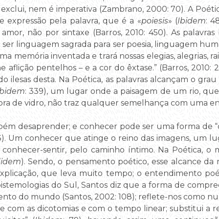
exclui, nem é imperativa (Zambrano, 2000: 70). A Poética
 e expressão pela palavra, que é a «
poiesis
» (
Ibidem
: 4
mor, não por sintaxe (Barros, 2010: 450). As palavr
ser linguagem sagrada para ser poesia, linguagem huma
memória inventada e trará nossas elegias, alegrias, raiva
e aflição pentelhos – e a cor do êxtase.” (Barros, 2010: 
do ilesas desta. Na Poética, as palavras alcançam o gr
Ibidem
: 339), um lugar onde a paisagem de um rio, que 
ra de vidro, não traz qualquer semelhança com uma en
mbém desaprender; e conhecer pode ser uma forma d
383). Um conhecer que atinge o reino das imagens, um l
 conhecer-sentir, pelo caminho íntimo. Na Poética, o
didem
). Sendo, o pensamento poético, esse alcance da 
plicação, que leva muito tempo; o entendimento poét
istemologias do Sul, Santos diz que a forma de compre
to do mundo (Santos, 2002: 108); reflete-nos como nu
pe com as dicotomias e com o tempo linear; substitui a r