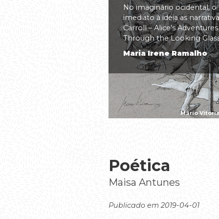
No imaginário ocidental, o
imediato à ideia as narrati
Carroll – Alice’s Adventure
Through the Looking Glass(.
Maria Irene Ramalho
Mário Vitóri
Poética
Maisa Antunes
Publicado em 2019-04-01