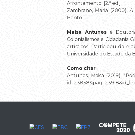
Afrontamento. [2.ª ed.]
Zambrano, Maria (2000),
A 
Bento.
Maisa Antunes
é Doutoran
Colonialismos e Cidadania 
artísticos. Participou da el
Universidade do Estado da B
Como citar
Antunes, Maisa (2019), "Poé
id=23838&pag=23918&id_lin