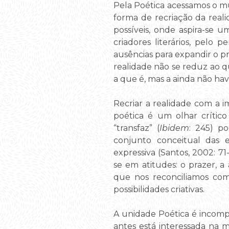
Pela Poética acessamos o 
forma de recriação da real
possíveis, onde aspira-se
criadores literários, pelo
ausências para expandir o pr
realidade não se reduz ao qu
a que é, mas a ainda não hav
Recriar a realidade com a 
poética é um olhar crítico
“transfaz” (
Ibidem
: 245) p
conjunto conceitual das e
expressiva (Santos, 2002: 71
se em atitudes: o prazer, a 
que nos reconciliamos co
possibilidades criativas.
A unidade Poética é incomple
antes está interessada na m