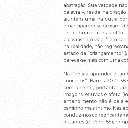
abstração. Sua verdade não 
palavra –, reside na criação
ajuntam uma na outra por a
emanciparem-se deixam “de 
sendo humana será então uma 
palavras têm vida, “têm carn
na realidade, não regressan
estado de “criançamento” (
parece-se mais com uma cob
Na Poética, aprender é ta
conceitos” (Barros, 2010: 
com o sentir, portanto, um
imagens, eflúvios e afeto (
I
entendimento não é pela ex
caminho mais íntimo. Nas ep
conduz-nos ao reencantamen
distantes (
Ibidem
: 85); rom