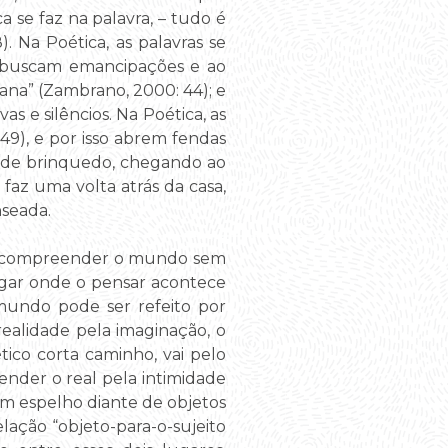
 se faz na palavra, – tudo é
8). Na Poética, as palavras se
as buscam emancipações e ao
na” (Zambrano, 2000: 44); e
s e silêncios. Na Poética, as
249), e por isso abrem fendas
au de brinquedo, chegando ao
faz uma volta atrás da casa,
seada.
e “compreender o mundo sem
ugar onde o pensar acontece
 mundo pode ser refeito por
realidade pela imaginação, o
ico corta caminho, vai pelo
ender o real pela intimidade
m espelho diante de objetos
elação “objeto-para-o-sujeito