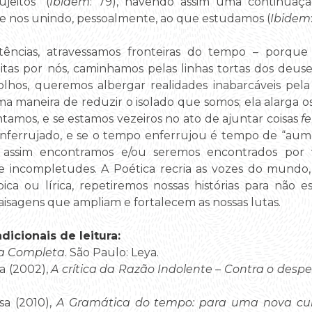
jeitos” (
Ibidem
: 79), havendo assim uma continuação
e nos unindo, pessoalmente, ao que estudamos (
Ibidem
stências, atravessamos fronteiras do tempo – porqu
tas por nós, caminhamos pelas linhas tortas dos deuse
lhos, queremos albergar realidades inabarcáveis pela 
a maneira de reduzir o isolado que somos; ela alarga os 
tamos, e se estamos vezeiros no ato de ajuntar coisas
fe
enferrujado, e se o tempo enferrujou é tempo de “aum
 assim encontramos e/ou seremos encontrados por
 e incompletudes. A Poética recria as vozes do mundo,
ica ou lírica, repetiremos nossas histórias para nã
isagens que ampliam e fortalecem as nossas lutas.
icionais de leitura:
a Completa
. São Paulo: Leya.
a (2002),
A crítica da Razão Indolente – Contra o despe
sa (2010),
A Gramática do tempo: para uma nova cult