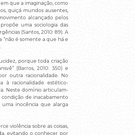
 em que a imaginação, como
dos, quiçá mundos ausentes,
 movimento alcançado pelos
s propõe uma sociologia das
gências (Santos, 2010: 89). A
ica “não é somente a que há e
.
ucidez, porque toda criação
nsvê” (Barros, 2010: 350) e
or outra racionalidade. No
 à racionalidade estético-
ica. Neste domínio articulam-
la condição de inacabamento
 uma inocência que alarga
ce violência sobre as coisas,
ida, evitando o conhecer por