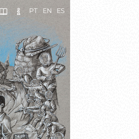
PT
EN
ES