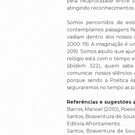
pela reciprocidade entre su
atingindo reconhecimentos 
Somos percorridos de exi
contemplamos paisagens fei
vadiam dentro dos nossos o
2000: 19). A imaginação é um
209). Somos aquilo que ajun
relógio está com o tempo 
(
ibidem
: 322), quem sabe
comunicar nossos silêncios
porque sendo a Poética ép
seguraremos no tempo as pa
Referências e sugestões ad
Barros, Manoel (2010),
Poesi
Santos, Boaventura de Sous
Editora Afrontamento.
Santos, Boaventura de Sou