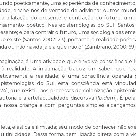
mundo poeticamente, uma experiência de conhecimento
idade, enche-nos de vontade de adivinhar outros mun
 uma dilatação do presente e contração do futuro, um
 pensamento poético. Nas epistemologias do Sul, Santo
esente; e para contrair o futuro, uma sociologia das emer
e existe (Santos, 2002: 23), portanto, a realidade poét
ida ou não havida já e a que não é” (Zambrano, 2000: 69)
imaginação é uma atividade que envolve consciência e l
 à realidade. A imaginação traduz um saber, que “tra
oeticamente a realidade; é uma consciência operada p
pistemologias do Sul esta consciência está vinculada
-74), que resistiu aos processos de colonização epistém
autoria e a artefactualidade discursiva (
Ibidem
). É pe
m nossa criança e com perguntas simples alcançamos
ta, elástica e ilimitada; seu modo de conhecer não exer
ultiplicidade. Dessa forma, tem ligação direta com a v