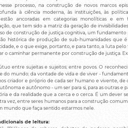
nesse processo, na construção de novos marcos epi
ofunda à ciência moderna, às instituições, às polít
estão ancoradas em categorias monolíticas e em 
o, que tem sido a matriz da geração de invisibilidade
so de construção de justiça cognitiva, um fundamento 
ação histórica de produção de sub-humanidades que
ade, e o que exige, portanto, e para tanto, a luta pelo
r o caminhar permanente por construção de justiça. Ex
uo entre sujeitas e sujeitos; entre povos. O reconhec
 do mundo; da vontade de vida e de viver - fundamen
hos criador e próprio de cada ser humano e vivente, de 
 autônoma e autônomo - um ser para si, para as outras e p
tória e da realidade que a cerca e o cerca. É um dever 
a vez, entre seres humanos para a construção comum,
um mundo que faça sentido estarmos nele.
icionais de leitura: