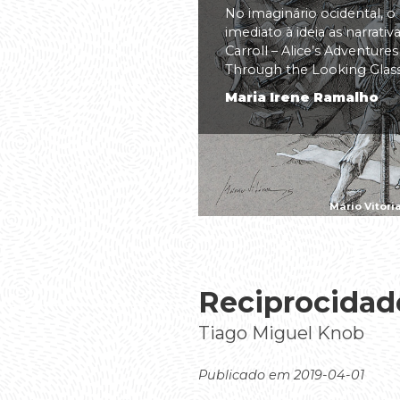
No imaginário ocidental, o
imediato à ideia as narrati
Carroll – Alice’s Adventure
Through the Looking Glass(.
Maria Irene Ramalho
Mário Vitóri
Reciprocidad
Tiago Miguel Knob
Publicado em 2019-04-01