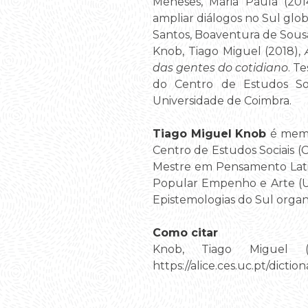
Meneses, Maria Paula (2014
ampliar diálogos no Sul glob
Santos, Boaventura de Sousa;
Knob, Tiago Miguel (2018),
das gentes do cotidiano
. T
do Centro de Estudos So
Universidade de Coimbra.
Tiago Miguel Knob
é memb
Centro de Estudos Sociais (
Mestre em Pensamento Lati
Popular Empenho e Arte (UP
Epistemologias do Sul orga
Como citar
Knob, Tiago Miguel (2
https://alice.ces.uc.pt/dic