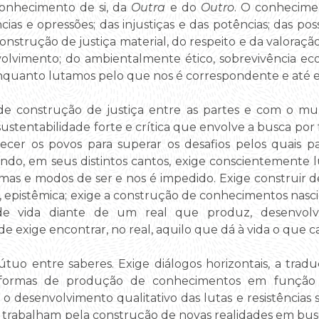
conhecimento de si, da
Outra
e do
Outro
. O conhecime
ncias e opressões; das injustiças e das potências; das pos
onstrução de justiça material, do respeito e da valoraçã
olvimento; do ambientalmente ético, sobrevivência eco
nquanto lutamos pelo que nos é correspondente e até e
de construção de justiça entre as partes e com o mu
sustentabilidade forte e crítica que envolve a busca 
lecer os povos para superar os desafios pelos quais p
o, em seus distintos cantos, exige conscientemente l
rmas e modos de ser e nos é impedido. Exige construir d
ca, epistêmica; exige a construção de conhecimentos nasc
 de vida diante de um real que produz, desenvolv
de exige encontrar, no real, aquilo que dá à vida o que c
uo entre saberes. Exige diálogos horizontais, a tradu
s formas de produção de conhecimentos em função 
 desenvolvimento qualitativo das lutas e resistências s
 trabalham pela construção de novas realidades em bus