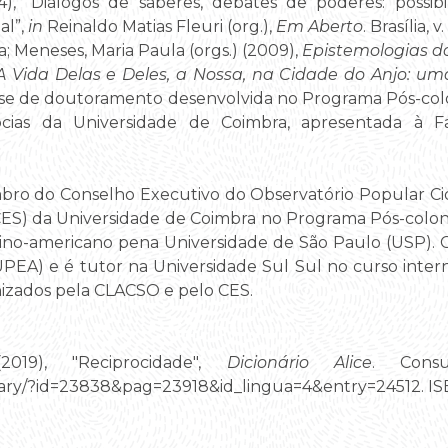
), “Diálogos de saberes, debates de poderes: possib
al”,
in
Reinaldo Matias Fleuri (org.),
Em Aberto
. Brasília, v
 Meneses, Maria Paula (orgs.) (2009),
Epistemologias do
A Vida Delas e Deles, a Nossa, na Cidade do Anjo: uma 
ese de doutoramento desenvolvida no Programa Pós-colo
cias da Universidade de Coimbra, apresentada à 
ro do Conselho Executivo do Observatório Popular Ci
CES) da Universidade de Coimbra no Programa Pós-coloni
no-americano pena Universidade de São Paulo (USP). C
EA) e é tutor na Universidade Sul Sul no curso intern
nizados pela CLACSO e pelo CES.
019), "Reciprocidade",
Dicionário Alice
. Cons
tionary/?id=23838&pag=23918&id_lingua=4&entry=24512. 