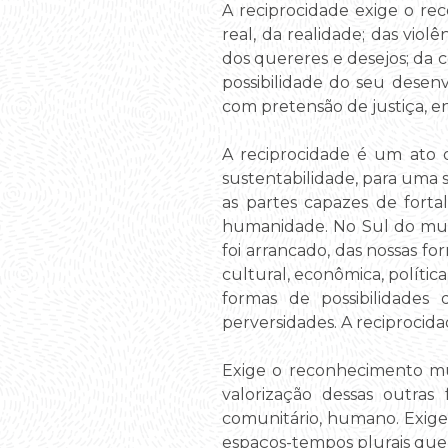
A reciprocidade exige o re
real, da realidade; das violê
dos quereres e desejos; da c
possibilidade do seu desenv
com pretensão de justiça, e
A reciprocidade é um ato 
sustentabilidade, para uma 
as partes capazes de forta
humanidade. No Sul do mund
foi arrancado, das nossas fo
cultural, econômica, políti
formas de possibilidades
perversidades. A reciprocida
Exige o reconhecimento mút
valorização dessas outra
comunitário, humano. Exige o
espaços-tempos plurais que