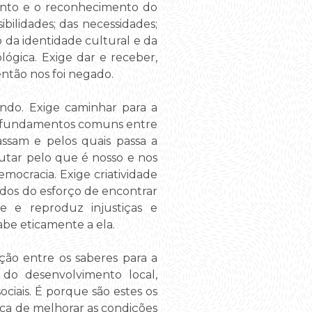
nto e o reconhecimento do
sibilidades; das necessidades;
o da identidade cultural e da
lógica. Exige dar e receber,
ntão nos foi negado.
ndo. Exige caminhar para a
por fundamentos comuns entre
assam e pelos quais passa a
utar pelo que é nosso e nos
emocracia. Exige criatividade
idos do esforço de encontrar
e e reproduz injustiças e
abe eticamente a ela.
ção entre os saberes para a
do desenvolvimento local,
ociais. É porque são estes os
ca de melhorar as condições