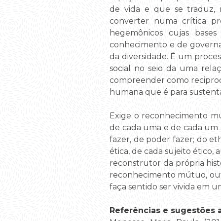
de vida e que se traduz, 
converter numa crítica pr
hegemônicos cujas bases 
conhecimento e de governaçã
da diversidade. É um proces
social no seio da uma rel
compreender como reciprocid
humana que é para sustenta
Exige o reconhecimento mút
de cada uma e de cada um e
fazer, de poder fazer; do et
ética, de cada sujeito ético,
reconstrutor da própria his
reconhecimento mútuo, outr
faça sentido ser vivida em 
Referências e sugestões ad