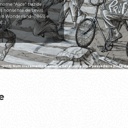
 nome “Alice” traz de
vas nonsense de Lewis
s in Wonderland (1865) e
..)
a (2015) Num cruzamento é sempre necessária uma passadeira [tinta da 
e