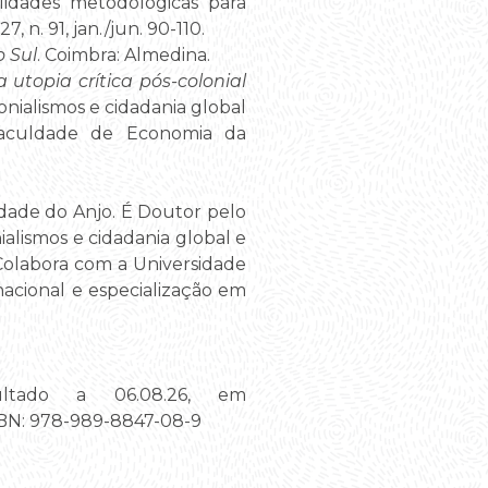
ilidades metodológicas para
. 27, n. 91, jan./jun. 90-110.
 Sul
. Coimbra: Almedina.
utopia crítica pós-colonial
nialismos e cidadania global
Faculdade de Economia da
dade do Anjo. É Doutor pelo
alismos e cidadania global e
olabora com a Universidade
acional e especialização em
ultado a 06.08.26, em
ISBN: 978-989-8847-08-9