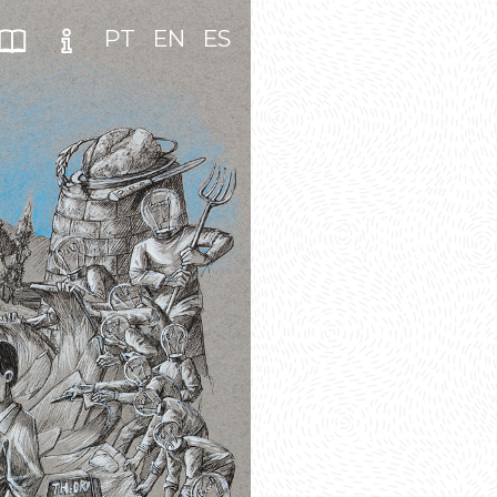
PT
EN
ES