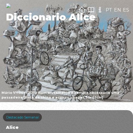
PT
EN
ES
Diccionario Alice
Mário Vitória (2015) Num cruzamento é sempre necessária uma
passadeira [tinta da china e acrílico s/papel, 50x65cm]
Destacado Semanal
Alice