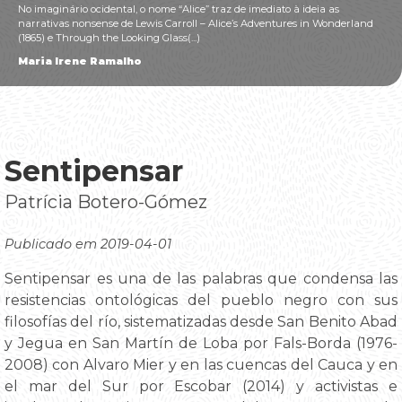
No imaginário ocidental, o nome “Alice” traz de imediato à ideia as
narrativas nonsense de Lewis Carroll – Alice’s Adventures in Wonderland
(1865) e Through the Looking Glass(...)
Maria Irene Ramalho
Sentipensar
Patrícia Botero-Gómez
Publicado em 2019-04-01
Sentipensar es una de las palabras que condensa las
resistencias ontológicas del pueblo negro con sus
filosofías del río, sistematizadas desde San Benito Abad
y Jegua en San Martín de Loba por Fals-Borda (1976-
2008) con Alvaro Mier y en las cuencas del Cauca y en
el mar del Sur por Escobar (2014) y activistas e