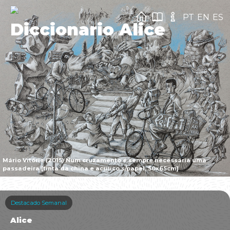
PT
EN
ES
Diccionario Alice
Mário Vitória (2015) Num cruzamento é sempre necessária uma
passadeira [tinta da china e acrílico s/papel, 50x65cm]
Destacado Semanal
Alice