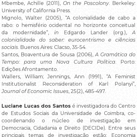
Mbembe, Achille (2011),
On the Poscolony
. Berkeley:
University of California Press.
Mignolo, Walter (2005), “A colonialidade de cabo a
rabo: o hemisfério ocidental no horizonte conceitual
da modernidade”,
in
Edgardo Lander (org.),
A
colonialidade do saber: eurocentrismo e ciências
sociais
. Buenos Aires: Clacso, 35-54.
Santos, Boaventura de Sousa (2006),
A Gramática do
Tempo: para uma Nova Cultura Política
. Porto:
Edições Afrontamento.
Wallers, William; Jennings, Ann (1991), “A Feminist
Institutionalist Reconsideration of Karl Polanyi”,
Journal of Economic Issues
, 25(2), 485-497.
Luciane Lucas dos Santos
é investigadora do Centro
de Estudos Sociais da Universidade de Coimbra, co-
coordenando o núcleo de investigação em
Democracia, Cidadania e Direito (DECIDe). Entre seus
principais temas de investigação estão: Economia