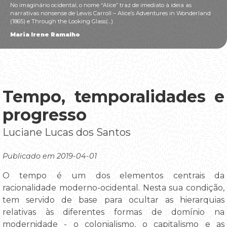
No imaginário ocidental, o nome “Alice” traz de imediato à ideia as
narrativas nonsense de Lewis Carroll – Alice’s Adventures in Wonderland
(1865) e Through the Looking Glass(...)
Maria Irene Ramalho
Tempo, temporalidades e
progresso
Luciane Lucas dos Santos
Publicado em 2019-04-01
O tempo é um dos elementos centrais da
racionalidade moderno-ocidental. Nesta sua condição,
tem servido de base para ocultar as hierarquias
relativas às diferentes formas de domínio na
modernidade - o colonialismo, o capitalismo e as