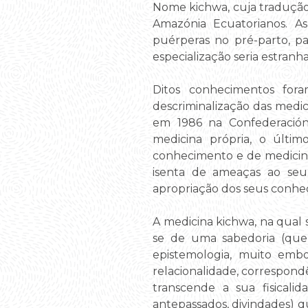
Nome kichwa, cuja tradução l
Amazónia Ecuatorianos. A
puérperas no pré-parto, pa
especialização seria estranh
Ditos conhecimentos fora
descriminalização das medi
em 1986 na Confederación 
medicina própria, o últi
conhecimento e de medicina
isenta de ameaças ao seu 
apropriação dos seus conhe
A medicina kichwa, na qual
se de uma sabedoria (que 
epistemologia, muito embo
relacionalidade, correspon
transcende a sua fisical
antepassados, divindades) q