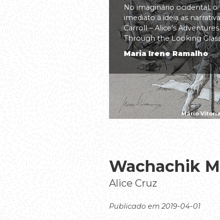
No imaginário ocidental, o
imediato à ideia as narrati
Carroll – Alice’s Adventure
Through the Looking Glass(.
Maria Irene Ramalho
Mário Vitóri
Wachachik 
Alice Cruz
Publicado em 2019-04-01