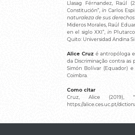
Llasag Férnandez, Raúl (2
Constitución”,
in
Carlos Esp
naturaleza de sus derechos
Mideros Morales, Raúl Eduardo
en el siglo XXI”,
in
Plutarco
Quito: Universidad Andina S
Alice Cruz
é antropóloga e 
da Discriminação contra as 
Simón Bolívar (Equador) e 
Coimbra.
Como citar
Cruz, Alice (2019),
https://alice.ces.uc.pt/di