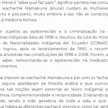
iteral é “sábia que faz parir”, significa parteira nas c
s wachachik Mamakuna (plural) cuidam as mulheres 
rto e pós-parto, muito embora a isso não se constrin
a à medicina kichwa.
m sujeitos ao epistemicídio e à criminalização na 
cinas indígenas data de 1998 e resultou da luta do mov
de Nacionalidades Indígenas del Ecuador (CONAIE).
mo logrou, após os levantamentos de 1990, o recon
 ancestrais nas constituições de 1998 e 2008. Porém,
saber, reinventando-se o epistemicídio na medicali
cimentos.
 se inserem as wachachik Mamakuna a par com os Yachak
alguns apelidaram de filosofia andina e que outros
ra tais noções sejam externas ao léxico indígena) al
dência, complementaridade e reciprocidade. Ensinando
idade, sendo a mãe geradora de toda a vida, e que
ue habita as diferentes pachas é vivente e, como tal, s