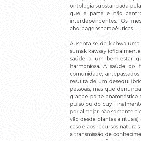
ontologia substanciada pela
que é parte e não centr
interdependentes. Os me
abordagens terapêuticas.
Ausenta-se do kichwa uma p
sumak kawsay (oficialmente 
saúde a um bem-estar que
harmoniosa. A saúde do h
comunidade, antepassados 
resulta de um desequilíbrio
pessoais, mas que denunci
grande parte anamnéstico e
pulso ou do cuy. Finalmente,
por almejar não somente a c
vão desde plantas a rituai
caso e aos recursos naturai
a transmissão de conhecime