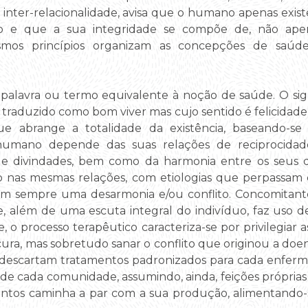
 inter-relacionalidade, avisa que o humano apenas exi
o e que a sua integridade se compõe de, não apen
smos princípios organizam as concepções de saúd
alavra ou termo equivalente à noção de saúde. O sig
traduzido como bom viver mas cujo sentido é felicidade)
 abrange a totalidade da existência, baseando-se n
umano depende das suas relações de reciprocidade
e divindades, bem como da harmonia entre os seus d
 nas mesmas relações, com etiologias que perpassam ca
am sempre uma desarmonia e/ou conflito. Concomitant
, além de uma escuta integral do indivíduo, faz uso de
 o processo terapêutico caracteriza-se por privilegiar 
ura, mas sobretudo sanar o conflito que originou a doen
s) descartam tratamentos padronizados para cada enfer
s de cada comunidade, assumindo, ainda, feições próprias
ntos caminha a par com a sua produção, alimentando-s