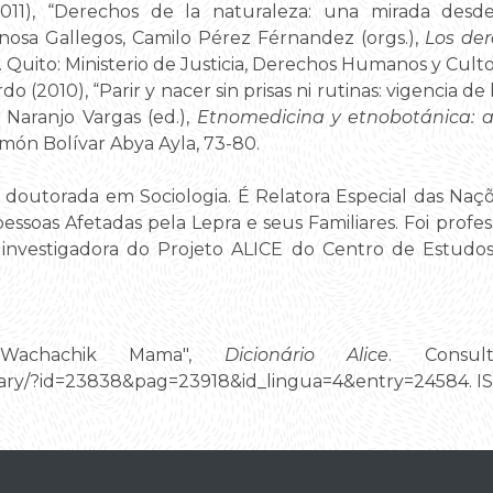
011), “Derechos de la naturaleza: una mirada desde 
inosa Gallegos, Camilo Pérez Férnandez (orgs.),
Los der
. Quito: Ministerio de Justicia, Derechos Humanos y Culto
 (2010), “Parir y nacer sin prisas ni rutinas: vigencia de 
 Naranjo Vargas (ed.),
Etnomedicina y etnobotánica: a
imón Bolívar Abya Ayla, 73-80.
doutorada em Sociologia. É Relatora Especial das Naçõ
pessoas Afetadas pela Lepra e seus Familiares. Foi profe
investigadora do Projeto ALICE do Centro de Estudos
 "Wachachik Mama",
Dicionário Alice
. Consu
ctionary/?id=23838&pag=23918&id_lingua=4&entry=24584. 