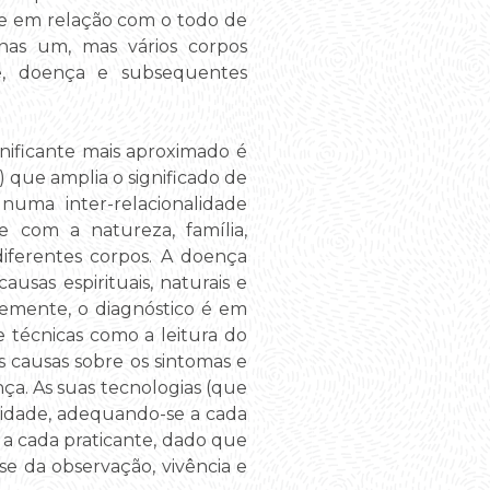
ste em relação com o todo de
as um, mas vários corpos
e, doença e subsequentes
nificante mais aproximado é
 que amplia o significado de
uma inter-relacionalidade
 com a natureza, família,
iferentes corpos. A doença
usas espirituais, naturais e
emente, o diagnóstico é em
 técnicas como a leitura do
as causas sobre os sintomas e
ça. As suas tecnologias (que
midade, adequando-se a cada
 a cada praticante, dado que
e da observação, vivência e