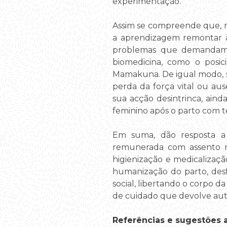
experimentação.
Assim se compreende que, m
a aprendizagem remontar à i
problemas que demandam i
biomedicina, como o posi
Mamakuna. De igual modo, 
perda da força vital ou aus
sua acção desintrinca, ain
feminino após o parto com 
Em suma, dão resposta a pr
remunerada com assento n
higienização e medicalizaçã
humanização do parto, desf
social, libertando o corpo d
de cuidado que devolve aut
Referências e sugestões ad