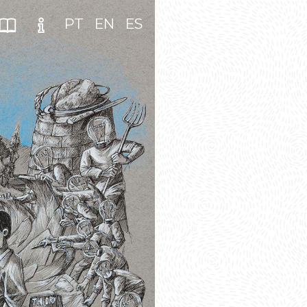
PT
EN
ES