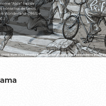
 nome “Alice” traz de
vas nonsense de Lewis
s in Wonderland (1865) e
..)
a (2015) Num cruzamento é sempre necessária uma passadeira [tinta da 
Mama