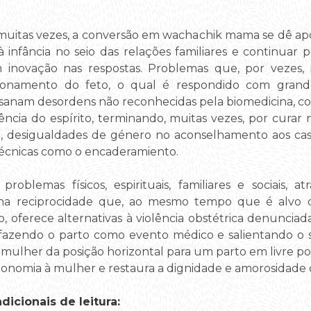
uitas vezes, a conversão em wachachik mama se dê após
nfância no seio das relações familiares e continuar p
novação nas respostas. Problemas que, por vezes,
cionamento do feto, o qual é respondido com grand
sanam desordens não reconhecidas pela biomedicina, c
ência do espírito, terminando, muitas vezes, por curar 
da, desigualdades de género no aconselhamento aos ca
técnicas como o encaderamiento.
oblemas físicos, espirituais, familiares e sociais, 
a reciprocidade que, ao mesmo tempo que é alvo de
o, oferece alternativas à violência obstétrica denunci
azendo o parto como evento médico e salientando o seu 
a mulher da posição horizontal para um parto em livre p
onomia à mulher e restaura a dignidade e amorosidade 
icionais de leitura: