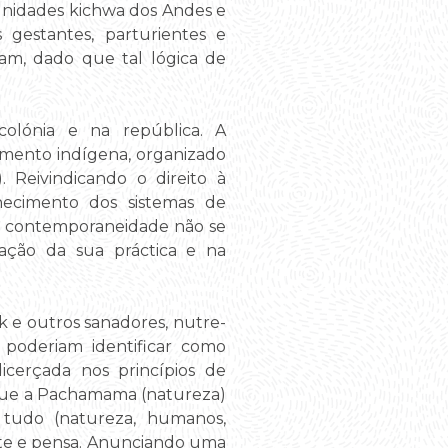
omunidades kichwa dos Andes e
gestantes, parturientes e
jam, dado que tal lógica de
colónia e na república. A
imento indígena, organizado
 Reivindicando o direito à
hecimento dos sistemas de
 a contemporaneidade não se
zação da sua práctica e na
 e outros sanadores, nutre-
 poderiam identificar como
icerçada nos princípios de
 que a Pachamama (natureza)
 tudo (natureza, humanos,
ente e pensa. Anunciando uma