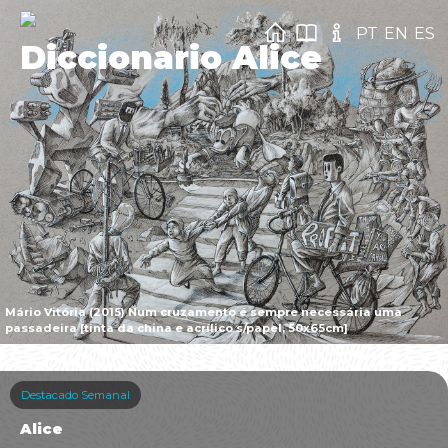
PT
EN
ES
Diccionario Alice
Mário Vitória (2015) Num cruzamento é sempre necessária uma
passadeira [tinta da china e acrílico s/papel, 50x65cm]
Destacado Semanal
Alice