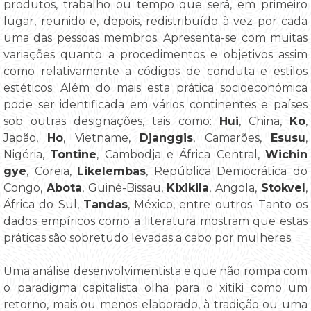
produtos, trabalho ou tempo que será, em primeiro
lugar, reunido e, depois, redistribuído à vez por cada
uma das pessoas membros. Apresenta-se com muitas
variações quanto a procedimentos e objetivos assim
como relativamente a códigos de conduta e estilos
estéticos. Além do mais esta prática socioeconómica
pode ser identificada em vários continentes e países
sob outras designações, tais como:
Hui
, China,
Ko
,
Japão,
Ho
, Vietname,
Djanggis
, Camarões,
Esusu
,
Nigéria,
Tontine
, Cambodja e África Central,
Wichin
gye
, Coreia,
Likelembas
, República Democrática do
Congo,
Abota
, Guiné-Bissau,
Kixikila
, Angola,
Stokvel
,
África do Sul,
Tandas
, México, entre outros. Tanto os
dados empíricos como a literatura mostram que estas
práticas são sobretudo levadas a cabo por mulheres.
Uma análise desenvolvimentista e que não rompa com
o paradigma capitalista olha para o xitiki como um
retorno, mais ou menos elaborado, à tradição ou uma