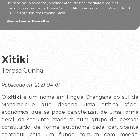
No imaginário ocidental, o nome “Alice” traz de imediato à ideia as
narrativas nonsense de Lewis Carroll – Alice’s Adventures in Wonderland
(1865) e Through the Looking Glass(...)
Maria Irene Ramalho
Xitiki
Teresa Cunha
Publicado em 2019-04-01
O
xitiki
é um nome em língua Changana do sul de
Moçambique que designa uma prática sócio-
económica que se pode caracterizar, de uma forma
geral, da seguinte maneira: num grupo de pessoas
constituído de forma autónoma cada participante
contribui para um fundo comum com moeda,