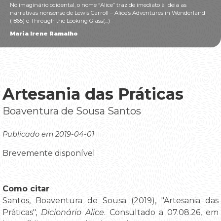
No imaginário ocidental, o nome “Alice” traz de imediato à ideia as
narrativas nonsense de Lewis Carroll – Alice’s Adventures in Wonderland
(1865) e Through the Looking Glass(...)
Maria Irene Ramalho
Artesania das Práticas
Boaventura de Sousa Santos
Publicado em 2019-04-01
Brevemente disponível
Como citar
Santos, Boaventura de Sousa (2019), "Artesania das
Práticas",
Dicionário Alice
. Consultado a 07.08.26, em