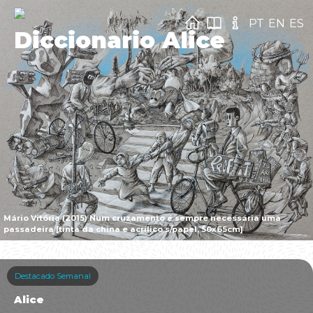
PT
EN
ES
Diccionario Alice
Mário Vitória (2015) Num cruzamento é sempre necessária uma
passadeira [tinta da china e acrílico s/papel, 50x65cm]
Destacado Semanal
Alice