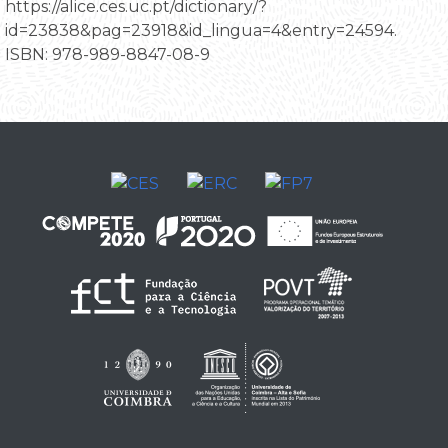
https://alice.ces.uc.pt/dictionary/?
id=23838&pag=23918&id_lingua=4&entry=24594.
ISBN: 978-989-8847-08-9