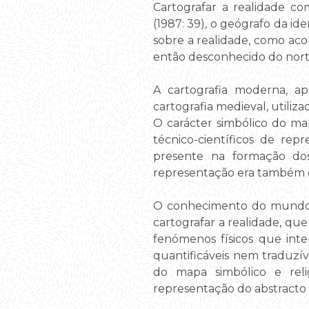
Cartografar a realidade c
(1987: 39), o geógrafo da id
sobre a realidade, como aco
então desconhecido do nort
A cartografia moderna, ap
cartografia medieval, utili
O carácter simbólico do ma
técnico-científicos de re
presente na formação dos
representação era também
O conhecimento do mundo fís
cartografar a realidade, que
fenómenos físicos que int
quantificáveis nem traduzív
do mapa simbólico e reli
representação do abstracto 