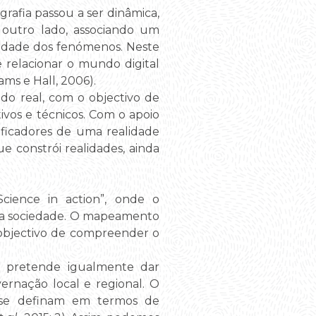
rafia passou a ser dinâmica,
 outro lado, associando um
xidade dos fenómenos. Neste
e relacionar o mundo digital
ms e Hall, 2006).
do real, com o objectivo de
tivos e técnicos. Com o apoio
ificadores de uma realidade
e constrói realidades, ainda
cience in action”, onde o
da sociedade. O mapeamento
 objectivo de compreender o
ais, pretende igualmente dar
ernação local e regional. O
 se definam em termos de