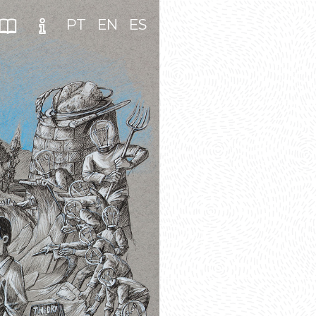
PT
EN
ES