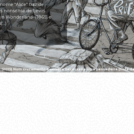
 nome “Alice” traz de
vas nonsense de Lewis
s in Wonderland (1865) e
..)
a (2015) Num cruzamento é sempre necessária uma passadeira [tinta da 