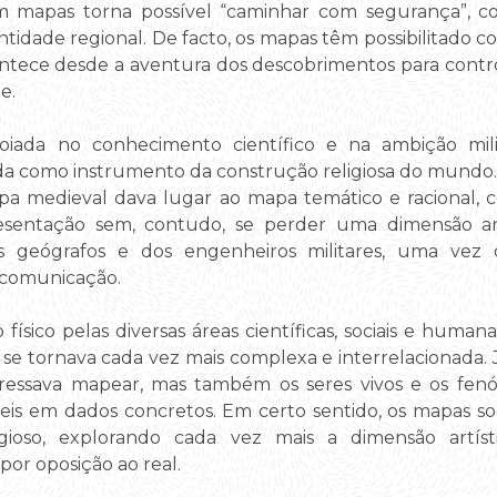
om mapas torna possível “caminhar com segurança”, co
entidade regional. De facto, os mapas têm possibilitado c
ntece desde a aventura dos descobrimentos para contro
e.
oiada no conhecimento científico e na ambição milita
zada como instrumento da construção religiosa do mundo.
pa medieval dava lugar ao mapa temático e racional, c
presentação sem, contudo, se perder uma dimensão ar
 geógrafos e dos engenheiros militares, uma vez
 comunicação.
ico pelas diversas áreas científicas, sociais e humana
 se tornava cada vez mais complexa e interrelacionada. Já
eressava mapear, mas também os seres vivos e os fen
eis em dados concretos. Em certo sentido, os mapas so
gioso, explorando cada vez mais a dimensão artís
por oposição ao real.