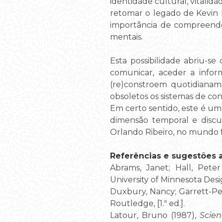
identidade cultural, vitalid
retomar o legado de Kevin L
importância de compreende
mentais.
Esta possibilidade abriu-s
comunicar, aceder a inform
(re)constroem quotidianam
obsoletos os sistemas de con
Em certo sentido, este é um 
dimensão temporal e discur
Orlando Ribeiro, no mundo fí
Referências e sugestões ad
Abrams, Janet; Hall, Pete
University of Minnesota Desi
Duxbury, Nancy; Garrett-Pet
Routledge, [1.ª ed.].
Latour, Bruno (1987),
Scien