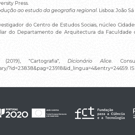
rsity Press.
odução ao estudo da geografia regional
. Lisboa: João Sá 
vestigador do Centro de Estudos Sociais, núcleo Cidades
iliar do Departamento de Arquitectura da Faculdade 
(2019), "Cartografia",
Dicionário Alice
. Cons
tionary/?id=23838&pag=23918&id_lingua=4&entry=24659. 