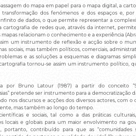
ssagem do mapa em papel para o mapa digital, a cartog
 transformação dos fenómenos e dos espaços e, por
nfinito de dados, o que permite representar a comple
a cartografia de redes que, através da internet, permit
 mapas relacionam o conhecimento e a experiência (Abra
ssim um instrumento de reflexão e acção sobre o mun
s sociais, mas também políticos, comerciais, administra
 problemas e as soluções a esquemas e diagramas simpl
artografia tornou-se assim um instrumento político, qu
a por Bruno Latour (1987) a partir do conceito “S
ias” pretende ser instrumento para a democratização 
do nos discursos e acções dos diversos actores, com o
mente, mas também ao longo do tempo.
científicas e sociais, tal como a das práticas cultur
 locais e globais para um maior envolvimento na gov
, portanto, contribuído para que as “comunidades