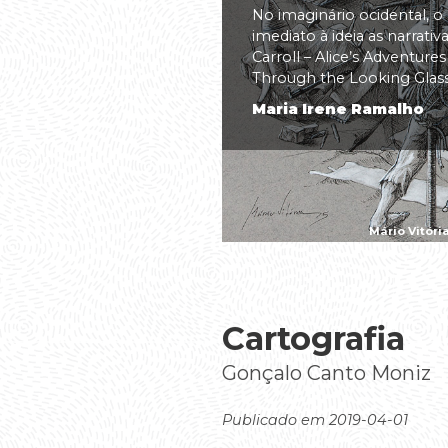
No imaginário ocidental, o
imediato à ideia as narrati
Carroll – Alice’s Adventure
Through the Looking Glass(.
Maria Irene Ramalho
Mário Vitóri
Cartografia
Gonçalo Canto Moniz
Publicado em 2019-04-01