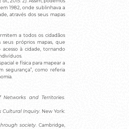
t al.
, 2015: 2). Assim, podemos
o em 1982, onde sublinhava a
de, através dos seus mapas
ermitem a todos os cidadãos
os seus próprios mapas, que
 acesso à cidade, tornando
ndivíduos.
pacial e física para mapear a
om segurança”, como referia
nomia.
 Networks and Territories
.
 Cultural Inquiry
. New York:
through society
. Cambridge,