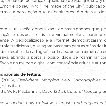
ade, sentido de pertença e qualidade de vida” (Duxbury
e
ynch e do seu livro “The image of the City”, publicad
rmos a percepção que os habitantes têm da sua cida
e com a utilização generalizada de smartphones que p
ação e deslocar-se física e virtualmente a partir d
ente. A geolocalização e a internet democratizaram o
trole tradicionais, que agora passaram para as mãos dos i
dos desafios da cartografia crítica, superar a dimensão es
siva, abrindo a porta à possibilidade de “caminhar c
sico e no mundo digital, com consciência crítica e auto
icionais de leitura:
r (2006),
Else/where: Mapping New Cartographies of
gn Institute.
ts, W. F.; MacLennan, David (2015),
Cultural Mapping as
ce in action: how to follow scientists and engineers 