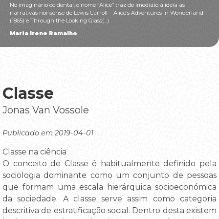
No imaginário ocidental, o nome “Alice” traz de imediato à ideia as
narrativas nonsense de Lewis Carroll – Alice’s Adventures in Wonderland
(1865) e Through the Looking Glass(...)
Maria Irene Ramalho
Classe
Jonas Van Vossole
Publicado em 2019-04-01
Classe na ciência
O conceito de Classe é habitualmente definido pela
sociologia dominante como um conjunto de pessoas
que formam uma escala hierárquica socioeconómica
da sociedade. A classe serve assim como categoria
descritiva de estratificação social. Dentro desta existem