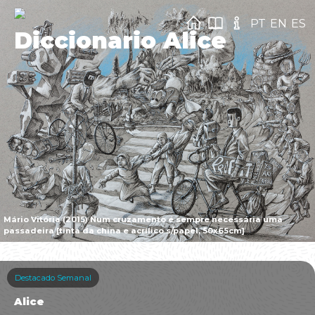
PT
EN
ES
Diccionario Alice
Mário Vitória (2015) Num cruzamento é sempre necessária uma
passadeira [tinta da china e acrílico s/papel, 50x65cm]
Destacado Semanal
Alice