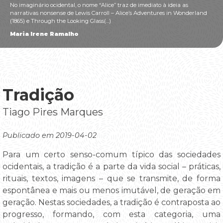
No imaginário ocidental, o nome “Alice” traz de imediato à ideia as
narrativas nonsense de Lewis Carroll – Alice’s Adventures in Wonderland
(1865) e Through the Looking Glass(...)
Maria Irene Ramalho
Tradição
Tiago Pires Marques
Publicado em 2019-04-02
Para um certo senso-comum típico das sociedades
ocidentais, a tradição é a parte da vida social – práticas,
rituais, textos, imagens – que se transmite, de forma
espontânea e mais ou menos imutável, de geração em
geração. Nestas sociedades, a tradição é contraposta ao
progresso, formando, com esta categoria, uma