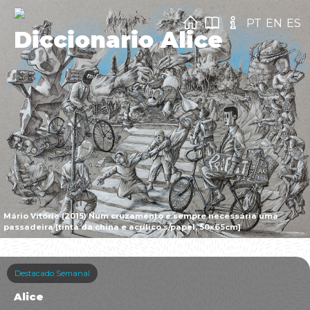
PT
EN
ES
Diccionario Alice
Mário Vitória (2015) Num cruzamento é sempre necessária uma
passadeira [tinta da china e acrílico s/papel, 50x65cm]
Destacado Semanal
Alice