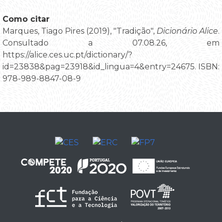
Como citar
Marques, Tiago Pires (2019), "Tradição",
Dicionário Alice
.
Consultado a 07.08.26, em
https://alice.ces.uc.pt/dictionary/?
id=23838&pag=23918&id_lingua=4&entry=24675. ISBN:
978-989-8847-08-9