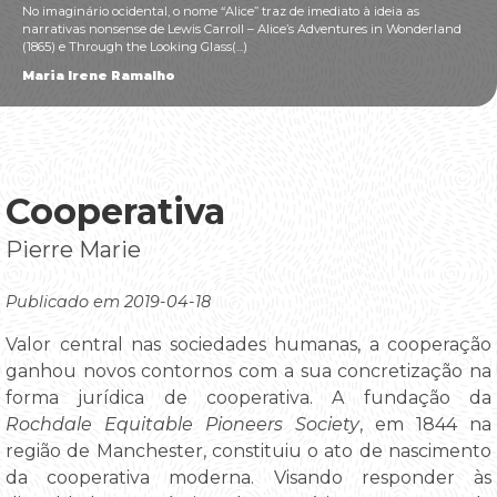
No imaginário ocidental, o nome “Alice” traz de imediato à ideia as
narrativas nonsense de Lewis Carroll – Alice’s Adventures in Wonderland
(1865) e Through the Looking Glass(...)
Maria Irene Ramalho
Cooperativa
Pierre Marie
Publicado em 2019-04-18
Valor central nas sociedades humanas, a cooperação
ganhou novos contornos com a sua concretização na
forma jurídica de cooperativa. A fundação da
Rochdale Equitable Pioneers Society
, em 1844 na
região de Manchester, constituiu o ato de nascimento
da cooperativa moderna. Visando responder às