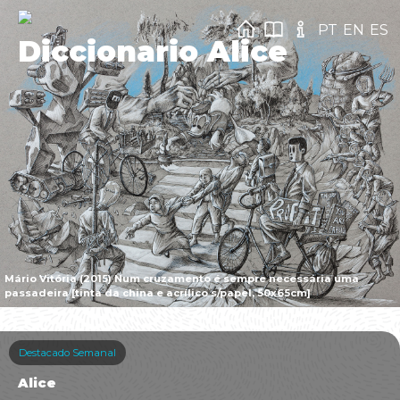
PT
EN
ES
Diccionario Alice
Mário Vitória (2015) Num cruzamento é sempre necessária uma
passadeira [tinta da china e acrílico s/papel, 50x65cm]
Destacado Semanal
Alice