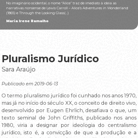
No imaginário ocidental, o nome “Alice” traz de imediato à ideia as
narrativas nonsense de Lewis Carroll – Alice’s Adventures in Wonderland
(1865) e Through the Looking Glass(...)
Maria Irene Ramalho
Pluralismo Jurídico
Sara Araújo
Publicado em 2019-06-13
O termo pluralismo jurídico foi cunhado nos anos 1970,
mas já no início do século XX, o conceito de direito vivo,
desenvolvido por Eugen Ehrlich, desafiava o que, um
texto seminal de John Griffiths, publicado nos anos
1980, viria a designar por ideologia do centralismo
jurídico, isto é, a convicção de que a produção e a