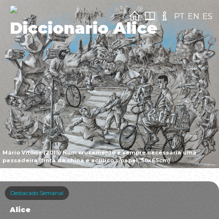
PT
EN
ES
Diccionario Alice
Mário Vitória (2015) Num cruzamento é sempre necessária uma
passadeira [tinta da china e acrílico s/papel, 50x65cm]
Destacado Semanal
Alice