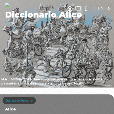
PT
EN
ES
Diccionario Alice
Mário Vitória (2015) Num cruzamento é sempre necessária uma
passadeira [tinta da china e acrílico s/papel, 50x65cm]
Destacado Semanal
Alice