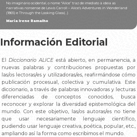
No imaginário ocidental, o nome “Alice” traz de imediato à ideia as
narrativas nonsense de Lewis Carroll – Alice’s Adventures in Wonderland
(1865) e Through the Looking Glass(...)
Maria Irene Ramalho
Información Editorial
El
Diccionario ALICE
está abierto, en permanencia, a
nuevas palabras y contribuciones propuestas por
las/os lectoras/es y utilizadoras/es, reafirmándose cómo
publicación procesual, colectiva y cumulativa. Este
diccionario, a través de palabras innovadoras y lecturas
diferenciadas de conceptos conocidos, busca
reconocer y explorar la diversidad epistemológica del
mundo. Con este objetivo, las/os autoras/es no tiene
que usar necesariamente lenguaje científico,
pudiendo usar lenguaje creativa, poética, popular, etc.,
ampliando así la forma como escribimos el mundo.