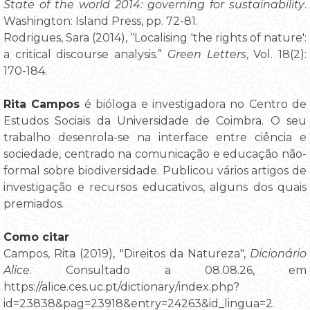
State of the world 2014: governing for sustainability
.
Washington: Island Press, pp. 72-81.
Rodrigues, Sara (2014), “Localising 'the rights of nature':
a critical discourse analysis.”
Green Letters
, Vol. 18(2):
170-184.
Rita Campos
é bióloga e investigadora no Centro de
Estudos Sociais da Universidade de Coimbra. O seu
trabalho desenrola-se na interface entre ciência e
sociedade, centrado na comunicação e educação não-
formal sobre biodiversidade. Publicou vários artigos de
investigação e recursos educativos, alguns dos quais
premiados.
Como citar
Campos, Rita (2019), "Direitos da Natureza",
Dicionário
Alice
. Consultado a 08.08.26, em
https://alice.ces.uc.pt/dictionary/index.php?
id=23838&pag=23918&entry=24263&id_lingua=2.