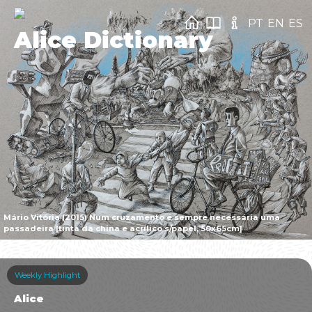
PT
EN
ES
Alice Dictionary
Mário Vitória (2015) Num cruzamento é sempre necessária uma
passadeira [tinta da china e acrílico s/papel, 50x65cm]
Weekly Highlight
Alice