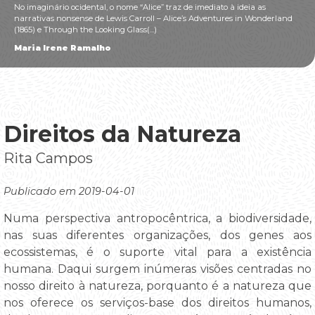
No imaginário ocidental, o nome “Alice” traz de imediato à ideia as
narrativas nonsense de Lewis Carroll – Alice’s Adventures in Wonderland
(1865) e Through the Looking Glass(...)
Maria Irene Ramalho
Direitos da Natureza
Rita Campos
Publicado em 2019-04-01
Numa perspectiva antropocêntrica, a biodiversidade,
nas suas diferentes organizações, dos genes aos
ecossistemas, é o suporte vital para a existência
humana. Daqui surgem inúmeras visões centradas no
nosso direito à natureza, porquanto é a natureza que
nos oferece os serviços-base dos direitos humanos,