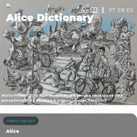
PT
EN
ES
Alice Dictionary
Mário Vitória (2015) Num cruzamento é sempre necessária uma
passadeira [tinta da china e acrílico s/papel, 50x65cm]
Weekly Highlight
Alice