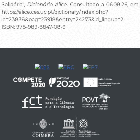
Solidária",
Dicionário Alice
. Consultado a 06.08.26, em
https://alice.ces.uc.pt/dictionary/index.php?
id=23838&pag=23918&entry=24273&id_lingua=2.
ISBN: 978-989-8847-08-9