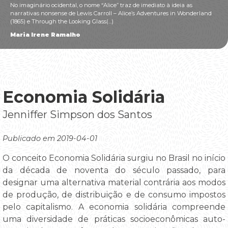
No imaginário ocidental, o nome “Alice” traz de imediato à ideia as
narrativas nonsense de Lewis Carroll – Alice’s Adventures in Wonderland
(1865) e Through the Looking Glass(...)
Maria Irene Ramalho
Economia Solidária
Jenniffer Simpson dos Santos
Publicado em 2019-04-01
O conceito Economia Solidária surgiu no Brasil no início
da década de noventa do século passado, para
designar uma alternativa material contrária aos modos
de produção, de distribuição e de consumo impostos
pelo capitalismo. A economia solidária compreende
uma diversidade de práticas socioeconômicas auto-