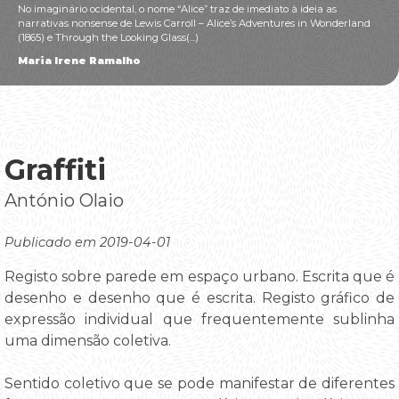
No imaginário ocidental, o nome “Alice” traz de imediato à ideia as
narrativas nonsense de Lewis Carroll – Alice’s Adventures in Wonderland
(1865) e Through the Looking Glass(...)
Maria Irene Ramalho
Graffiti
António Olaio
Publicado em 2019-04-01
Registo sobre parede em espaço urbano. Escrita que é
desenho e desenho que é escrita. Registo gráfico de
expressão individual que frequentemente sublinha
uma dimensão coletiva.
Sentido coletivo que se pode manifestar de diferentes