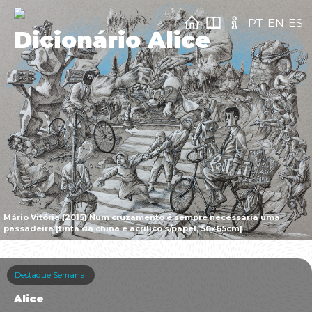
PT
EN
ES
Dicionário Alice
Mário Vitória (2015) Num cruzamento é sempre necessária uma
passadeira [tinta da china e acrílico s/papel, 50x65cm]
Destaque Semanal
Alice