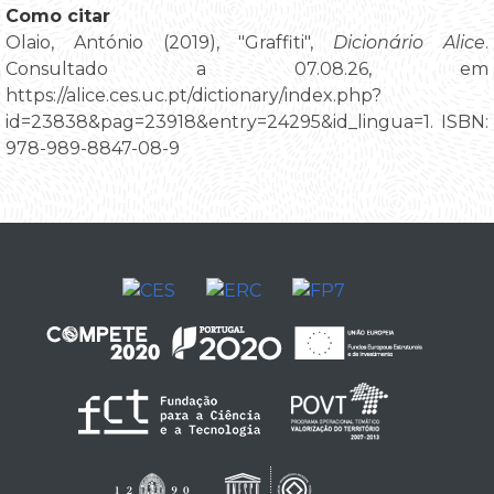
Como citar
Olaio, António (2019), "Graffiti",
Dicionário Alice
.
Consultado a 07.08.26, em
https://alice.ces.uc.pt/dictionary/index.php?
id=23838&pag=23918&entry=24295&id_lingua=1. ISBN:
978-989-8847-08-9