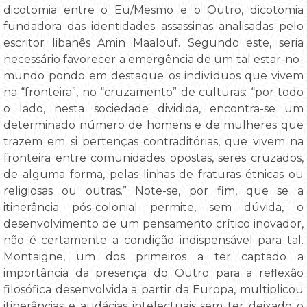
dicotomia entre o Eu/Mesmo e o Outro, dicotomia
fundadora das identidades assassinas analisadas pelo
escritor libanês Amin Maalouf. Segundo este, seria
necessário favorecer a emergência de um tal estar-no-
mundo pondo em destaque os indivíduos que vivem
na “fronteira”, no “cruzamento” de culturas: “por todo
o lado, nesta sociedade dividida, encontra-se um
determinado número de homens e de mulheres que
trazem em si pertenças contraditórias, que vivem na
fronteira entre comunidades opostas, seres cruzados,
de alguma forma, pelas linhas de fraturas étnicas ou
religiosas ou outras.” Note-se, por fim, que se a
itinerância pós-colonial permite, sem dúvida, o
desenvolvimento de um pensamento crítico inovador,
não é certamente a condição indispensável para tal.
Montaigne, um dos primeiros a ter captado a
importância da presença do Outro para a reflexão
filosófica desenvolvida a partir da Europa, multiplicou
itinerâncias e audácias intelectuais sem ter deixado o