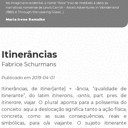
No imaginário ocidental, o nome “Alice” traz de imediato à ideia as
narrativas nonsense de Lewis Carroll – Alice’s Adventures in Wonderland
(1865) e Through the Looking Glass(...)
Maria Irene Ramalho
Itinerâncias
Fabrice Schurmans
Publicado em 2019-04-01
Itinerâncias, de itiner[ante] + -ância, “qualidade de
itinerante”, do latim
itinerans
, -
antis
, part. pres. de
itinerare
, viajar. O plural aponta para a polissemia do
conceito: aqui a deslocação significa tanto a ação física,
concreta, como as suas consequências, reais e
simbólicas, para o/a viajante. O sujeito itinerante