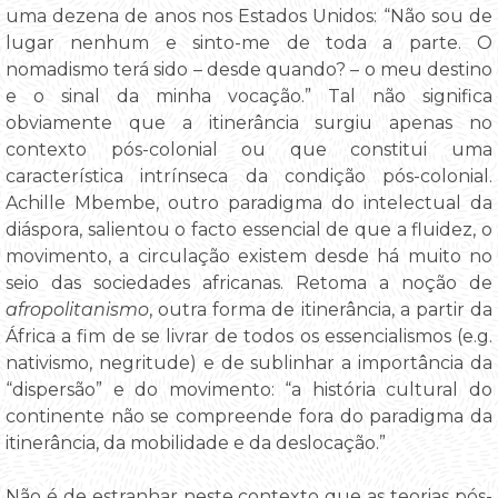
uma dezena de anos nos Estados Unidos: “Não sou de
lugar nenhum e sinto-me de toda a parte. O
nomadismo terá sido – desde quando? – o meu destino
e o sinal da minha vocação.” Tal não significa
obviamente que a itinerância surgiu apenas no
contexto pós-colonial ou que constitui uma
característica intrínseca da condição pós-colonial.
Achille Mbembe, outro paradigma do intelectual da
diáspora, salientou o facto essencial de que a fluidez, o
movimento, a circulação existem desde há muito no
seio das sociedades africanas. Retoma a noção de
afropolitanismo
, outra forma de itinerância, a partir da
África a fim de se livrar de todos os essencialismos (e.g.
nativismo, negritude) e de sublinhar a importância da
“dispersão” e do movimento: “a história cultural do
continente não se compreende fora do paradigma da
itinerância, da mobilidade e da deslocação.”
Não é de estranhar neste contexto que as teorias pós-