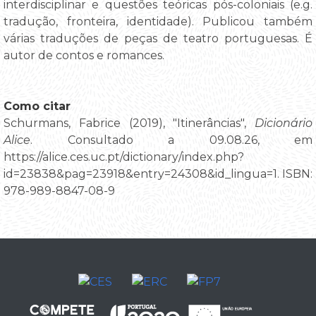
interdisciplinar e questões teóricas pós-coloniais (e.g.
tradução, fronteira, identidade). Publicou também
várias traduções de peças de teatro portuguesas. É
autor de contos e romances.
Como citar
Schurmans, Fabrice (2019), "Itinerâncias",
Dicionário
Alice
. Consultado a 09.08.26, em
https://alice.ces.uc.pt/dictionary/index.php?
id=23838&pag=23918&entry=24308&id_lingua=1. ISBN:
978-989-8847-08-9