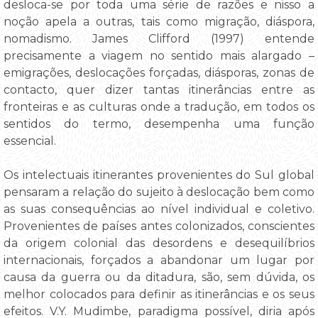
desloca-se por toda uma série de razões e nisso a
noção apela a outras, tais como migração, diáspora,
nomadismo. James Clifford (1997) entende
precisamente a viagem no sentido mais alargado –
emigrações, deslocações forçadas, diásporas, zonas de
contacto, quer dizer tantas itinerâncias entre as
fronteiras e as culturas onde a tradução, em todos os
sentidos do termo, desempenha uma função
essencial.
Os intelectuais itinerantes provenientes do Sul global
pensaram a relação do sujeito à deslocação bem como
as suas consequências ao nível individual e coletivo.
Provenientes de países antes colonizados, conscientes
da origem colonial das desordens e desequilíbrios
internacionais, forçados a abandonar um lugar por
causa da guerra ou da ditadura, são, sem dúvida, os
melhor colocados para definir as itinerâncias e os seus
efeitos. V.Y. Mudimbe, paradigma possível, diria após