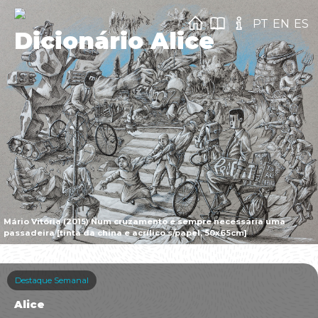
PT
EN
ES
Dicionário Alice
Mário Vitória (2015) Num cruzamento é sempre necessária uma
passadeira [tinta da china e acrílico s/papel, 50x65cm]
Destaque Semanal
Alice