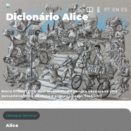
PT
EN
ES
Dicionário Alice
Mário Vitória (2015) Num cruzamento é sempre necessária uma
passadeira [tinta da china e acrílico s/papel, 50x65cm]
Destaque Semanal
Alice