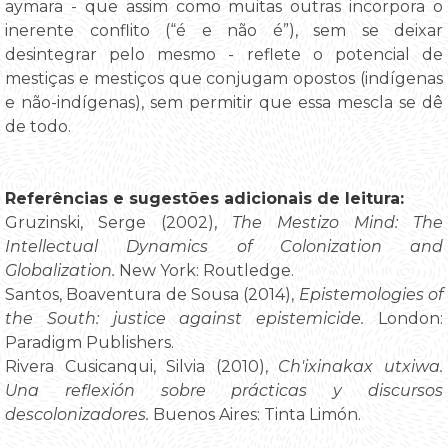
aymara - que assim como muitas outras incorpora o
inerente conflito (“é e não é”), sem se deixar
desintegrar pelo mesmo - reflete o potencial de
mestiças e mestiços que conjugam opostos (indígenas
e não-indígenas), sem permitir que essa mescla se dê
de todo.
Referências e sugestões adicionais de leitura:
Gruzinski, Serge (2002),
The Mestizo Mind: The
Intellectual Dynamics of Colonization and
Globalization.
New York: Routledge.
Santos, Boaventura de Sousa (2014),
Epistemologies of
the South: justice against epistemicide.
London:
Paradigm Publishers.
Rivera Cusicanqui, Silvia (2010),
Ch'ixinakax utxiwa.
Una reflexión sobre prácticas y discursos
descolonizadores.
Buenos Aires: Tinta Limón.