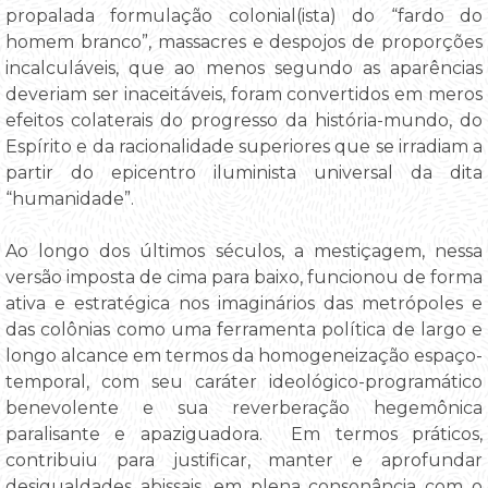
propalada formulação colonial(ista) do “fardo do
homem branco”, massacres e despojos de proporções
incalculáveis, que ao menos segundo as aparências
deveriam ser inaceitáveis, foram convertidos em meros
efeitos colaterais do progresso da história-mundo, do
Espírito e da racionalidade superiores que se irradiam a
partir do epicentro iluminista universal da dita
“humanidade”.
Ao longo dos últimos séculos, a mestiçagem, nessa
versão imposta de cima para baixo, funcionou de forma
ativa e estratégica nos imaginários das metrópoles e
das colônias como uma ferramenta política de largo e
longo alcance em termos da homogeneização espaço-
temporal, com seu caráter ideológico-programático
benevolente e sua reverberação hegemônica
paralisante e apaziguadora. Em termos práticos,
contribuiu para justificar, manter e aprofundar
desigualdades abissais, em plena consonância com o