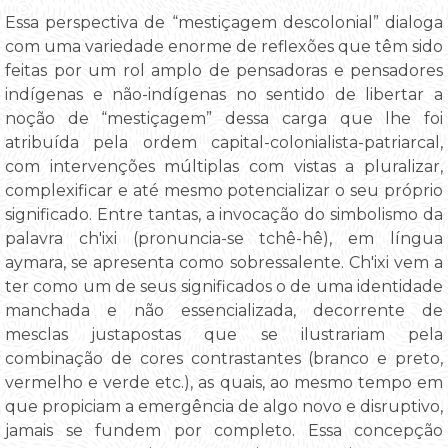
Essa perspectiva de “mestiçagem descolonial” dialoga
com uma variedade enorme de reflexões que têm sido
feitas por um rol amplo de pensadoras e pensadores
indígenas e não-indígenas no sentido de libertar a
noção de “mestiçagem” dessa carga que lhe foi
atribuída pela ordem capital-colonialista-patriarcal,
com intervenções múltiplas com vistas a pluralizar,
complexificar e até mesmo potencializar o seu próprio
significado. Entre tantas, a invocação do simbolismo da
palavra ch'ixi (pronuncia-se tchê-hê), em língua
aymara, se apresenta como sobressalente. Ch'ixi vem a
ter como um de seus significados o de uma identidade
manchada e não essencializada, decorrente de
mesclas justapostas que se ilustrariam pela
combinação de cores contrastantes (branco e preto,
vermelho e verde etc.), as quais, ao mesmo tempo em
que propiciam a emergência de algo novo e disruptivo,
jamais se fundem por completo. Essa concepção