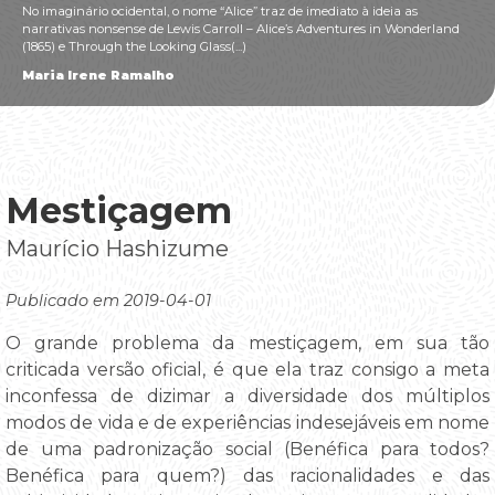
No imaginário ocidental, o nome “Alice” traz de imediato à ideia as
narrativas nonsense de Lewis Carroll – Alice’s Adventures in Wonderland
(1865) e Through the Looking Glass(...)
Maria Irene Ramalho
Mestiçagem
Maurício Hashizume
Publicado em 2019-04-01
O grande problema da mestiçagem, em sua tão
criticada versão oficial, é que ela traz consigo a meta
inconfessa de dizimar a diversidade dos múltiplos
modos de vida e de experiências indesejáveis em nome
de uma padronização social (Benéfica para todos?
Benéfica para quem?) das racionalidades e das