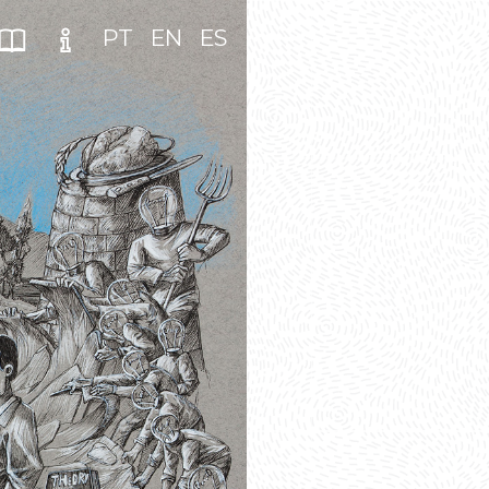
PT
EN
ES