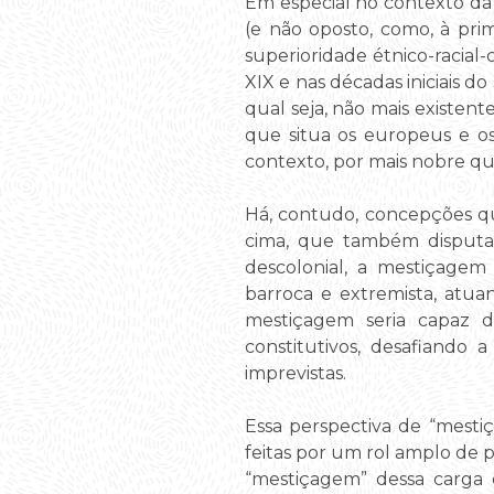
Em especial no contexto da 
(e não oposto, como, à pri
superioridade étnico-racial-
XIX e nas décadas iniciais d
qual seja, não mais existent
que situa os europeus e o
contexto, por mais nobre que
Há, contudo, concepções que
cima, que também disputam
descolonial, a mestiçagem
barroca e extremista, atua
mestiçagem seria capaz d
constitutivos, desafiando 
imprevistas.
Essa perspectiva de “mest
feitas por um rol amplo de 
“mestiçagem” dessa carga q