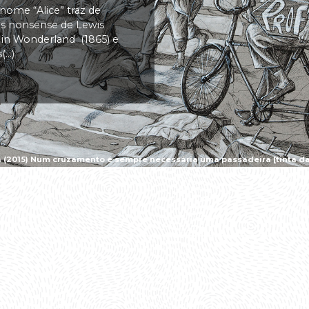
 nome “Alice” traz de
vas nonsense de Lewis
s in Wonderland (1865) e
..)
a (2015) Num cruzamento é sempre necessária uma passadeira [tinta da 