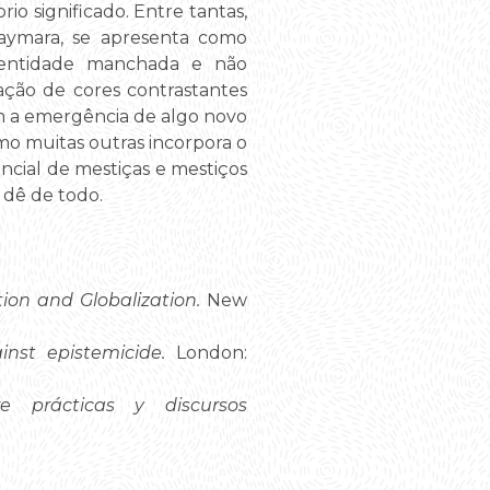
io significado. Entre tantas,
 aymara, se apresenta como
dentidade manchada e não
ação de cores contrastantes
am a emergência de algo novo
mo muitas outras incorpora o
encial de mestiças e mestiços
 dê de todo.
ion and Globalization.
New
inst epistemicide.
London:
re prácticas y discursos