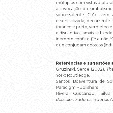
múltiplas com vistas a plura
a invocação do simbolismo
sobressalente. Ch'ixi v
essencializada, decorrente
(branco e preto, vermelho e
e disruptivo, jamais se fun
inerente conflito (“é e não 
que conjugam opostos (indíg
Referências e sugestões ad
Gruzinski, Serge (2002),
The
York: Routledge.
Santos, Boaventura de So
Paradigm Publishers.
Rivera Cusicanqui, Silvi
descolonizadores.
Buenos Air