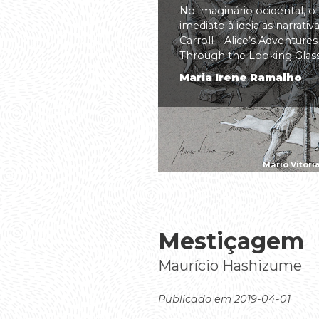
No imaginário ocidental, o
imediato à ideia as narrati
Carroll – Alice’s Adventure
Through the Looking Glass(.
Maria Irene Ramalho
Mário Vitóri
Mestiçagem
Maurício Hashizume
Publicado em 2019-04-01