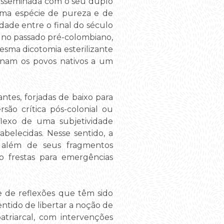
 disseminada com o seu duplo
 uma espécie de pureza e de
idade entre o final do século
os no passado pré-colombiano,
mesma dicotomia esterilizante
inam os povos nativos a um
ntes, forjadas de baixo para
ão crítica pós-colonial ou
flexo de uma subjetividade
belecidas. Nesse sentido, a
o além de seus fragmentos
do frestas para emergências
 de reflexões que têm sido
ntido de libertar a noção de
atriarcal, com intervenções