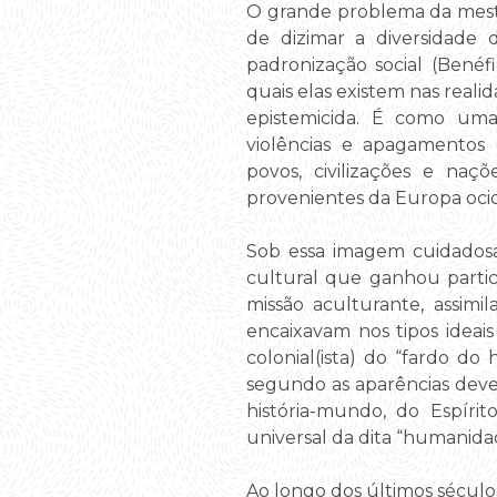
O grande problema da mestiç
de dizimar a diversidade
padronização social (Benéf
quais elas existem nas reali
epistemicida. É como uma
violências e apagamentos
povos, civilizações e na
provenientes da Europa ocid
Sob essa imagem cuidadosam
cultural que ganhou partic
missão aculturante, assimi
encaixavam nos tipos ideai
colonial(ista) do “fardo d
segundo as aparências dever
história-mundo, do Espírit
universal da dita “humanida
Ao longo dos últimos século