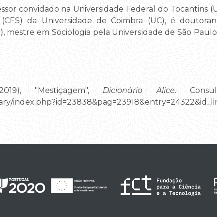
essor convidado na Universidade Federal do Tocantins (U
 (CES) da Universidade de Coimbra (UC), é doutora
, mestre em Sociologia pela Universidade de São Paulo
2019), "Mestiçagem",
Dicionário Alice
. Consu
ictionary/index.php?id=23838&pag=23918&entry=24322&i