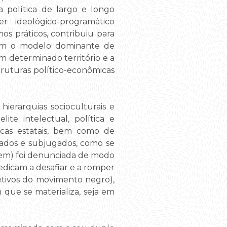
 política de largo e longo
 ideológico-programático
s práticos, contribuiu para
 com o modelo dominante de
m determinado território e a
truturas político-econômicas
ierarquias socioculturais e
ite intelectual, política e
icas estatais, bem como de
cados e subjugados, como se
agem) foi denunciada de modo
dicam a desafiar e a romper
letivos do movimento negro),
que se materializa, seja em