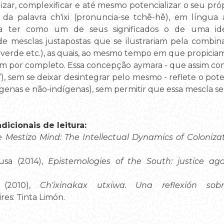
lizar, complexificar e até mesmo potencializar o seu própr
 da palavra ch'ixi (pronuncia-se tchê-hê), em língua
em a ter como um de seus significados o de uma i
 de mesclas justapostas que se ilustrariam pela combin
 verde etc.), as quais, ao mesmo tempo em que propici
dem por completo. Essa concepção aymara - que assim co
é”), sem se deixar desintegrar pelo mesmo - reflete o pot
enas e não-indígenas), sem permitir que essa mescla se
icionais de leitura:
 Mestizo Mind: The Intellectual Dynamics of Colonizat
usa (2014),
Epistemologies of the South: justice aga
a (2010),
Ch'ixinakax utxiwa. Una reflexión sob
es: Tinta Limón.