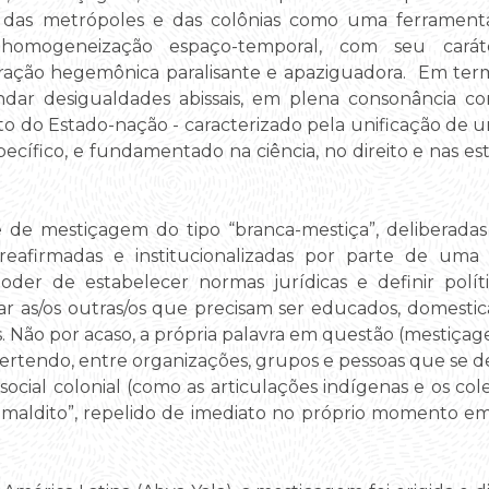
os das metrópoles e das colônias como uma ferramenta
mogeneização espaço-temporal, com seu caráter
ação hegemônica paralisante e apaziguadora. Em termo
fundar desigualdades abissais, em plena consonância
to do Estado-nação - caracterizado pela unificação de u
cífico, e fundamentado na ciência, no direito e nas es
de mestiçagem do tipo “branca-mestiça”, deliberadas h
afirmadas e institucionalizadas por parte de uma el
der de estabelecer normas jurídicas e definir polít
ar as/os outras/os que precisam ser educados, domesti
. Não por acaso, a própria palavra em questão (mestiç
rtendo, entre organizações, grupos e pessoas que se de
 social colonial (como as articulações indígenas e os co
aldito”, repelido de imediato no próprio momento em 