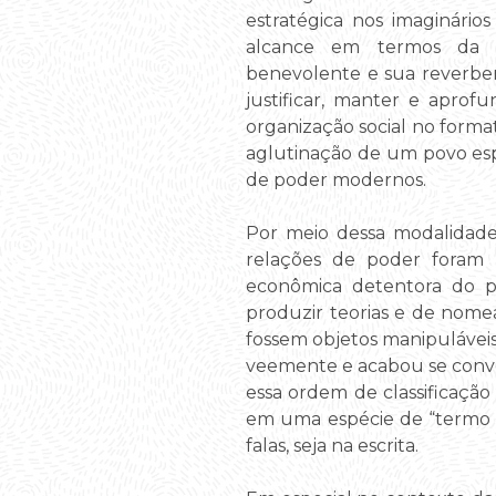
estratégica nos imaginári
alcance em termos da ho
benevolente e sua reverber
justificar, manter e apro
organização social no forma
aglutinação de um povo espe
de poder modernos.
Por meio dessa modalidade 
relações de poder foram re
econômica detentora do po
produzir teorias e de nome
fossem objetos manipuláveis
veemente e acabou se conve
essa ordem de classificação
em uma espécie de “termo m
falas, seja na escrita.