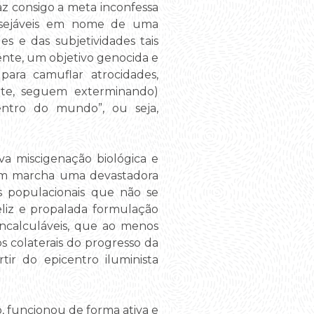
az consigo a meta inconfessa
desejáveis em nome de uma
s e das subjetividades tais
tente, um objetivo genocida e
ara camuflar atrocidades,
nte, seguem exterminando)
entro do mundo”, ou seja,
va miscigenação biológica e
a em marcha uma devastadora
es populacionais que não se
eliz e propalada formulação
incalculáveis, que ao menos
s colaterais do progresso da
tir do epicentro iluminista
, funcionou de forma ativa e