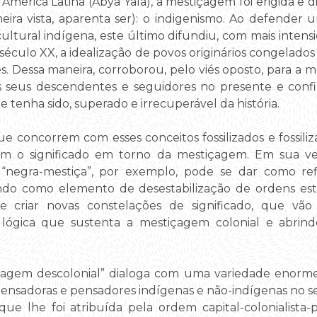
América Latina (Abya Yala), a mestiçagem foi erigida e
meira vista, aparenta ser): o indigenismo. Ao defender
cultural indígena, este último difundiu, com mais intens
o século XX, a idealização de povos originários congelad
es. Dessa maneira, corroborou, pelo viés oposto, para a 
s seus descendentes e seguidores no presente e conf
 tenha sido, superado e irrecuperável da história.
 concorrem com esses conceitos fossilizados e fossiliza
 o significado em torno da mestiçagem. Em sua vers
 “negra-mestiça”, por exemplo, pode se dar como re
ndo como elemento de desestabilização de ordens esta
e criar novas constelações de significado, que vã
a lógica que sustenta a mestiçagem colonial e abrin
içagem descolonial” dialoga com uma variedade enorme
pensadoras e pensadores indígenas e não-indígenas no se
ue lhe foi atribuída pela ordem capital-colonialista-p