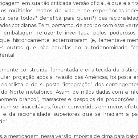
agem, em sua tão criticada versão oficial, é que ela tr
 dos múltiplos modos de vida e de experiências in
ica para todos? Benéfica para quem?) das racionalidade
dades cotidianas. Tem, portanto, de acordo com essa ver
 embalagem reluzente inventada pelos poderosos p
 que historicamente exterminaram (e, lamentavelme
ções outras que não aquelas do autodenominado “c
ental.
ente construída, fomentada e enaltecida da distinti
ular projeção após a invasão das Américas, foi post
lacionalista e de suposta “integração” dos contingent
s do Norte metafórico. Assim, de mãos dadas com a inf
o homem branco”, massacres e despojos de proporções 
iam ser inaceitáveis, foram convertidos em meros efeito
o e da racionalidade superiores que se irradiam a par
de”.
s, a mestiçagem, nessa versão imposta de cima para baixo