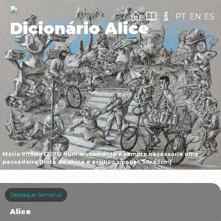
PT
EN
ES
Dicionário Alice
Mário Vitória (2015) Num cruzamento é sempre necessária uma
passadeira [tinta da china e acrílico s/papel, 50x65cm]
Destaque Semanal
Alice