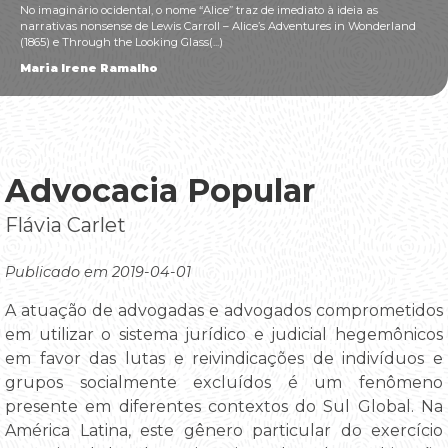
No imaginário ocidental, o nome “Alice” traz de imediato à ideia as
narrativas nonsense de Lewis Carroll – Alice’s Adventures in Wonderland
(1865) e Through the Looking Glass(...)
Maria Irene Ramalho
Advocacia Popular
Flávia Carlet
Publicado em 2019-04-01
A atuação de advogadas e advogados comprometidos
em utilizar o sistema jurídico e judicial hegemônicos
em favor das lutas e reivindicações de indivíduos e
grupos socialmente excluídos é um fenômeno
presente em diferentes contextos do Sul Global. Na
América Latina, este gênero particular do exercício