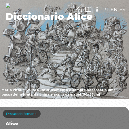
PT
EN
ES
Diccionario Alice
Mário Vitória (2015) Num cruzamento é sempre necessária uma
passadeira [tinta da china e acrílico s/papel, 50x65cm]
Destacado Semanal
Alice