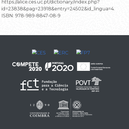
https://alice.ces.uc.pt/dictionary/index.php?
id=23838&pag=23918&entry=24502&id_lingua=4.
ISBN: 978-989-8847-08-9