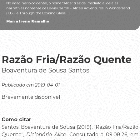
No imaginário ocidental, o nome “Alice” traz de imediato à ideia as
narrativas nonsense de Lewis Carroll – Alice’s Adventures in Wonderland
(1865) e Through the Looking Glass(...)
Maria Irene Ramalho
Razão Fria/Razão Quente
Boaventura de Sousa Santos
Publicado em 2019-04-01
Brevemente disponível
Como citar
Santos, Boaventura de Sousa (2019), "Razão Fria/Razão
Quente",
Dicionário Alice
. Consultado a 09.08.26, em