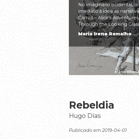
No imaginário ocidental, o
imediato à ideia as narrati
Carroll – Alice’s Adventure
Through the Looking Glass(.
Maria Irene Ramalho
Mário Vitóri
Rebeldia
Hugo Dias
Publicado em 2019-04-01