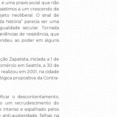
 e uma praxis social que não
 assistimos a um crescendo de
eto neoliberal. O sinal de
 história” parecia ser uma
igualdade secular. Tornada
eriências de resistência, que
scendeu ao poder em alguns
ão Zapatista, iniciada a 1 de
omércio em Seattle, a 30 de
 realizou em 2001, na cidade
lógica propositiva da Contra-
ificar o descontentamento,
ado um recrudescimento do
e intenso e espalhado pelos
 anti-austeridade, falhas na