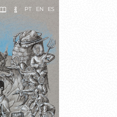
PT
EN
ES