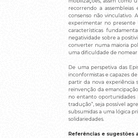
mobilizações, assim como u
recorrendo a assembleias
consenso não vinculativo. 
experimentar no presente f
características fundamen
negatividade sobre a positiv
converter numa maioria pol
uma dificuldade de nomear o
De uma perspetiva das Epist
inconformistas e capazes de 
partir da nova experiência 
reinvenção da emancipação 
no entanto oportunidades 
tradução”, seja possível agr
subsumidas a uma lógica pr
solidariedades.
Referências e sugestões ad