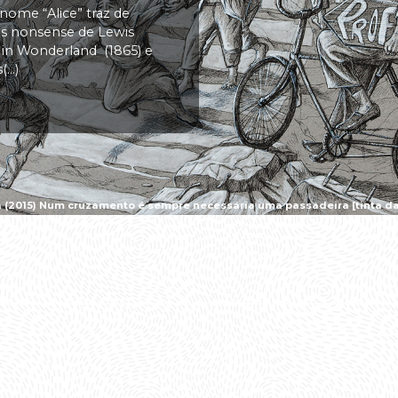
 nome “Alice” traz de
vas nonsense de Lewis
s in Wonderland (1865) e
..)
a (2015) Num cruzamento é sempre necessária uma passadeira [tinta da 