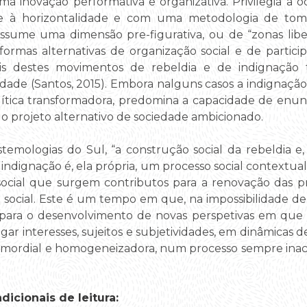
ma inovação performativa e organizativa. Privilegia a 
 e à horizontalidade e com uma metodologia de tom
Assume uma dimensão pre-figurativa, ou de “zonas lib
ormas alternativas de organização social e de partic
tais destes movimentos de rebeldia e de indignação
idade (Santos, 2015). Embora nalguns casos a indignação
ítica transformadora, predomina a capacidade de enun
 projeto alternativo de sociedade ambicionado.
emologias do Sul, “a construção social da rebeldia e,
indignação é, ela própria, um processo social contextuali
social que surgem contributos para a renovação das prát
social. Este é um tempo em que, na impossibilidade de 
para o desenvolvimento de novas perspetivas em que 
egar interesses, sujeitos e subjetividades, em dinâmica
imordial e homogeneizadora, num processo sempre ina
icionais de leitura: