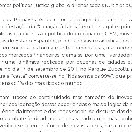
mas políticos, justiça global e direitos sociais (Ortiz
et al.
io da Primavera Árabe colocou na agenda a democratiza
manifestação da “Geração à Rasca” em Portugal exprim
listas e a expressão política do precariado. O 15M, m
ças do Estado Espanhol, produz novas ressignificações. 
 e, em sociedades formalmente democráticas, mas onde o
dos mercados financeiros, clama-se por uma “verdadeira
a” numa dinâmica replicada por dezenas de cidades 
 e no dia 17 de setembro de 2011, no Parque Zuccotti
tra a “casta” converte-se no “Nós somos os 99%”, que p
enas o 1% dos mais ricos do mundo.
entam traços de continuidade mas também de inova
nor coordenação dessas experiências e mais a lógica da r
ência da internet e das redes sociais. Ao discurso das des
o combate às ditaduras políticas tradicionais mas tamb
Verifica-se a emergência de novos atores, uma reconf