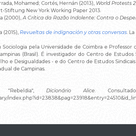
Berrada, Mohamed; Cortés, Hernán (2013),
World Protests 
rt-Stiftung New York Working Paper 2013.
a (2000),
A Crítica da Razão Indolente: Contra o Despe
 (2015),
Revueltas de indignación y otras conversas
. La
Sociologia pela Universidade de Coimbra e Professor 
ampinas (Brasil). É investigador do Centro de Estudos 
abalho e Desigualdades - e do Centro de Estudos Sindica
adual de Campinas.
, "Rebeldia",
Dicionário Alice
. Consulta
ictionary/index.php?id=23838&pag=23918&entry=24510&i