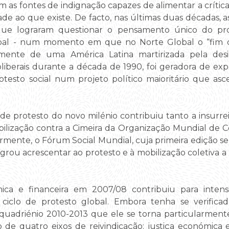
m as fontes de indignação capazes de alimentar a crítica
dade ao que existe. De facto, nas últimas duas décadas,
 que lograram questionar o pensamento único do proj
bal - num momento em que no Norte Global o “fim da
amente de uma América Latina martirizada pela des
oliberais durante a década de 1990, foi geradora de exp
otesto social num projeto político maioritário que a
 de protesto do novo milénio contribuiu tanto a insurreiç
bilização contra a Cimeira da Organização Mundial de C
mente, o Fórum Social Mundial, cuja primeira edição se
logrou acrescentar ao protesto e à mobilização coletiva a 
ica e financeira em 2007/08 contribuiu para intens
iclo de protesto global. Embora tenha se verific
quadriénio 2010-2013 que ele se torna particularment
de quatro eixos de reivindicação: justiça económica e