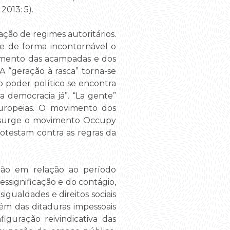
, 2013: 5).
ção de regimes autoritários.
e de forma incontornável o
ovimento das acampadas e dos
A “geração à rasca” torna-se
 poder político se encontra
 democracia já”. “La gente”
europeias. O movimento dos
, surge o movimento Occupy
rotestam contra as regras da
ção em relação ao período
essignificação e do contágio,
igualdades e direitos sociais
ém das ditaduras impessoais
iguração reivindicativa das