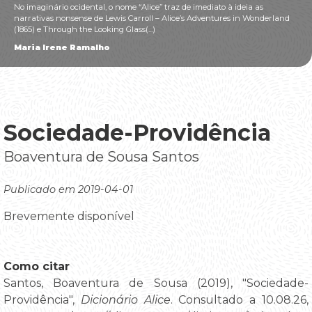
No imaginário ocidental, o nome “Alice” traz de imediato à ideia as
narrativas nonsense de Lewis Carroll – Alice’s Adventures in Wonderland
(1865) e Through the Looking Glass(...)
Maria Irene Ramalho
Sociedade-Providência
Boaventura de Sousa Santos
Publicado em 2019-04-01
Brevemente disponível
Como citar
Santos, Boaventura de Sousa (2019), "Sociedade-
Providência",
Dicionário Alice
. Consultado a 10.08.26,