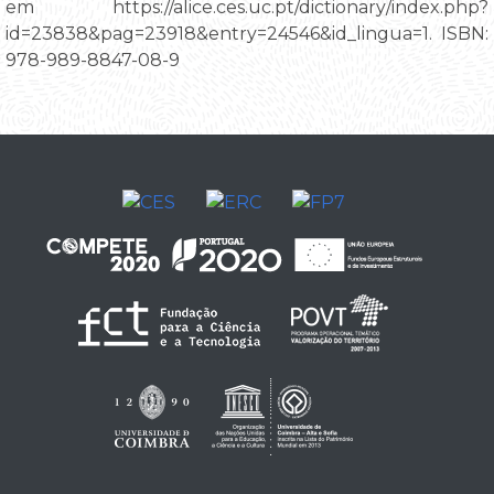
em https://alice.ces.uc.pt/dictionary/index.php?
id=23838&pag=23918&entry=24546&id_lingua=1. ISBN:
978-989-8847-08-9