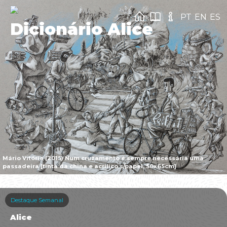
PT
EN
ES
Dicionário Alice
Mário Vitória (2015) Num cruzamento é sempre necessária uma
passadeira [tinta da china e acrílico s/papel, 50x65cm]
Destaque Semanal
Alice