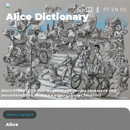
PT
EN
ES
Alice Dictionary
Mário Vitória (2015) Num cruzamento é sempre necessária uma
passadeira [tinta da china e acrílico s/papel, 50x65cm]
Weekly Highlight
Alice