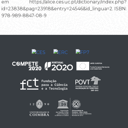
em https://alice.ces.uc.pt/dictionary/index.php?
id=23838&pag=23918&entry=24546&id_lingua=2. ISBN:
978-989-8847-08-9