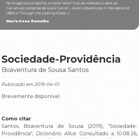
No imaginário ocidental, o nome “Alice” traz de imediato à ideia as
narrativas nonsense de Lewis Carroll – Alice’s Adventures in Wonderland
(1865) e Through the Looking Glass(...)
Maria Irene Ramalho
Sociedade-Providência
Boaventura de Sousa Santos
Publicado em 2019-04-01
Brevemente disponível
Como citar
Santos, Boaventura de Sousa (2019), "Sociedade-
Providência",
Dicionário Alice
. Consultado a 10.08.26,