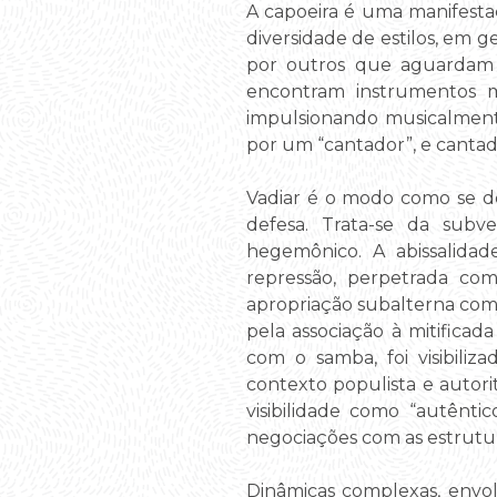
A capoeira é uma manifesta
diversidade de estilos, em g
por outros que aguardam
encontram instrumentos m
impulsionando musicalmente 
por um “cantador”, e cantad
Vadiar é o modo como se de
defesa. Trata-se da subv
hegemônico. A abissalidad
repressão, perpetrada com
apropriação subalterna com
pela associação à mitificada
com o samba, foi visibili
contexto populista e autori
visibilidade como “autênti
negociações com as estrutur
Dinâmicas complexas, envol