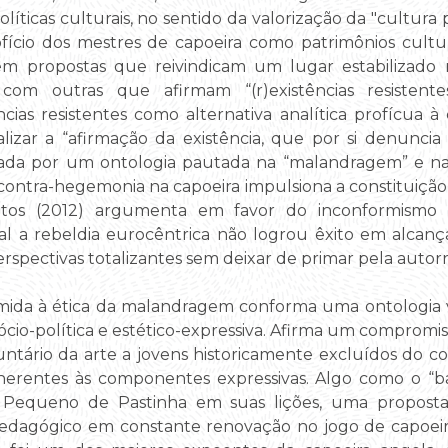
íticas culturais, no sentido da valorização da "cultura 
ício dos mestres de capoeira como patrimônios culturai
tem propostas que reivindicam um lugar estabilizad
om outras que afirmam “(r)existências resistentes”
cias resistentes como alternativa analítica profícua 
nalizar a “afirmação da existência, que por si denunci
rcada por um ontologia pautada na “malandragem” e n
a contra-hegemonia na capoeira impulsiona a constituiçã
tos (2012) argumenta em favor do inconformismo c
ual a rebeldia eurocêntrica não logrou êxito em alcança
pectivas totalizantes sem deixar de primar pela autorr
da à ética da malandragem conforma uma ontologia vo
sócio-política e estético-expressiva. Afirma um compromi
ntário da arte a jovens historicamente excluídos do cont
 inerentes às componentes expressivas. Algo como o “b
 Pequeno de Pastinha em suas lições, uma proposta
pedagógico em constante renovação no jogo de capoei