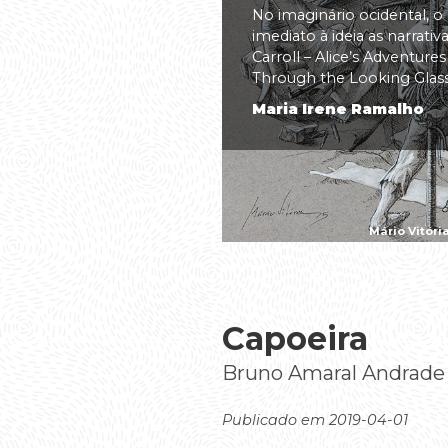
No imaginário ocidental, o
imediato à ideia as narrati
Carroll – Alice’s Adventure
Through the Looking Glass(.
Maria Irene Ramalho
Mário Vitóri
Capoeira
Bruno Amaral Andrade
Publicado em 2019-04-01