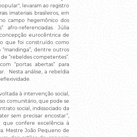
popular", levaram ao registro
s imateriais brasileiros, em
o no campo hegemônico dos
 afro-referenciadas. Júlia
à concepção eurocêntrica de
a o que foi construído como
a “mandinga”, dentre outros
o de “rebeldes competentes”.
om “portas abertas” para
r. Nesta análise, a rebeldia
eflexividade.
ltada à intervenção social,
sso comunitário, que pode se
rato social, indissociado da
ater sem precisar encostar”,
 que confere excelência à
ra. Mestre João Pequeno de