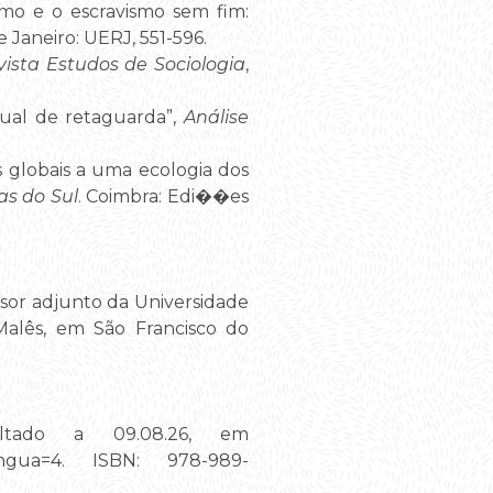
ismo e o escravismo sem fim:
de Janeiro: UERJ, 551-596.
vista Estudos de Sociologia
,
tual de retaguarda”,
Análise
 globais a uma ecologia dos
as do Sul
. Coimbra: Edi��es
ssor adjunto da Universidade
 Malês, em São Francisco do
ltado a 09.08.26, em
d_lingua=4. ISBN: 978-989-