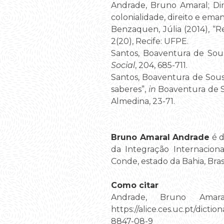
Andrade, Bruno Amaral; Dini
colonialidade, direito e ema
Benzaquen, Júlia (2014), “Re
2(20), Recife: UFPE.
Santos, Boaventura de Sous
Social
, 204, 685-711.
Santos, Boaventura de Sous
saberes”,
in
Boaventura de S
Almedina, 23-71.
Bruno Amaral Andrade
é d
da Integração Internaciona
Conde, estado da Bahia, Brasi
Como citar
Andrade, Bruno Amara
https://alice.ces.uc.pt/d
8847-08-9