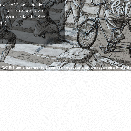
 nome “Alice” traz de
vas nonsense de Lewis
s in Wonderland (1865) e
..)
a (2015) Num cruzamento é sempre necessária uma passadeira [tinta da 