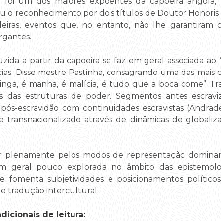
4, foi um dos maiores expoentes da capoeira angola, 
riu o reconhecimento por dois títulos de Doutor Honori
sileiras, eventos que, no entanto, não lhe garantiram 
rgantes.
zida a partir da capoeira se faz em geral associada a
cias. Disse mestre Pastinha, consagrando uma das mais 
dinga, é manha, é malícia, é tudo que a boca come” 
cios das estruturas de poder. Segmentos antes escravi
pós-escravidão com continuidades escravistas (Andra
 transnacionalizado através de dinâmicas de globaliz
ar plenamente pelos modos de representação dominante
em geral pouco explorada no âmbito das epistemolog
ue fomenta subjetividades e posicionamentos político
 tradução intercultural.
icionais de leitura: