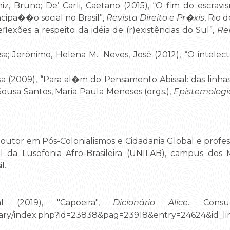
z, Bruno; De’ Carli, Caetano (2015), “O fim do escrav
ncipa��o social no Brasil”,
Revista Direito e Pr�xis
, Rio 
flexões a respeito da idéia de (r)existências do Sul”,
Re
a; Jerónimo, Helena M.; Neves, José (2012), “O intelec
a (2009), “Para al�m do Pensamento Abissal: das linhas
ousa Santos, Maria Paula Meneses (orgs.),
Epistemologi
outor em Pós-Colonialismos e Cidadania Global e profe
l da Lusofonia Afro-Brasileira (UNILAB), campus dos
l.
l (2019), "Capoeira",
Dicionário Alice
. Consu
ictionary/index.php?id=23838&pag=23918&entry=24624&i