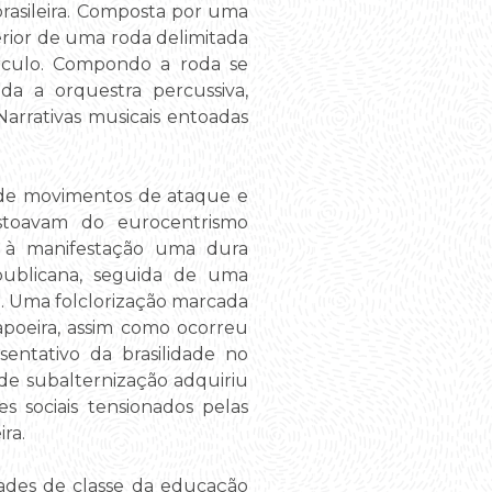
rasileira. Composta por uma
terior de uma roda delimitada
culo. Compondo a roda se
a a orquestra percussiva,
Narrativas musicais entoadas
, de movimentos de ataque e
estoavam do eurocentrismo
iu à manifestação uma dura
epublicana, seguida de uma
. Uma folclorização marcada
 capoeira, assim como ocorreu
entativo da brasilidade no
 de subalternização adquiriu
s sociais tensionados pelas
ra.
dades de classe da educação