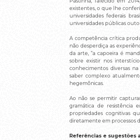
Pastinha, falecido em 201
existentes, o que lhe confe
universidades federais bra
universidades públicas outo
A competência crítica produ
não desperdiça as experiên
da arte, “a capoeira é man
sobre existir nos interstí
conhecimentos diversas na 
saber complexo atualmente
hegemônicas.
Ao não se permitir captur
gramática de resistência 
propriedades cognitivas q
diretamente em processos de
Referências e sugestões ad