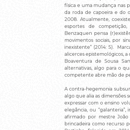
física e uma mudança nas pol
da roda de capoeira e do of
2008. Atualmente, coexis
esportes de competição, c
Benzaquen pensa (r)existên
movimentos sociais, por si
inexistente” (2014: 5). Ma
alicerces epistemológicos, 
Boaventura de Sousa San
alternativas, algo para o q
competente abre mão de pers
A contra-hegemonia subsumi
algo que alia as dimensões 
expressar com o ensino volu
elegância, ou “galanteria”,
afirmado por mestre João
brincadeira como recurso 