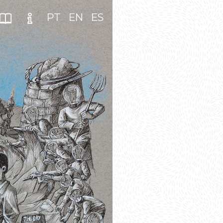
PT
EN
ES