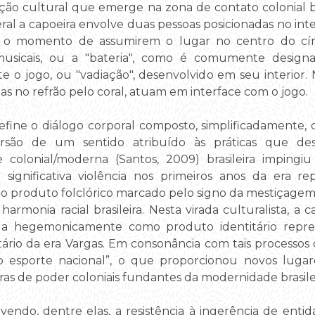
ção cultural que emerge na zona de contato colonial b
eral a capoeira envolve duas pessoas posicionadas no in
 o momento de assumirem o lugar no centro do cír
usicais, ou a "bateria", como é comumente designad
o jogo, ou "vadiação", desenvolvido em seu interior. 
as no refrão pelo coral, atuam em interface com o jogo.
fine o diálogo corporal composto, simplificadamente
ersão de um sentido atribuído às práticas que d
e colonial/moderna (Santos, 2009) brasileira imping
 significativa violência nos primeiros anos da era r
o produto folclórico marcado pelo signo da mestiçagem
 harmonia racial brasileira. Nesta virada culturalista, a
zada hegemonicamente como produto identitário repres
tário da era Vargas. Em consonância com tais processos
co esporte nacional”, o que proporcionou novos lugare
as de poder coloniais fundantes da modernidade brasilei
vendo, dentre elas, a resistência à ingerência de enti