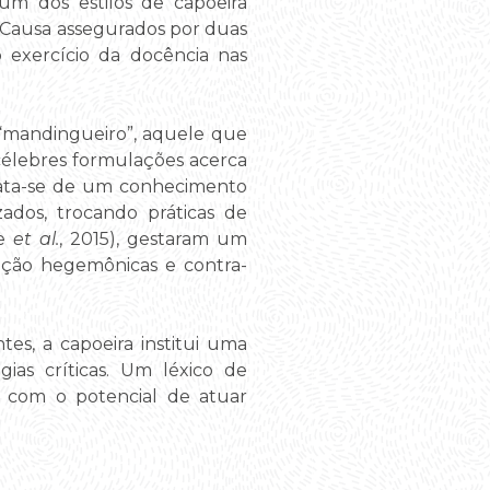
um dos estilos de capoeira
s Causa assegurados por duas
o exercício da docência nas
o “mandingueiro”, aquele que
célebres formulações acerca
Trata-se de um conhecimento
zados, trocando práticas de
de
et al.
, 2015), gestaram um
ação hegemônicas e contra-
s, a capoeira institui uma
ias críticas. Um léxico de
s com o potencial de atuar