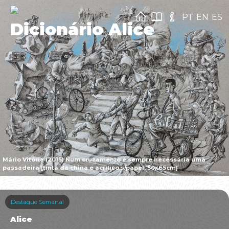
PT
EN
ES
Dicionário Alice
Mário Vitória (2015) Num cruzamento é sempre necessária uma
passadeira [tinta da china e acrílico s/papel, 50x65cm]
Destaque Semanal
Alice