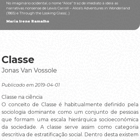
No imaginário ocidental, o nome “Alice” traz de imediato à ideia as
narrativas nonsense de Lewis Carroll – Alice’s Adventures in Wonderland
(1865) e Through the Looking Glass(...)
Maria Irene Ramalho
Classe
Jonas Van Vossole
Publicado em 2019-04-01
Classe na ciência
O conceito de Classe é habitualmente definido pela
sociologia dominante como um conjunto de pessoas
que formam uma escala hierárquica socioeconómica
da sociedade. A classe serve assim como categoria
descritiva de estratificação social. Dentro desta existem