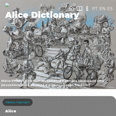
PT
EN
ES
Alice Dictionary
Mário Vitória (2015) Num cruzamento é sempre necessária uma
passadeira [tinta da china e acrílico s/papel, 50x65cm]
Weekly Highlight
Alice