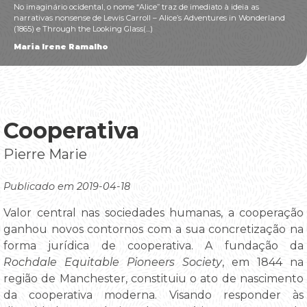
No imaginário ocidental, o nome “Alice” traz de imediato à ideia as
narrativas nonsense de Lewis Carroll – Alice’s Adventures in Wonderland
(1865) e Through the Looking Glass(...)
Maria Irene Ramalho
Cooperativa
Pierre Marie
Publicado em 2019-04-18
Valor central nas sociedades humanas, a cooperação
ganhou novos contornos com a sua concretização na
forma jurídica de cooperativa. A fundação da
Rochdale Equitable Pioneers Society
, em 1844 na
região de Manchester, constituiu o ato de nascimento
da cooperativa moderna. Visando responder às