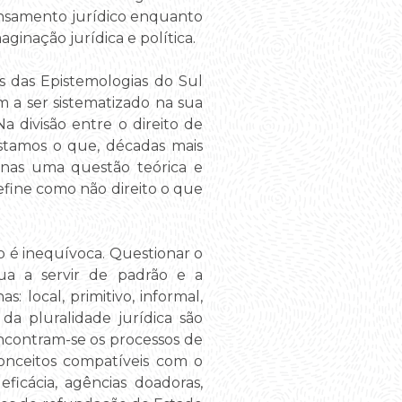
pensamento jurídico enquanto
inação jurídica e política.
s das Epistemologias do Sul
 a ser sistematizado na sua
a divisão entre o direito de
istamos o que, décadas mais
penas uma questão teórica e
efine como não direito o que
o é inequívoca. Questionar o
nua a servir de padrão e a
local, primitivo, informal,
 da pluralidade jurídica são
ncontram-se os processos de
nceitos compatíveis com o
ficácia, agências doadoras,