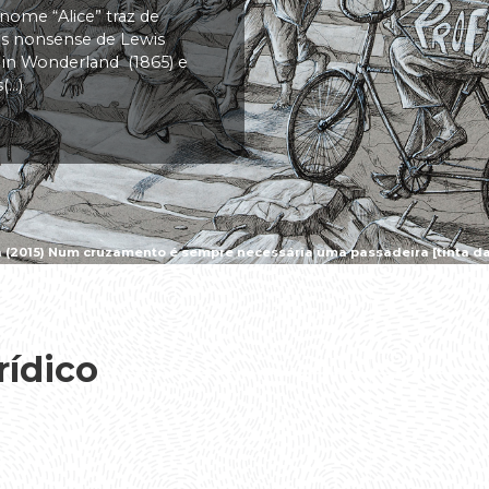
 nome “Alice” traz de
vas nonsense de Lewis
s in Wonderland (1865) e
..)
a (2015) Num cruzamento é sempre necessária uma passadeira [tinta da 
rídico