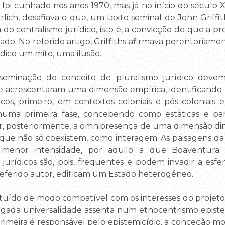
foi cunhado nos anos 1970, mas já no início do século XX
ich, desafiava o que, um texto seminal de John Griffit
ia do centralismo jurídico, isto é, a convicção de que a 
ado. No referido artigo, Griffiths afirmava perentoriame
ídico um mito, uma ilusão.
seminação do conceito de pluralismo jurídico devem
lhe acrescentaram uma dimensão empírica, identificand
icos, primeiro, em contextos coloniais e pós coloniais 
 numa primeira fase, concebendo como estáticas e par
er, posteriormente, a omnipresença de uma dimensão din
 que não só coexistem, como interagem. As paisagens da 
menor intensidade, por aquilo a que Boaventur
s jurídicos são, pois, frequentes e podem invadir a esf
 referido autor, edificam um Estado heterogéneo.
ituído de modo compatível com os interesses do projeto c
legada universalidade assenta num etnocentrismo episte
 primeira é responsável pelo epistemicídio, a conceção m