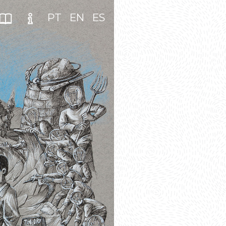
PT
EN
ES