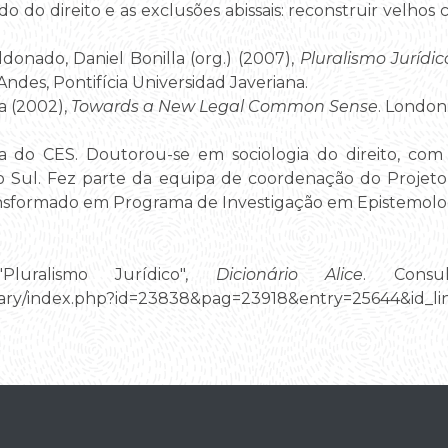
do do direito e as exclusões abissais: reconstruir velhos 
ldonado, Daniel Bonilla (org.) (2007),
Pluralismo Jurídic
Andes, Pontifícia Universidad Javeriana.
a (2002),
Towards a New Legal Common Sense
. London
a do CES. Doutorou-se em sociologia do direito, com
do Sul. Fez parte da equipa de coordenação do Projet
ansformado em Programa de Investigação em Epistemolog
Pluralismo Jurídico",
Dicionário Alice
. Consu
ictionary/index.php?id=23838&pag=23918&entry=25644&i