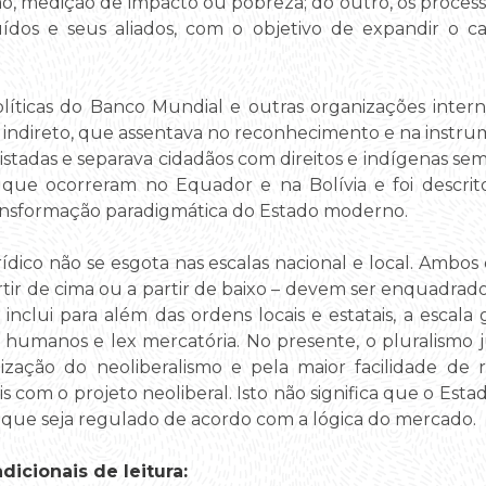
ão, medição de impacto ou pobreza; do outro, os proce
uídos e seus aliados, com o objetivo de expandir o c
líticas do Banco Mundial e outras organizações interna
indireto, que assentava no reconhecimento e na instru
uistadas e separava cidadãos com direitos e indígenas se
s que ocorreram no Equador e na Bolívia e foi descr
ansformação paradigmática do Estado moderno.
rídico não se esgota nas escalas nacional e local. Ambo
artir de cima ou a partir de baixo – devem ser enquadra
 inclui para além das ordens locais e estatais, a escala
os humanos e lex mercatória. No presente, o pluralismo 
lização do neoliberalismo e pela maior facilidade de
 com o projeto neoliberal. Isto não significa que o Estad
 que seja regulado de acordo com a lógica do mercado.
icionais de leitura: