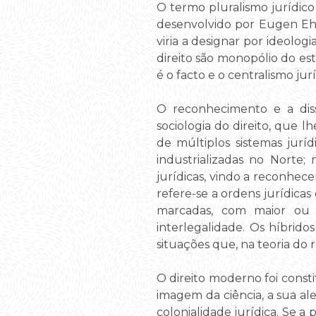
O termo pluralismo jurídico 
desenvolvido por Eugen Ehrl
viria a designar por ideolog
direito são monopólio do est
é o facto e o centralismo jur
O reconhecimento e a dis
sociologia do direito, que 
de múltiplos sistemas juríd
industrializadas no Norte;
jurídicas, vindo a reconhec
refere-se a ordens jurídicas
marcadas, com maior ou 
interlegalidade. Os híbrido
situações que, na teoria do
O direito moderno foi const
imagem da ciência, a sua a
colonialidade jurídica. Se a