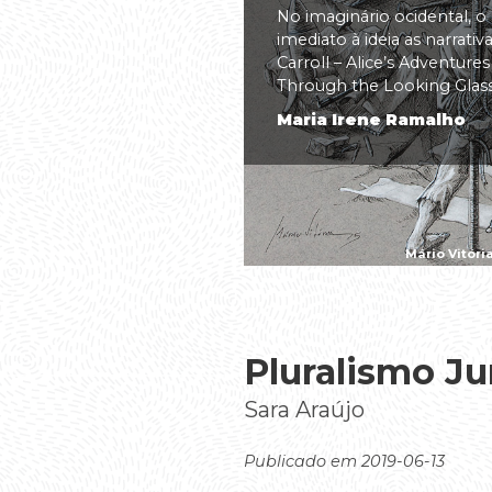
No imaginário ocidental, o
imediato à ideia as narrati
Carroll – Alice’s Adventure
Through the Looking Glass(.
Maria Irene Ramalho
Mário Vitóri
Pluralismo Ju
Sara Araújo
Publicado em 2019-06-13