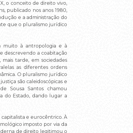
, o conceito de direito vivo,
hs, publicado nos anos 1980,
produção e a administração do
nte que o pluralismo jurídico
 muito à antropologia e à
o e descrevendo a coabitação
e, mais tarde, em sociedades
alelas as diferentes ordens
âmica. O pluralismo jurídico
justiça são caleidoscópicas e
a de Sousa Santos chamou
era do Estado, dando lugar a
apitalista e eurocêntrico. À
mológico imposto por via da
oderna de direito legitimou o