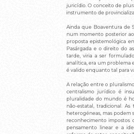
juricídio. O conceito de pl
instrumento de provincializ
Ainda que Boaventura de So
num momento posterior ao t
proposta epistemológica enc
Pasárgada e o direito do a
tarde, viria a ser formula
analítica, era um problema 
é valido enquanto tal para 
A relação entre o pluralism
centralismo jurídico é in
pluralidade do mundo é hom
não-estatal, tradicional. A
heterogéneas, mas podem se
reconhecimento impostos 
pensamento linear e a idei