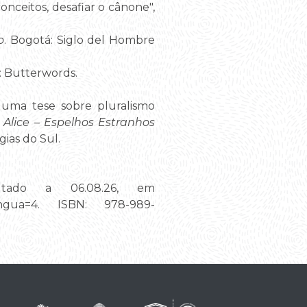
conceitos, desafiar o cânone",
o
. Bogotá: Siglo del Hombre
: Butterwords.
 uma tese sobre pluralismo
o
Alice – Espelhos Estranhos
ias do Sul.
ltado a 06.08.26, em
d_lingua=4. ISBN: 978-989-