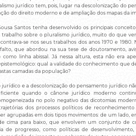
uralismo jurídico tem, pois, lugar na descolonização do 
ação do direito moderno e de ampliação dos mapas da imag
usa Santos tenha desenvolvido os principais conceito
rabalho sobre o pluralismo jurídico, muito do que vem
ontrava-se nos seus trabalhos dos anos 1970 e 1980. N
sfalto, que abordou na sua tese de doutoramento, av
do como linha abissal. Já nessa altura, esta não era a
epistemológico: qual a validade do conhecimento que d
vastas camadas da população?
o jurídico e a descolonização do pensamento jurídico nã
suficiente quando o cânone jurídico moderno conti
ogeneizada no polo negativo das dicotomias modernas: 
s trajetórias dos processos políticos de reconhecimento
r agrupadas em dois tipos movimentos: de um lado, e
de cima para baixo, que envolvem um conjunto de co
a de progresso, como políticas de desenvolvimento, e