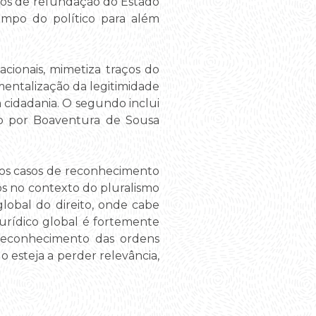
ssos de refundação do Estado
ampo do político para além
cionais, mimetiza traços do
mentalização da legitimidade
m cidadania. O segundo inclui
ito por Boaventura de Sousa
s os casos de reconhecimento
dos no contexto do pluralismo
 global do direito, onde cabe
jurídico global é fortemente
 reconhecimento das ordens
o esteja a perder relevância,