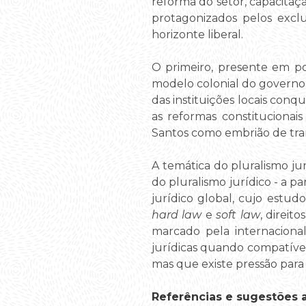
reforma do setor, capacitaç
protagonizados pelos excl
horizonte liberal.
O primeiro, presente em po
modelo colonial do governo 
das instituições locais conq
as reformas constitucionai
Santos como embrião de tr
A temática do pluralismo ju
do pluralismo jurídico - a p
jurídico global, cujo estudo
hard law
e
soft law
, direit
marcado pela internaciona
jurídicas quando compatíveis
mas que existe pressão para
Referências e sugestões ad