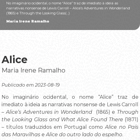
No imaginário ocidental, o nome “Alice” traz de imediato à ideia as
narrativas nonsense de Lewis Carroll – Alice’s Adventures in Wonderland
(1865) e Through the Looking Glass(...)
Maria Irene Ramalho
Alice
Maria Irene Ramalho
Publicado em 2023-08-19
No imaginário ocidental, o nome “Alice” traz de
imediato à ideia as narrativas nonsense de Lewis Carroll
–
Alice’s Adventures in Wonderland
(1865) e
Through
the Looking Glass and What Alice Found There
(1871)
– títulos traduzidos em Portugal como
Alice no País
das Maravilhas
e
Alice do outro lado do espelho
.