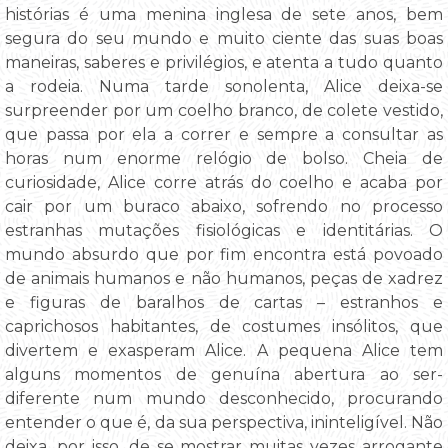
histórias é uma menina inglesa de sete anos, bem
segura do seu mundo e muito ciente das suas boas
maneiras, saberes e privilégios, e atenta a tudo quanto
a rodeia. Numa tarde sonolenta, Alice deixa-se
surpreender por um coelho branco, de colete vestido,
que passa por ela a correr e sempre a consultar as
horas num enorme relógio de bolso. Cheia de
curiosidade, Alice corre atrás do coelho e acaba por
cair por um buraco abaixo, sofrendo no processo
estranhas mutações fisiológicas e identitárias. O
mundo absurdo que por fim encontra está povoado
de animais humanos e não humanos, peças de xadrez
e figuras de baralhos de cartas – estranhos e
caprichosos habitantes, de costumes insólitos, que
divertem e exasperam Alice. A pequena Alice tem
alguns momentos de genuína abertura ao ser-
diferente num mundo desconhecido, procurando
entender o que é, da sua perspectiva, ininteligível. Não
deixa, por isso, de se mostrar muitas vezes arrogante