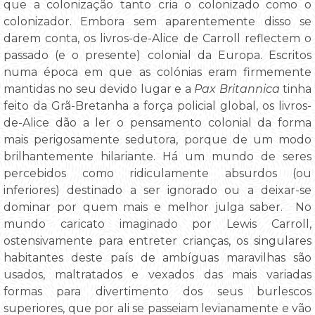
que a colonização tanto cria o colonizado como o
colonizador. Embora sem aparentemente disso se
darem conta, os livros-de-Alice de Carroll reflectem o
passado (e o presente) colonial da Europa. Escritos
numa época em que as colónias eram firmemente
mantidas no seu devido lugar e a
Pax Britannica
tinha
feito da Grã-Bretanha a força policial global, os livros-
de-Alice dão a ler o pensamento colonial da forma
mais perigosamente sedutora, porque de um modo
brilhantemente hilariante. Há um mundo de seres
percebidos como ridiculamente absurdos (ou
inferiores) destinado a ser ignorado ou a deixar-se
dominar por quem mais e melhor julga saber. No
mundo caricato imaginado por Lewis Carroll,
ostensivamente para entreter crianças, os singulares
habitantes deste país de ambíguas maravilhas são
usados, maltratados e vexados das mais variadas
formas para divertimento dos seus burlescos
superiores, que por ali se passeiam levianamente e vão