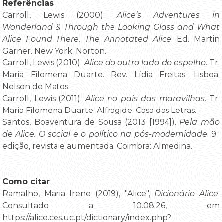
Referências
Carroll, Lewis (2000).
Alice’s Adventures in
Wonderland & Through the Looking Glass and What
Alice Found There. The Annotated Alice
. Ed. Martin
Garner. New York: Norton.
Carroll, Lewis (2010).
Alice do outro lado do espelho
. Tr.
Maria Filomena Duarte. Rev. Lídia Freitas. Lisboa:
Nelson de Matos.
Carroll, Lewis (2011).
Alice no país das maravilhas
. Tr.
Maria Filomena Duarte. Alfragide: Casa das Letras.
Santos, Boaventura de Sousa (2013 [1994]).
Pela mão
de Alice. O social e o político na pós-modernidade
. 9ª
edição, revista e aumentada. Coimbra: Almedina.
Como citar
Ramalho, Maria Irene (2019), "Alice",
Dicionário Alice
.
Consultado a 10.08.26, em
https://alice.ces.uc.pt/dictionary/index.php?