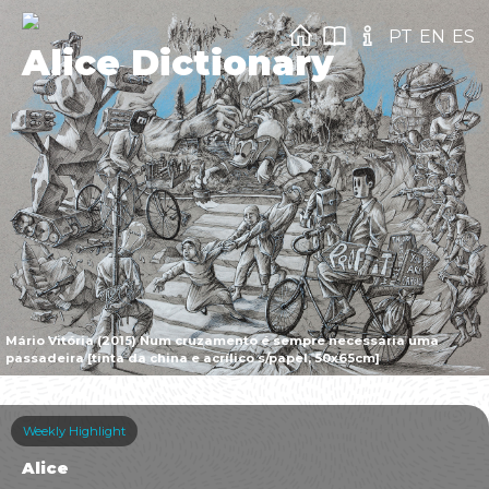
PT
EN
ES
Alice Dictionary
Mário Vitória (2015) Num cruzamento é sempre necessária uma
passadeira [tinta da china e acrílico s/papel, 50x65cm]
Weekly Highlight
Alice