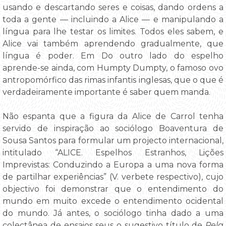
usando e descartando seres e coisas, dando ordens a
toda a gente — incluindo a Alice — e manipulando a
língua para lhe testar os limites. Todos eles sabem, e
Alice vai também aprendendo gradualmente, que
língua é poder. Em Do outro lado do espelho
aprende-se ainda, com Humpty Dumpty, o famoso ovo
antropomórfico das rimas infantis inglesas, que o que é
verdadeiramente importante é saber quem manda.
Não espanta que a figura da Alice de Carrol tenha
servido de inspiração ao sociólogo Boaventura de
Sousa Santos para formular um projecto internacional,
intitulado “ALICE. Espelhos Estranhos, Lições
Imprevistas: Conduzindo a Europa a uma nova forma
de partilhar experiências” (V. verbete respectivo), cujo
objectivo foi demonstrar que o entendimento do
mundo em muito excede o entendimento ocidental
do mundo. Já antes, o sociólogo tinha dado a uma
colectânea de ensaios seus o sugestivo título de
Pela