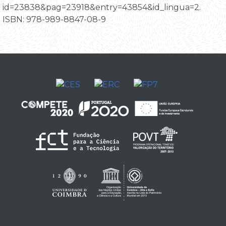
id=23838&pag=23918&entry=43854&id_lingua=2.
ISBN: 978-989-8847-08-9