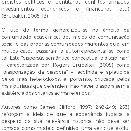
projetos políticos e identitários; conflitos armados;
investimentos económicos e financeiros, etc.)
(Brubaker, 2005: 13).
O uso do termo generalizou-se no âmbito da
comunidade académica, dos meios de comunicação
social e das próprias comunidades migrantes que, em
muitos casos, passaram a autorrepresentar-se como
tal. Esta “dispersão semântica, conceptual e disciplinar”
– caracterizada por Rogers Brubaker (2005) como
“diasporização da diáspora” –, acolhida e aplaudida
pelos mais heterodoxos, é, portanto, criticada pelos
mais puristas que defendem não haver diáspora sem a
existência dos critérios acima referidos.
Autores como James Clifford (1997: 248-249; 253)
reforçam a ideia de que a experiência judaica, a
despeito da sua relevância histórica, não deve ser
tomada como modelo definitivo, uma vez que exclui