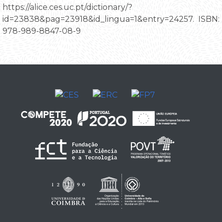
https://alice.ces.uc.pt/dictionary/?
id=23838&pag=23918&id_lingua=1&entry=24257. ISBN:
978-989-8847-08-9