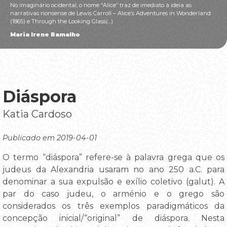
No imaginário ocidental, o nome “Alice” traz de imediato à ideia as
narrativas nonsense de Lewis Carroll – Alice’s Adventures in Wonderland
(1865) e Through the Looking Glass(...)
Maria Irene Ramalho
Diáspora
Katia Cardoso
Publicado em 2019-04-01
O termo “diáspora” refere-se à palavra grega que os
judeus da Alexandria usaram no ano 250 a.C. para
denominar a sua expulsão e exílio coletivo (galut). A
par do caso judeu, o arménio e o grego são
considerados os três exemplos paradigmáticos da
concepção inicial/“original” de diáspora. Nesta