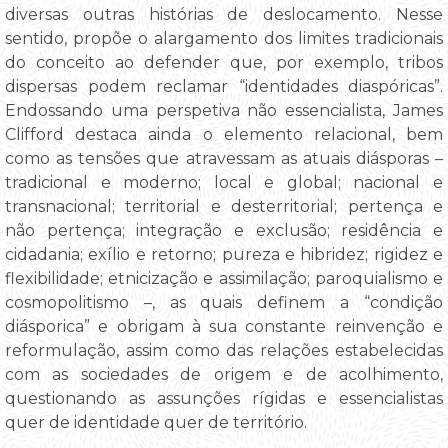
diversas outras histórias de deslocamento. Nesse
sentido, propõe o alargamento dos limites tradicionais
do conceito ao defender que, por exemplo, tribos
dispersas podem reclamar “identidades diaspóricas”.
Endossando uma perspetiva não essencialista, James
Clifford destaca ainda o elemento relacional, bem
como as tensões que atravessam as atuais diásporas –
tradicional e moderno; local e global; nacional e
transnacional; territorial e desterritorial; pertença e
não pertença; integração e exclusão; residência e
cidadania; exílio e retorno; pureza e hibridez; rigidez e
flexibilidade; etnicização e assimilação; paroquialismo e
cosmopolitismo –, as quais definem a “condição
diásporica” e obrigam à sua constante reinvenção e
reformulação, assim como das relações estabelecidas
com as sociedades de origem e de acolhimento,
questionando as assunções rígidas e essencialistas
quer de identidade quer de território.