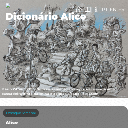
PT
EN
ES
Dicionário Alice
Mário Vitória (2015) Num cruzamento é sempre necessária uma
passadeira [tinta da china e acrílico s/papel, 50x65cm]
Destaque Semanal
Alice