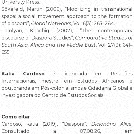
University Press.
Sökefeld, Martin (2006), “Mobilizing in transnational
space: a social movement approach to the formation
of diaspora”,
Global Networks
,
Vol. 6(3): 265–284.
Tölölyan, Khachig (2007), “The contemporary
discourse of Diaspora Studies”,
Comparative Studies of
South Asia, Africa and the Middle East
, Vol. 27(3): 641–
655.
Katia Cardoso
é licenciada em Relações
Internacionais, mestre em Estudos Africanos e
doutoranda em Pós-colonialismos e Cidadania Global e
investigadora do Centro de Estudos Sociais
Como citar
Cardoso, Katia (2019), "Diáspora",
Dicionário Alice
.
Consultado a 07.08.26, em