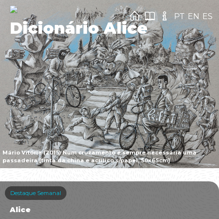
PT
EN
ES
Dicionário Alice
Mário Vitória (2015) Num cruzamento é sempre necessária uma
passadeira [tinta da china e acrílico s/papel, 50x65cm]
Destaque Semanal
Alice