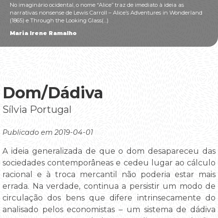
No imaginário ocidental, o nome “Alice” traz de imediato à ideia as
narrativas nonsense de Lewis Carroll – Alice’s Adventures in Wonderland
(1865) e Through the Looking Glass(...)
Maria Irene Ramalho
Dom/Dádiva
Sílvia Portugal
Publicado em 2019-04-01
A ideia generalizada de que o dom desapareceu das
sociedades contemporâneas e cedeu lugar ao cálculo
racional e à troca mercantil não poderia estar mais
errada. Na verdade, continua a persistir um modo de
circulação dos bens que difere intrinsecamente do
analisado pelos economistas – um sistema de dádiva