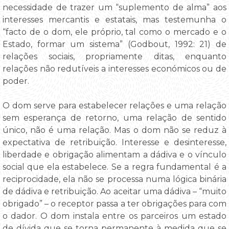
necessidade de trazer um “suplemento de alma” aos
interesses mercantis e estatais, mas testemunha o
“facto de o dom, ele próprio, tal como o mercado e o
Estado, formar um sistema” (Godbout, 1992: 21) de
relações sociais, propriamente ditas, enquanto
relações não redutíveis a interesses económicos ou de
poder.
O dom serve para estabelecer relações e uma relação
sem esperança de retorno, uma relação de sentido
único, não é uma relação. Mas o dom não se reduz à
expectativa de retribuição. Interesse e desinteresse,
liberdade e obrigação alimentam a dádiva e o vínculo
social que ela estabelece. Se a regra fundamental é a
reciprocidade, ela não se processa numa lógica binária
de dádiva e retribuição. Ao aceitar uma dádiva – “muito
obrigado” – o receptor passa a ter obrigações para com
o dador. O dom instala entre os parceiros um estado
de dívida que se torna permanente à medida que se