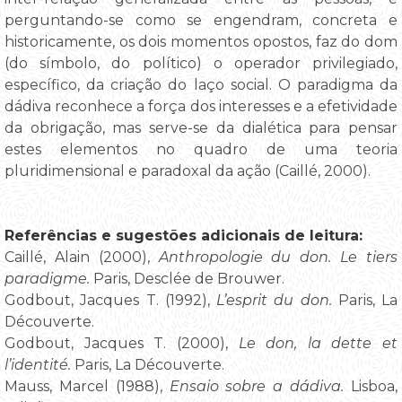
perguntando-se como se engendram, concreta e
historicamente, os dois momentos opostos, faz do dom
(do símbolo, do político) o operador privilegiado,
específico, da criação do laço social. O paradigma da
dádiva reconhece a força dos interesses e a efetividade
da obrigação, mas serve-se da dialética para pensar
estes elementos no quadro de uma teoria
pluridimensional e paradoxal da ação (Caillé, 2000).
Referências e sugestões adicionais de leitura:
Caillé, Alain (2000),
Anthropologie du don. Le tiers
paradigme.
Paris, Desclée de Brouwer.
Godbout, Jacques T. (1992),
L’esprit du don.
Paris, La
Découverte.
Godbout, Jacques T. (2000),
Le don, la dette et
l’identité.
Paris, La Découverte.
Mauss, Marcel (1988),
Ensaio sobre a dádiva.
Lisboa,