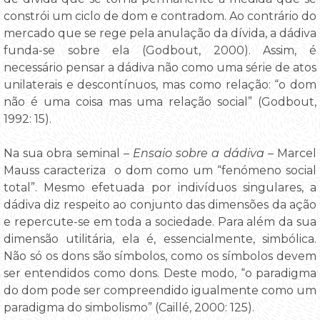
constrói um ciclo de dom e contradom. Ao contrário do
mercado que se rege pela anulação da dívida, a dádiva
funda-se sobre ela (Godbout, 2000). Assim, é
necessário pensar a dádiva não como uma série de atos
unilaterais e descontínuos, mas como relação: “o dom
não é uma coisa mas uma relação social” (Godbout,
1992: 15).
Na sua obra seminal –
Ensaio sobre a dádiva
– Marcel
Mauss caracteriza o dom como um “fenómeno social
total”. Mesmo efetuada por indivíduos singulares, a
dádiva diz respeito ao conjunto das dimensões da ação
e repercute-se em toda a sociedade. Para além da sua
dimensão utilitária, ela é, essencialmente, simbólica.
Não só os dons são símbolos, como os símbolos devem
ser entendidos como dons. Deste modo, “o paradigma
do dom pode ser compreendido igualmente como um
paradigma do simbolismo” (Caillé, 2000: 125).