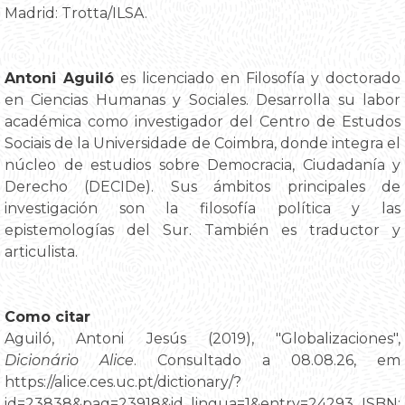
Madrid: Trotta/ILSA.
Antoni Aguiló
es licenciado en Filosofía y doctorado
en Ciencias Humanas y Sociales. Desarrolla su labor
académica como investigador del Centro de Estudos
Sociais de la Universidade de Coimbra, donde integra el
núcleo de estudios sobre Democracia, Ciudadanía y
Derecho (DECIDe). Sus ámbitos principales de
investigación son la filosofía política y las
epistemologías del Sur. También es traductor y
articulista.
Como citar
Aguiló, Antoni Jesús (2019), "Globalizaciones",
Dicionário Alice
. Consultado a 08.08.26, em
https://alice.ces.uc.pt/dictionary/?
id=23838&pag=23918&id_lingua=1&entry=24293. ISBN: