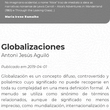
No imaginário ocidental, o nome “Alice” traz de imediato à ideia as
narrativas nonsense de Lewis Carroll – Alice’s Adventures in Wonderland
(1865) e Through the Looking Glass(...)
Maria Irene Ramalho
Globalizaciones
Antoni Jesús Aguiló
Publicado em 2019-04-01
Globalización es un concepto difuso, controvertido y
polisémico cuyo significado no puede recogerse en
toda su complejidad en una mera definición formal. A
menudo se utiliza como sinónimo de términos
relacionados, aunque de significado no menos
impreciso, como mundialización, internacionalización o