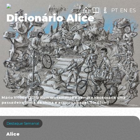
PT
EN
ES
Dicionário Alice
Mário Vitória (2015) Num cruzamento é sempre necessária uma
passadeira [tinta da china e acrílico s/papel, 50x65cm]
Destaque Semanal
Alice