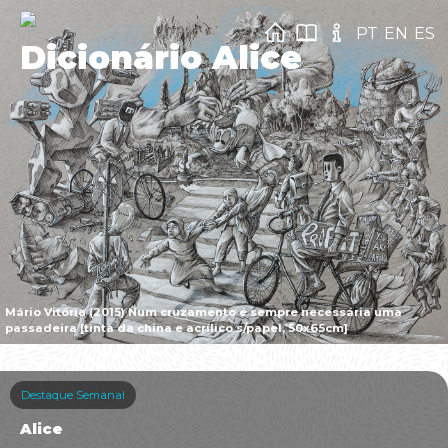
PT
EN
ES
Dicionário Alice
Mário Vitória (2015) Num cruzamento é sempre necessária uma
passadeira [tinta da china e acrílico s/papel, 50x65cm]
Destaque Semanal
Alice