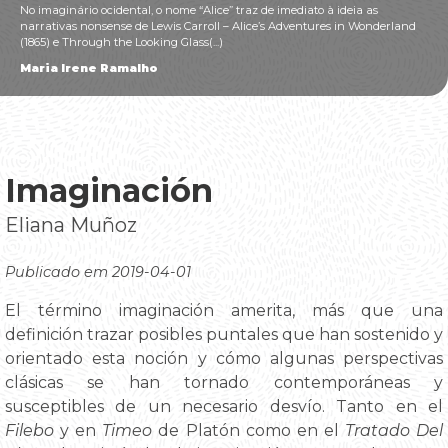
No imaginário ocidental, o nome “Alice” traz de imediato à ideia as
narrativas nonsense de Lewis Carroll – Alice’s Adventures in Wonderland
(1865) e Through the Looking Glass(...)
Maria Irene Ramalho
Imaginación
Eliana Muñoz
Publicado em 2019-04-01
El término imaginación amerita, más que una
definición trazar posibles puntales que han sostenido y
orientado esta noción y cómo algunas perspectivas
clásicas se han tornado contemporáneas y
susceptibles de un necesario desvío. Tanto en el
Filebo
y en
Timeo
de Platón como en el
Tratado Del