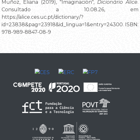
Muñoz, Eliana (2019), "Imaginación",
Dicionário Alice
.
Consultado a 10.08.26, em
https://alice.ces.uc.pt/dictionary/?
id=23838&pag=23918&id_lingua=1&entry=24300. ISBN:
978-989-8847-08-9