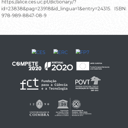
https://alice.ces.uc.pt/dictionary/?
id=23838&pag=23918&id_lingua=1&entry=24315. ISBN:
978-989-8847-08-9