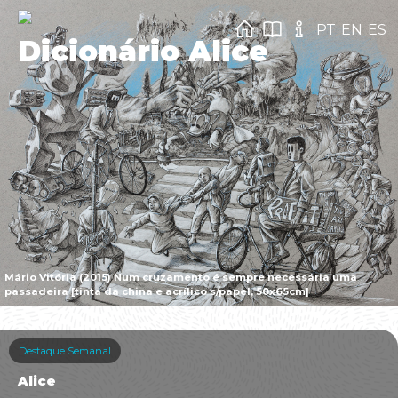
PT
EN
ES
Dicionário Alice
Mário Vitória (2015) Num cruzamento é sempre necessária uma
passadeira [tinta da china e acrílico s/papel, 50x65cm]
Destaque Semanal
Alice