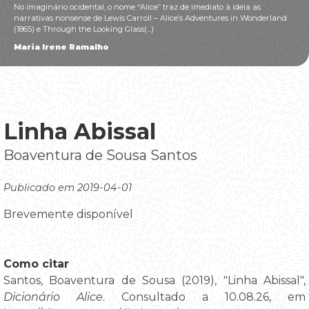
No imaginário ocidental, o nome “Alice” traz de imediato à ideia as
narrativas nonsense de Lewis Carroll – Alice’s Adventures in Wonderland
(1865) e Through the Looking Glass(...)
Maria Irene Ramalho
Linha Abissal
Boaventura de Sousa Santos
Publicado em 2019-04-01
Brevemente disponível
Como citar
Santos, Boaventura de Sousa (2019), "Linha Abissal",
Dicionário Alice
. Consultado a 10.08.26, em