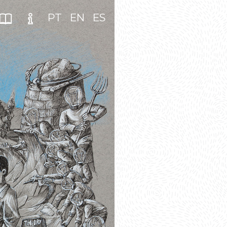
PT
EN
ES