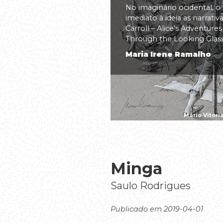
No imaginário ocidental, o
imediato à ideia as narrati
Carroll – Alice’s Adventure
Through the Looking Glass(.
Maria Irene Ramalho
Mário Vitóri
Minga
Saulo Rodrigues
Publicado em 2019-04-01