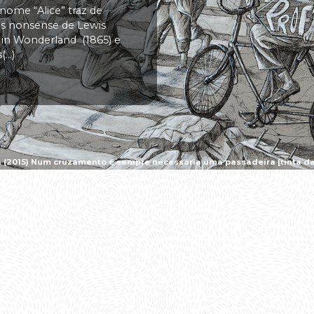
 nome “Alice” traz de
vas nonsense de Lewis
s in Wonderland (1865) e
..)
a (2015) Num cruzamento é sempre necessária uma passadeira [tinta da 