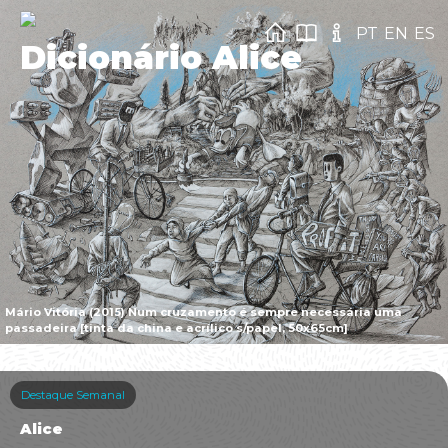
PT
EN
ES
Dicionário Alice
Mário Vitória (2015) Num cruzamento é sempre necessária uma
passadeira [tinta da china e acrílico s/papel, 50x65cm]
Destaque Semanal
Alice