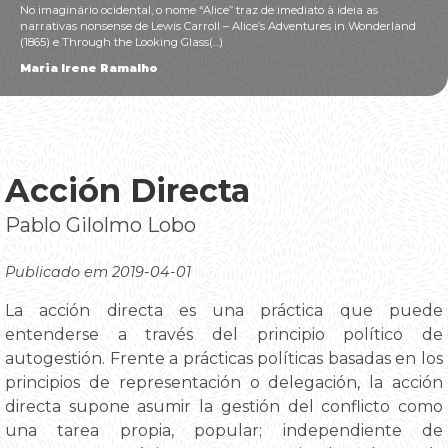
No imaginário ocidental, o nome “Alice” traz de imediato à ideia as
narrativas nonsense de Lewis Carroll – Alice’s Adventures in Wonderland
(1865) e Through the Looking Glass(...)
Maria Irene Ramalho
Acción Directa
Pablo Gilolmo Lobo
Publicado em 2019-04-01
La acción directa es una práctica que puede
entenderse a través del principio político de
autogestión. Frente a prácticas políticas basadas en los
principios de representación o delegación, la acción
directa supone asumir la gestión del conflicto como
una tarea propia, popular; independiente de