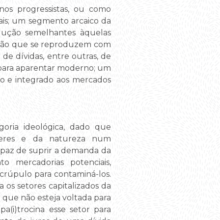
nos progressistas, ou como
ais; um segmento arcaico da
odução semelhantes àquelas
nação que se reproduzem com
de dívidas, entre outras, de
 para aparentar moderno; um
do e integrado aos mercados
goria ideológica, dado que
heres e da natureza num
paz de suprir a demanda da
 mercadorias potenciais,
crúpulo para contaminá-los.
os setores capitalizados da
 que não esteja voltada para
a(i)trocina esse setor para