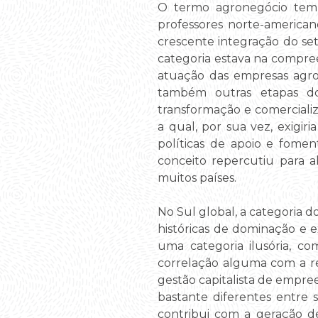
O termo agronegócio tem 
professores norte-american
crescente integração do set
categoria estava na compre
atuação das empresas agro
também outras etapas do
transformação e comercializ
a qual, por sua vez, exigi
políticas de apoio e fome
conceito repercutiu para 
muitos países.
No Sul global, a categoria 
históricas de dominação e 
uma categoria ilusória, co
correlação alguma com a re
gestão capitalista de empre
bastante diferentes entre 
contribui com a geração d