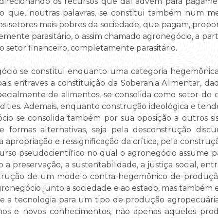
, direcionando os recursos que daí advêm para pagame
 o que, noutras palavras, se constitui também num me
os setores mais pobres da sociedade, que pagam, propo
ente parasitário, o assim chamado agronegócio, a partir
o setor financeiro, completamente parasitário.
gócio se constitui enquanto uma categoria hegemônica 
is entraves a constituição da Soberania Alimentar, da
ecialmente de alimentos, se consolida como setor do c
ities. Ademais, enquanto construção ideológica e tend
ócio se consolida também por sua oposição a outros si
formas alternativas, seja pela desconstrução discurs
a apropriação e ressignificação da crítica, pela constru
rso pseudocientífico no qual o agronegócio assume para 
 a preservação, a sustentabilidade, a justiça social, en
strução de um modelo contra-hegemônico de produção
agronegócio junto a sociedade e ao estado, mas também 
a e a tecnologia para um tipo de produção agropecuári
elhos e novos conhecimentos, não apenas aqueles pro