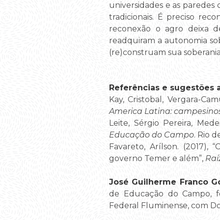
universidades e as paredes 
tradicionais. É preciso re
reconexão o agro deixa de
readquiram a autonomia sob
(re)construam sua soberania
Referências e sugestões a
Kay, Cristobal, Vergara-Cam
America Latina: campesinos
Leite, Sérgio Pereira, Medei
Educação do Campo
. Rio 
Favareto, Arílson. (2017),
governo Temer e além”,
Raí
José Guilherme Franco 
de Educação do Campo, f
Federal Fluminense, com Do