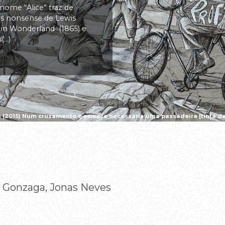
 nome “Alice” traz de
vas nonsense de Lewis
s in Wonderland (1865) e
..)
a (2015) Num cruzamento é sempre necessária uma passadeira [tinta da 
 Gonzaga, Jonas Neves