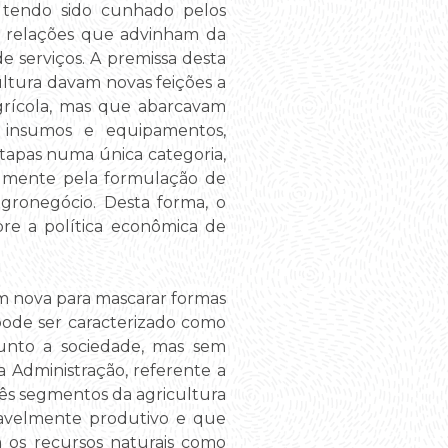
 tendo sido cunhado pelos
as relações que advinham da
e serviços. A premissa desta
ltura davam novas feições a
grícola, mas que abarcavam
 insumos e equipamentos,
etapas numa única categoria,
ialmente pela formulação de
gronegócio. Desta forma, o
re a política econômica de
em nova para mascarar formas
pode ser caracterizado como
 junto a sociedade, mas sem
 Administração, referente a
rês segmentos da agricultura
zoavelmente produtivo e que
 os recursos naturais como