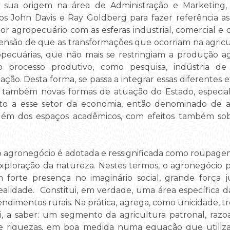
sua origem na área de Administração e Marketing,
os John Davis e Ray Goldberg para fazer referência 
or agropecuário com as esferas industrial, comercial e d
ensão de que as transformações que ocorriam na agricu
pecuárias, que não mais se restringiam a produção a
 processo produtivo, como pesquisa, indústria de
ação. Desta forma, se passa a integrar essas diferentes 
ria também novas formas de atuação do Estado, espec
nto a esse setor da economia, então denominado de a
além dos espaços acadêmicos, com efeitos também sob
do agronegócio é adotada e ressignificada como roupag
exploração da natureza. Nestes termos, o agronegócio 
m forte presença no imaginário social, grande força
alidade. Constitui, em verdade, uma área específica da
endimentos rurais. Na prática, agrega, como unicidade, t
si, a saber: um segmento da agricultura patronal, ra
e riquezas, em boa medida numa equação que utiliza