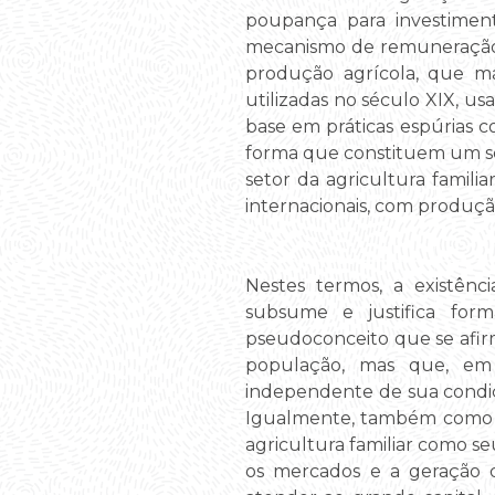
poupança para investiment
mecanismo de remuneração d
produção agrícola, que ma
utilizadas no século XIX, 
base em práticas espúrias c
forma que constituem um se
setor da agricultura famil
internacionais, com produçã
Nestes termos, a existênc
subsume e justifica fo
pseudoconceito que se afi
população, mas que, em 
independente de sua condiç
Igualmente, também como fo
agricultura familiar como s
os mercados e a geração de