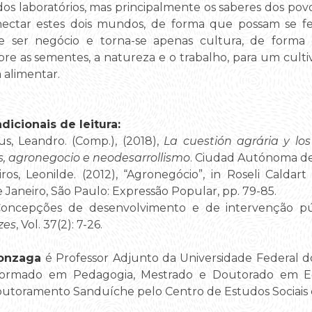
dos laboratórios, mas principalmente os saberes dos pov
conectar estes dois mundos, de forma que possam se f
 ser negócio e torna-se apenas cultura, de forma 
re as sementes, a natureza e o trabalho, para um culti
 alimentar.
dicionais de leitura
:
us, Leandro. (Comp.), (2018),
La cuestión agrária y lo
, agronegocio e neodesarrollismo
. Ciudad Autónoma de
ros, Leonilde. (2012), “Agronegócio”, in Roseli Caldart
de Janeiro, São Paulo: Expressão Popular, pp. 79-85.
 “Concepções de desenvolvimento e de intervenção pú
zes
, Vol. 37(2): 7-26.
Gonzaga
é Professor Adjunto da Universidade Federal 
ormado em Pedagogia, Mestrado e Doutorado em Ed
utoramento Sanduíche pelo Centro de Estudos Sociais 