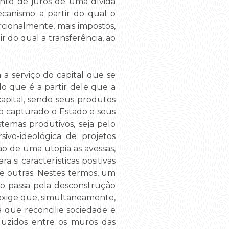
nto de juros de uma dívida
canismo a partir do qual o
rcionalmente, mais impostos,
 do qual a transferência, ao
a serviço do capital que se
do que é a partir dele que a
apital, sendo seus produtos
o capturado o Estado e seus
stemas produtivos, seja pelo
ivo-ideológica de projetos
ção de uma utopia as avessas,
si características positivas
tre outras. Nestes termos, um
 passa pela desconstrução
exige que, simultaneamente,
a que reconcilie sociedade e
duzidos entre os muros das