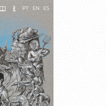
PT
EN
ES