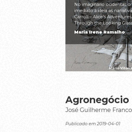
No imaginário ocidental, o
imediato à ideia as narrati
Carroll – Alice’s Adventure
Through the Looking Glass(.
Maria Irene Ramalho
Mário Vitóri
Agronegócio
José Guilherme Franco
Publicado em 2019-04-01