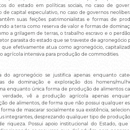
os do estado em políticas sociais, no caso de gover
e capital especulativo, no caso de governos neoliber
ntêm suas feições patrimonialistas e formas de pr
usando a terra como reserva de valor e formas de domi
omo a grilagem de terras, o trabalho escravo e o perdão 
tor parasita do estado que se traveste de agronegócio
iar que efetivamente atua como agronegócio, capitaliza
o agrícola intensiva para produção de commodities.
ia do agronegócio se justifica apenas enquanto cate
rmas de dominação e exploração dos homens/mul
rma enquanto única forma de produção de alimentos ca
verdade, vê a produção agrícola apenas enquanto
ão de alimentos, de forma que não possui qualquer es
rma de mascarar socialmente sua existência, seleciona 
eus integrantes, desprezando qualquer tipo de produção
 riqueza. Possui apoio institucional do Estado, que p