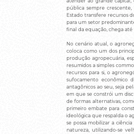
atender ao grande capital
pública sempre crescente,
Estado transfere recursos d
para um setor predominantem
final da equação, chega até 
No cenário atual, o agrone
coloca como um dos principa
produção agropecuária, esp
resumidos a simples commod
recursos para si, o agroneg
sufocamento econômico de 
antagônicos ao seu, seja pel
em que se constrói um discu
de formas alternativas, como
primeiro embate para con
ideológica que respalda o 
se possa mobilizar a ciênci
natureza, utilizando-se v