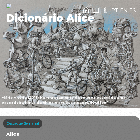
PT
EN
ES
Dicionário Alice
Mário Vitória (2015) Num cruzamento é sempre necessária uma
passadeira [tinta da china e acrílico s/papel, 50x65cm]
Destaque Semanal
Alice