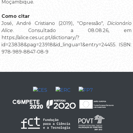
Moçambique.
Como citar
José, André Cristiano (2019), "Opressão",
Dicionário
Alice
. Consultado a 08.08.26, em
https://alice.ces.uc.pt/dictionary/?
id=23838&pag=23918&id_lingua=1&entry=24455. ISBN:
978-989-8847-08-9