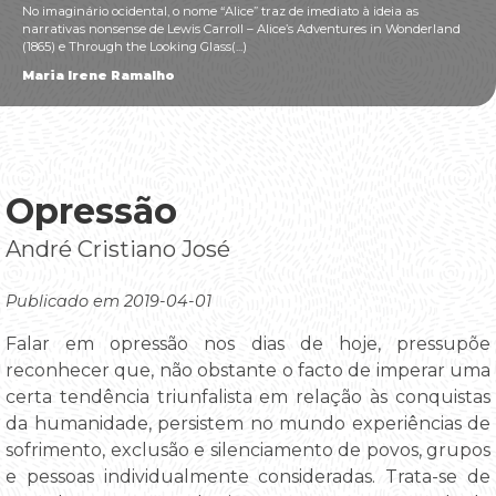
No imaginário ocidental, o nome “Alice” traz de imediato à ideia as
narrativas nonsense de Lewis Carroll – Alice’s Adventures in Wonderland
(1865) e Through the Looking Glass(...)
Maria Irene Ramalho
Opressão
André Cristiano José
Publicado em 2019-04-01
Falar em opressão nos dias de hoje, pressupõe
reconhecer que, não obstante o facto de imperar uma
certa tendência triunfalista em relação às conquistas
da humanidade, persistem no mundo experiências de
sofrimento, exclusão e silenciamento de povos, grupos
e pessoas individualmente consideradas. Trata-se de