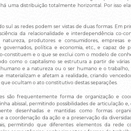
á uma distribuição totalmente horizontal. Por isso ela
 do sul as redes podem ser vistas de duas formas. Em p
iência da relacionalidade e interdependência co-con
atureza, produtores e consumidores, empresas e 
e governados, política e economia, etc., e capaz de
co-constituem e o que se exclui com o modelo de conhe
 como o capitalismo se estrutura a partir de várias
r humano e a natureza ou o ser humano e o trabalho, 
e materializam e afetam a realidade, criando vencedor
que ocultam o ato constitutivo destas separações.
es são frequentemente forma de organização e coor
inha abissal, permitindo possibilidades de articulação e
mente desenhadas e mantidas como formas organiza
 a coordenação da ação e a preservação da diversida
tais, permitindo que diferentes elementos da rede 