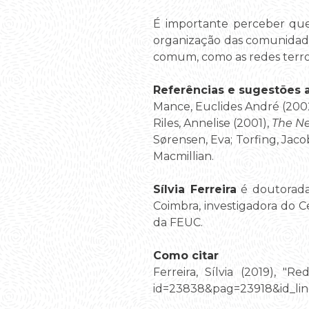
É importante perceber que
organização das comunidad
comum, como as redes terror
Referências e sugestões ad
Mance, Euclides André (200
Riles, Annelise (2001),
The Ne
Sørensen, Eva; Torfing, Jaco
Macmillian.
Sílvia Ferreira
é doutorada 
Coimbra, investigadora do C
da FEUC.
Como citar
Ferreira, Sílvia (2019), "Re
id=23838&pag=23918&id_lin