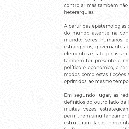
controlar mas também não h
heterarquias.
A partir das epistemologias
do mundo assente na consc
mundo: seres humanos e n
estrangeiros, governantes 
elementos e categorias se 
também ter presente o modo
político e económico, o se
modos como estas ficções s
oprimidos, ao mesmo tempo 
Em segundo lugar, as red
definidos do outro lado da l
muitas vezes estrategica
permitirem simultaneamente
estruturam laços horizon