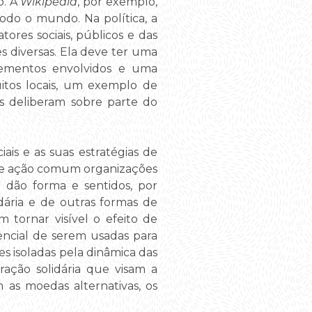
o. A
Wikipedia
, por exemplo,
todo o mundo. Na política, a
res sociais, públicos e das
 diversas. Ela deve ter uma
lementos envolvidos e uma
itos locais, um exemplo de
s deliberam sobre parte do
is e as suas estratégias de
o e ação comum organizações
e dão forma e sentidos, por
ária e de outras formas de
 tornar visível o efeito de
ncial de serem usadas para
es isoladas pela dinâmica das
ração solidária que visam a
 as moedas alternativas, os