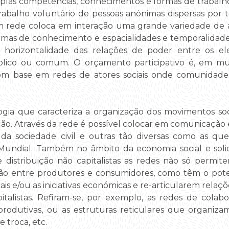
tiplas competências, conhecimentos e formas de trabalh
rabalho voluntário de pessoas anónimas dispersas por 
rede coloca em interação uma grande variedade de ato
rmas de conhecimento e espacialidades e temporalidades
a horizontalidade das relações de poder entre os e
lico ou comum. O orçamento participativo é, em mu
m base em redes de atores sociais onde comunidade
ia que caracteriza a organização dos movimentos socia
ção. Através da rede é possível colocar em comunicaçã
 da sociedade civil e outras tão diversas como as qu
Mundial. Também no âmbito da economia social e solid
distribuição não capitalistas as redes não só permitem
ção entre produtores e consumidores, como têm o pote
is e/ou as iniciativas económicas e re-articularem relaçõ
alistas. Refiram-se, por exemplo, as redes de colabo
produtivas, ou as estruturas reticulares que organizam
 troca, etc.