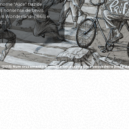
 nome “Alice” traz de
vas nonsense de Lewis
s in Wonderland (1865) e
..)
a (2015) Num cruzamento é sempre necessária uma passadeira [tinta da 