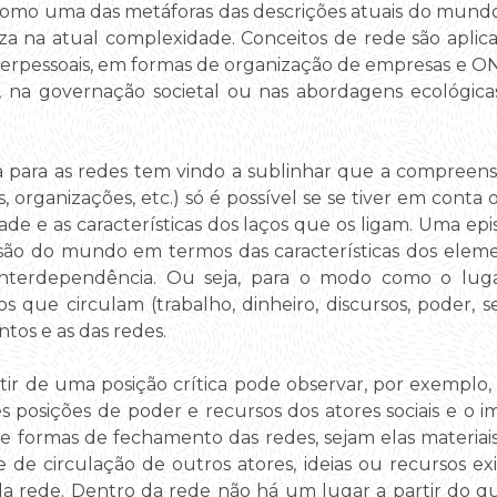
 como uma das metáforas das descrições atuais do mund
a na atual complexidade. Conceitos de rede são aplicad
interpessoais, em formas de organização de empresas e O
, na governação societal ou nas abordagens ecológicas
 para as redes tem vindo a sublinhar que a compreensã
, organizações, etc.) só é possível se se tiver em conta
de e as características dos laços que os ligam. Uma e
 do mundo em termos das características dos element
 interdependência. Ou seja, para o modo como o lu
s que circulam (trabalho, dinheiro, discursos, poder, 
ntos e as das redes.
tir de uma posição crítica pode observar, por exemplo,
s posições de poder e recursos dos atores sociais e o 
 e formas de fechamento das redes, sejam elas materiais, 
 de circulação de outros atores, ideias ou recursos e
da rede. Dentro da rede não há um lugar a partir do qu