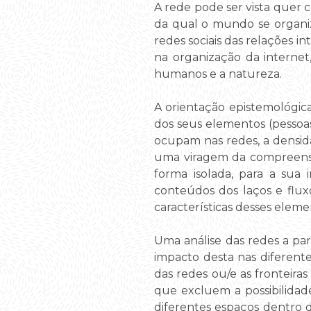
A rede pode ser vista quer
da qual o mundo se organiz
redes sociais das relações 
na organização da internet
humanos e a natureza.
A orientação epistemológica
dos seus elementos (pessoas
ocupam nas redes, a densida
uma viragem da compreensão
forma isolada, para a sua
conteúdos dos laços e fluxo
características desses eleme
Uma análise das redes a par
impacto desta nas diferente
das redes ou/e as fronteiras
que excluem a possibilidade
diferentes espaços dentro 