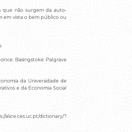
em que não surgem da auto-
 em vista o bem público ou
.
nance
. Basingstoke: Palgrave
Economia da Universidade de
rativos e da Economia Social
/alice.ces.uc.pt/dictionary/?