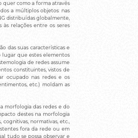
o quer como a forma através
os a múltiplos objetos: nas
NG distribuídas globalmente,
 às relações entre os seres
o das suas características e
 o lugar que estes elementos
pistemologia de redes assume
os constituintes, vistos de
gar ocupado nas redes e os
sentimentos, etc.) moldam as
 a morfologia das redes e do
impacto destes na morfologia
cognitivas, normativas, etc.,
xistentes fora da rede ou em
al tudo se possa observar e