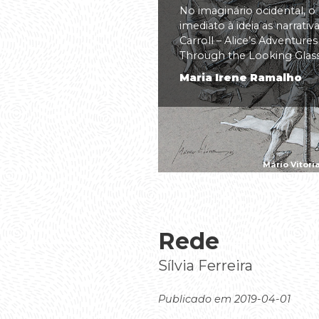
No imaginário ocidental, o
imediato à ideia as narrati
Carroll – Alice’s Adventure
Through the Looking Glass(.
Maria Irene Ramalho
Mário Vitóri
Rede
Sílvia Ferreira
Publicado em 2019-04-01