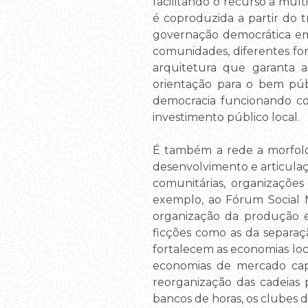
facilitando o recurso a múl
é coproduzida a partir do t
governação democrática em 
comunidades, diferentes fo
arquitetura que garanta 
orientação para o bem púb
democracia funcionando co
investimento público local.
É também a rede a morfolog
desenvolvimento e articula
comunitárias, organizações
exemplo, ao Fórum Social 
organização da produção e 
ficções como as da separa
fortalecem as economias loca
economias de mercado capit
reorganização das cadeias 
bancos de horas, os clubes de