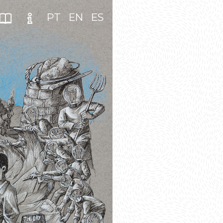
PT
EN
ES