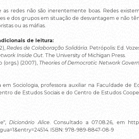
 as redes não são inerentemente boas. Redes exist
es e dos grupos em situação de desvantagem e não têm
istas ou as máfias.
icionais de leitura:
2),
Redes de Colaboração Solidária
. Petrópolis: Ed. Vozes
twork Inside Out
. The University of Michigan Press.
b (orgs.) (2007),
Theories of Democratic Network Gover
em Sociologia, professora auxiliar na Faculdade de 
entro de Estudos Sociais e do Centro de Estudos Coope
de",
Dicionário Alice
. Consultado a 07.08.26, em https:/
gua=1&entry=24514. ISBN: 978-989-8847-08-9