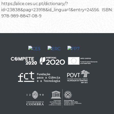
https://alice.ces.uc.pt/dictionary/?
id=23838&pag=23918&id_lingua=1&entry=24556. ISBN:
978-989-8847-08-9