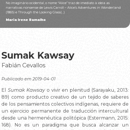
No imaginário ocidental, o nome “Alice” traz de imediato à ideia as
narrativas nonsense de Lewis Carroll – Alice’s Adventures in Wonderland
(1865) e Through the Looking Glass(...)
Maria Irene Ramalho
Sumak Kawsay
Fabián Cevallos
Publicado em 2019-04-01
El
Sumak Kawsay
o vivir en plenitud (Sarayaku, 2013:
89) como producto creativo de un tejido de saberes
de los pensamientos colectivos indígenas, requiere de
un ejercicio permanente de traducción intercultural
desde una hermenéutica politópica (Estermann, 2015:
168). No es un paradigma que busca alcanzar un