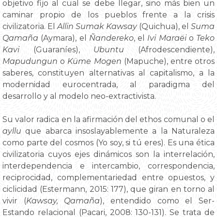
objetivo fijo al cual se debe llegar, sino más bien un
caminar propio de los pueblos frente a la crisis
civilizatoria. El
Allin Sumak Kawsay
(Quichua), el
Suma
Qamaña
(Aymara), el
Ñandereko
, el
Ivi Maraëi
o
Teko
Kavi
(Guaraníes),
Ubuntu
(Afrodescendiente),
Mapudungun
o
Küme Mogen
(Mapuche), entre otros
saberes, constituyen alternativas al capitalismo, a la
modernidad eurocentrada, al paradigma del
desarrollo y al modelo neo-extractivista.
Su valor radica en la afirmación del ethos comunal o el
ayllu
que abarca insoslayablemente a la Naturaleza
como parte del cosmos (Yo soy, si tú eres). Es una ética
civilizatoria cuyos ejes dinámicos son la interrelación,
interdependencia e intercambio, correspondencia,
reciprocidad, complementariedad entre opuestos, y
ciclicidad (Estermann, 2015: 177), que giran en torno al
vivir (
Kawsay, Qamaña
), entendido como el Ser-
Estando relacional (Pacari, 2008: 130-131). Se trata de