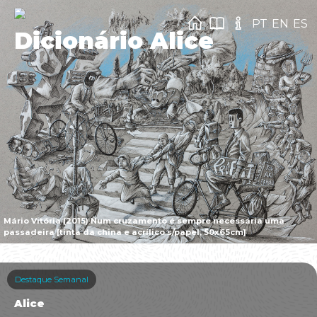
PT
EN
ES
Dicionário Alice
Mário Vitória (2015) Num cruzamento é sempre necessária uma
passadeira [tinta da china e acrílico s/papel, 50x65cm]
Destaque Semanal
Alice