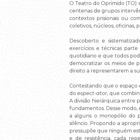
O Teatro do Oprimido (TO) é
centenas de grupos intervêm
contextos prisionais ou co
coletivos, núcleos, oficinas, 
Descoberto e sistematizad
exercícios e técnicas part
quotidiano e que todos pode
democratizar os meios de p
direito a representarem a su
Contestando que o espaço es
do
espect-ator
, que combin
A divisão hierárquica entre 
fundamentos. Desse modo, é 
a alguns o monopólio do p
silêncio. Propondo a apropr
pressupõe que ninguém está
e de resistência, cada re