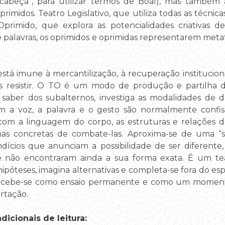
 cabeça”, para utilizar termos de Boal), mas também 
rimidos. Teatro Legislativo, que utiliza todas as técni
 Oprimido, que explora as potencialidades criativas 
 palavras, os oprimidos e oprimidas representarem meta
tá imune à mercantilização, à recuperação institucional
s resistir. O TO é um modo de produção e partilha 
o saber dos subalternos, investiga as modalidades de
 a voz, a palavra e o gesto são normalmente confis
com a linguagem do corpo, as estruturas e relações 
rmas concretas de combate-las. Aproxima-se de uma “s
dícios que anunciam a possibilidade de ser diferente,
e não encontraram ainda a sua forma exata. É um t
ipóteses, imagina alternativas e completa-se fora do esp
concebe-se como ensaio permanente e como um moment
ertação.
icionais de leitura: