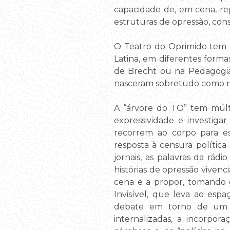
capacidade de, em cena, re
estruturas de opressão, con
O Teatro do Oprimido tem r
Latina, em diferentes formas
de Brecht ou na Pedagogia
nasceram sobretudo como re
A “árvore do TO” tem múlti
expressividade e investig
recorrem ao corpo para es
resposta à censura política
jornais, as palavras da rád
histórias de opressão viven
cena e a propor, tomando o
Invisível, que leva ao esp
debate em torno de um te
internalizadas, a incorpo