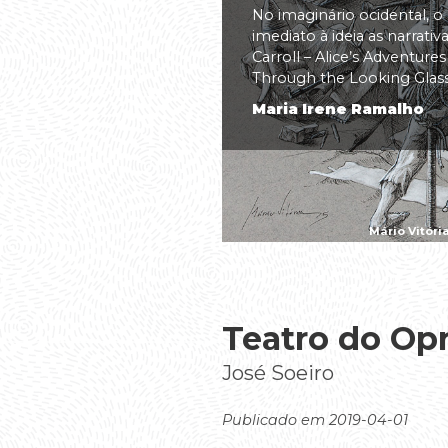
No imaginário ocidental, o
imediato à ideia as narrati
Carroll – Alice’s Adventure
Through the Looking Glass(.
Maria Irene Ramalho
Mário Vitóri
Teatro do Op
José Soeiro
Publicado em 2019-04-01