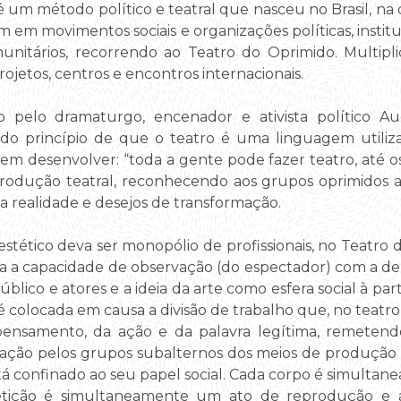
 um método político e teatral que nasceu no Brasil, n
 em movimentos sociais e organizações políticas, institu
munitários, recorrendo ao Teatro do Oprimido. Multip
projetos, centros e encontros internacionais.
o pelo dramaturgo, encenador e ativista político A
e do princípio de que o teatro é uma linguagem utiliz
m desenvolver: “toda a gente pode fazer teatro, até os
rodução teatral, reconhecendo aos grupos oprimidos a 
a realidade e desejos de transformação.
tético deva ser monopólio de profissionais, no Teatro
a a capacidade de observação (do espectador) com a de 
público e atores e a ideia da arte como esfera social à pa
colocada em causa a divisão de trabalho que, no teatr
ensamento, da ação e da palavra legítima, remetendo
iação pelos grupos subalternos dos meios de produção 
 confinado ao seu papel social. Cada corpo é simulta
petição é simultaneamente um ato de reprodução e a 