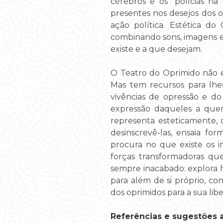
cérebros e os “polícias na
presentes nos desejos dos op
ação política. Estética do
combinando sons, imagens e
existe e a que desejam.
O Teatro do Oprimido não es
Mas tem recursos para lhe
vivências de opressão e d
expressão daqueles a quem
representa esteticamente, 
desinscrevê-las, ensaia fo
procura no que existe os in
forças transformadoras qu
sempre inacabado: explora h
para além de si próprio, 
dos oprimidos para a sua lib
Referências e sugestões ad