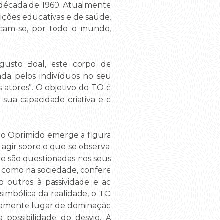
a década de 1960. Atualmente
ições educativas e de saúde,
licam-se, por todo o mundo,
ugusto Boal, este corpo de
ada pelos indivíduos no seu
 atores”. O objetivo do TO é
sua capacidade criativa e o
 do Oprimido emerge a figura
agir sobre o que se observa.
rte são questionadas nos seus
o como na sociedade, confere
 outros à passividade e ao
simbólica da realidade, o TO
neamente lugar de dominação
possibilidade do desvio. A