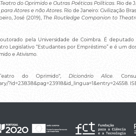
Teatro do Oprimido e Outras Poéticas Políticas
. Rio de J
 para Atores e não Atores
. Rio de Janeiro: Civilização Brasi
oeiro, José (2019),
The Routledge Companion to Theatr
doutorado pela Universidade de Coimbra. É deputado 
tro Legislativo “Estudantes por Empréstimo” e é um dos
ido e Ativismo.
"Teatro do Oprimido",
Dicionário Alice
. Cons
tionary/?id=23838&pag=23918&id_lingua=1&entry=24558. 