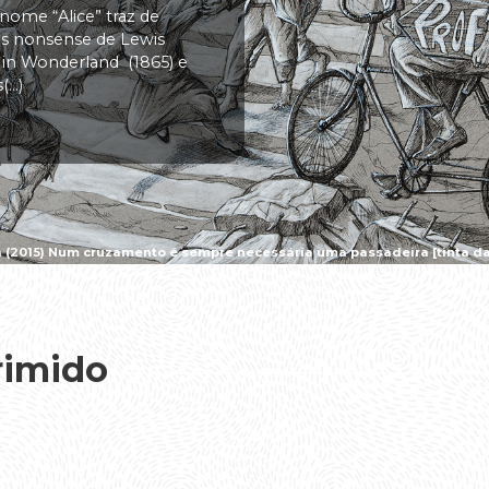
 nome “Alice” traz de
vas nonsense de Lewis
s in Wonderland (1865) e
..)
a (2015) Num cruzamento é sempre necessária uma passadeira [tinta da 
rimido