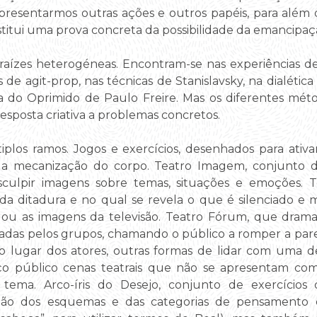
presentarmos outras ações e outros papéis, para além d
stitui uma prova concreta da possibilidade da emancipaç
aízes heterogéneas. Encontram-se nas experiências d
 de agit-prop, nas técnicas de Stanislavsky, na dialética
 do Oprimido de Paulo Freire. Mas os diferentes mét
sposta criativa a problemas concretos.
plos ramos. Jogos e exercícios, desenhados para ativar
ar a mecanização do corpo. Teatro Imagem, conjunto d
culpir imagens sobre temas, situações e emoções. T
 da ditadura e no qual se revela o que é silenciado e
io ou as imagens da televisão. Teatro Fórum, que drama
ciadas pelos grupos, chamando o público a romper a pare
 lugar dos atores, outras formas de lidar com uma d
aço público cenas teatrais que não se apresentam com
ma. Arco-íris do Desejo, conjunto de exercícios 
ração dos esquemas e das categorias de pensamento 