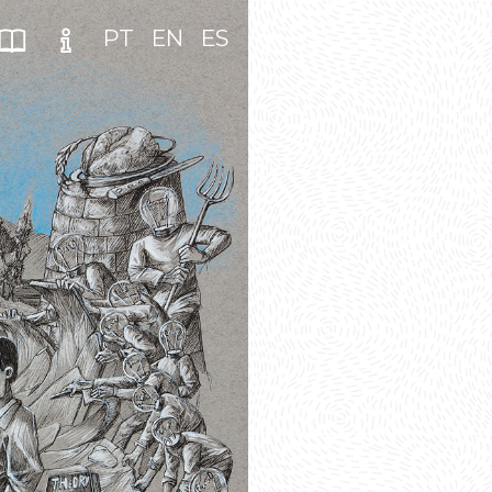
PT
EN
ES