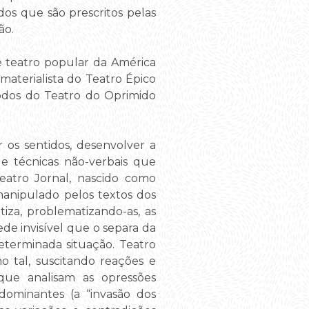
os que são prescritos pelas
ão.
e teatro popular da América
 materialista do Teatro Épico
odos do Teatro do Oprimido
 os sentidos, desenvolver a
e técnicas não-verbais que
eatro Jornal, nascido como
 manipulado pelos textos dos
tiza, problematizando-as, as
de invisível que o separa da
eterminada situação. Teatro
o tal, suscitando reações e
que analisam as opressões
dominantes (a “invasão dos