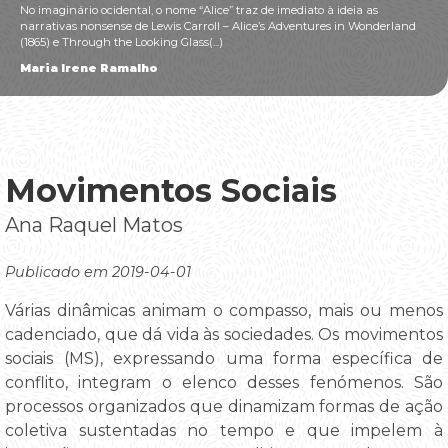
No imaginário ocidental, o nome “Alice” traz de imediato à ideia as
narrativas nonsense de Lewis Carroll – Alice’s Adventures in Wonderland
(1865) e Through the Looking Glass(...)
Maria Irene Ramalho
Movimentos Sociais
Ana Raquel Matos
Publicado em 2019-04-01
Várias dinâmicas animam o compasso, mais ou menos
cadenciado, que dá vida às sociedades. Os movimentos
sociais (MS), expressando uma forma específica de
conflito, integram o elenco desses fenómenos. São
processos organizados que dinamizam formas de ação
coletiva sustentadas no tempo e que impelem à