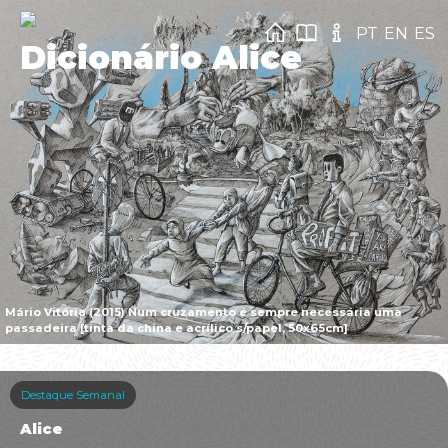
PT
EN
ES
Dicionário Alice
Mário Vitória (2015) Num cruzamento é sempre necessária uma
passadeira [tinta da china e acrílico s/papel, 50x65cm]
Destaque Semanal
Alice