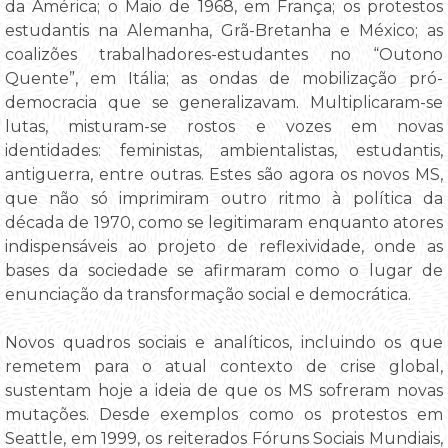
da América; o Maio de 1968, em França; os protestos
estudantis na Alemanha, Grã-Bretanha e México; as
coalizões trabalhadores-estudantes no “Outono
Quente”, em Itália; as ondas de mobilização pró-
democracia que se generalizavam. Multiplicaram-se
lutas, misturam-se rostos e vozes em novas
identidades: feministas, ambientalistas, estudantis,
antiguerra, entre outras. Estes são agora os novos MS,
que não só imprimiram outro ritmo à política da
década de 1970, como se legitimaram enquanto atores
indispensáveis ao projeto de reflexividade, onde as
bases da sociedade se afirmaram como o lugar de
enunciação da transformação social e democrática.
Novos quadros sociais e analíticos, incluindo os que
remetem para o atual contexto de crise global,
sustentam hoje a ideia de que os MS sofreram novas
mutações. Desde exemplos como os protestos em
Seattle, em 1999, os reiterados Fóruns Sociais Mundiais,