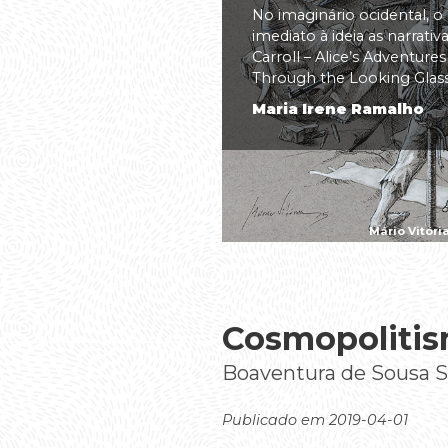
No imaginário ocidental, o
imediato à ideia as narrati
Carroll – Alice’s Adventure
Through the Looking Glass(.
Maria Irene Ramalho
Mário Vitóri
Cosmopolitis
Boaventura de Sousa 
Publicado em 2019-04-01