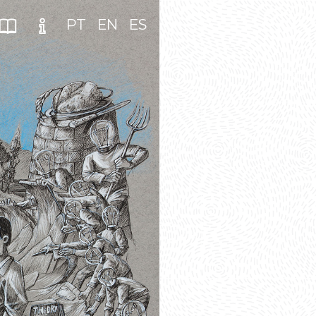
PT
EN
ES