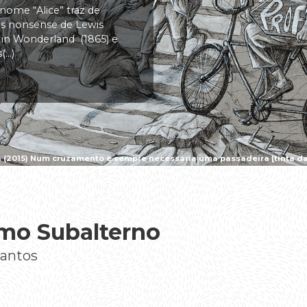
 nome “Alice” traz de
vas nonsense de Lewis
s in Wonderland (1865) e
..)
a (2015) Num cruzamento é sempre necessária uma passadeira [tinta da 
mo Subalterno
Santos